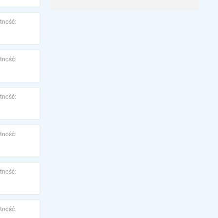
tność:
tność:
tność:
tność:
tność:
tność: