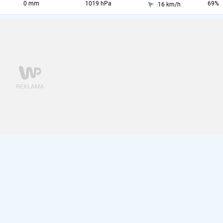
0 mm
1019 hPa
69%
16 km/h