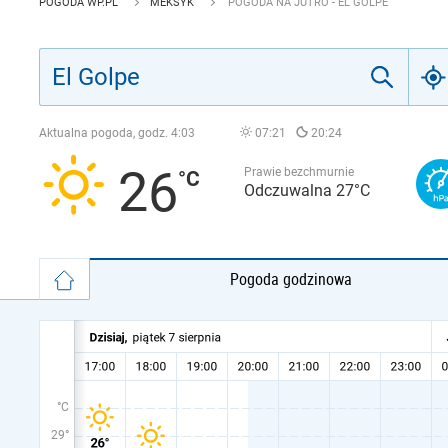
POGODA WP.PL
MEKSYK
POGODA NA JUTRO - EL GOLPE
Aktualna pogoda, godz.
4:03
07:21
20:24
26
Prawie bezchmurnie
Odczuwalna 27°C
Pogoda godzinowa
°C
29°