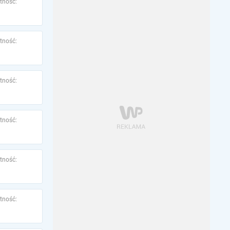
tność:
tność:
tność:
tność:
tność:
tność: