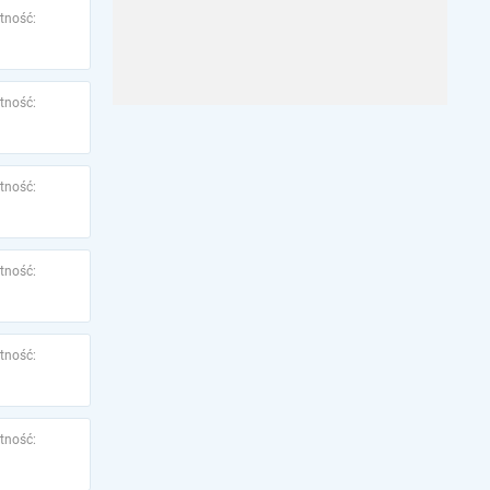
tność:
tność:
tność:
tność:
tność:
tność: