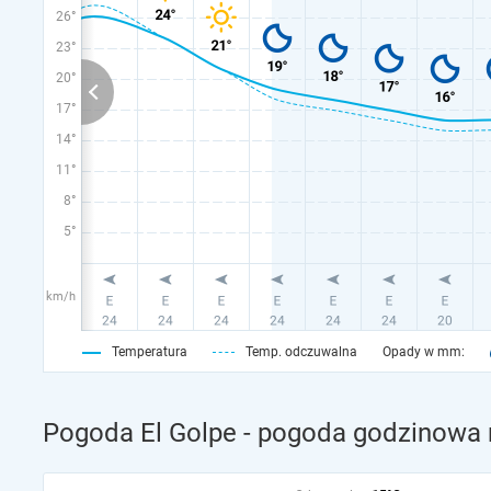
26°
23°
20°
17°
14°
11°
8°
5°
km/h
Temperatura
Temp. odczuwalna
Opady w mm:
Pogoda El Golpe - pogoda godzinowa n