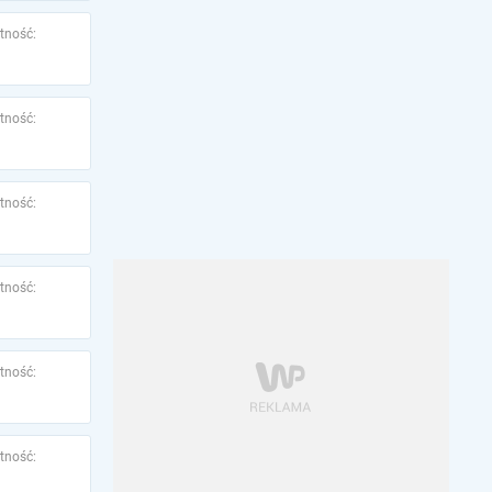
tność:
tność:
tność:
tność:
tność:
tność: