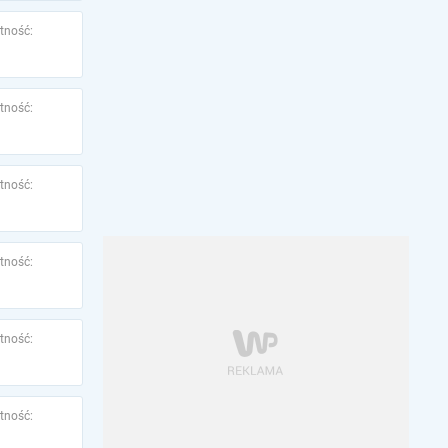
tność:
tność:
tność:
tność:
tność:
tność: