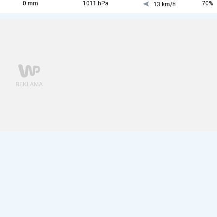
0 mm
1011 hPa
70%
13 km/h