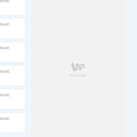
tność:
tność:
tność:
tność:
tność:
tność: