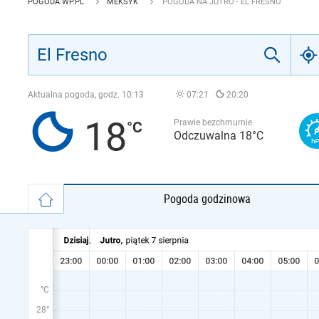
POGODA WP.PL
MEKSYK
POGODA NA JUTRO - EL FRESNO
Aktualna pogoda, godz.
10:13
07:21
20:20
18
Prawie bezchmurnie
Odczuwalna 18°C
Pogoda godzinowa
°C
28°