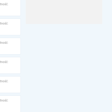
tność:
tność:
tność:
tność:
tność:
tność: