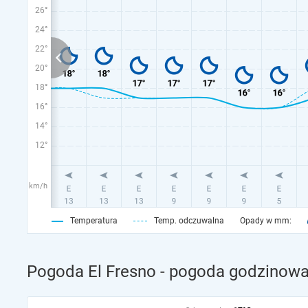
26°
24°
22°
20°
18°
16°
14°
12°
km/h
Temperatura
Temp. odczuwalna
Opady w mm:
Pogoda El Fresno - pogoda godzinowa 