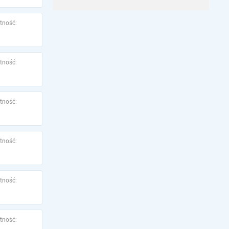
tność:
tność:
tność:
tność:
tność:
tność: