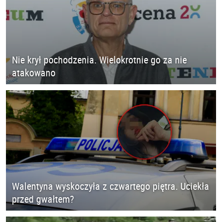
Nie krył pochodzenia. Wielokrotnie go za nie
atakowano
Walentyna wyskoczyła z czwartego piętra. Uciekła
przed gwałtem?