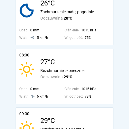
26°C
Zachmurzenie małe, pogodnie
Odczuwalna
28°C
Opad:
0 mm
Ciśnienie:
1015 hPa
Wiatr:
5 km/h
Wilgotność:
75%
08:00
27°C
Bezchmurnie, słonecznie
Odczuwalna
29°C
Opad:
0 mm
Ciśnienie:
1015 hPa
Wiatr:
6 km/h
Wilgotność:
73%
09:00
29°C