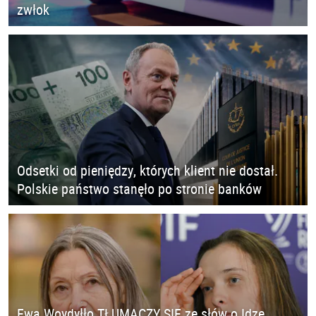
zwłok
Odsetki od pieniędzy, których klient nie dostał.
Polskie państwo stanęło po stronie banków
Ewa Woydyłło TŁUMACZY SIĘ ze słów o Idze