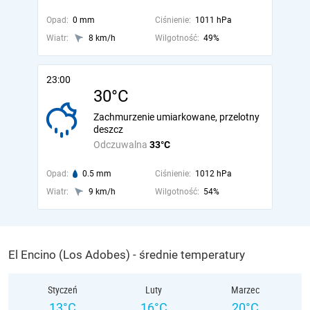
Opad:
0 mm
Ciśnienie:
1011 hPa
Wiatr:
8 km/h
Wilgotność:
49%
23:00
30°C
Zachmurzenie umiarkowane, przelotny
deszcz
Odczuwalna
33°C
Opad:
0.5 mm
Ciśnienie:
1012 hPa
Wiatr:
9 km/h
Wilgotność:
54%
El Encino (Los Adobes) - średnie temperatury
Styczeń
Luty
Marzec
13°C
16°C
20°C