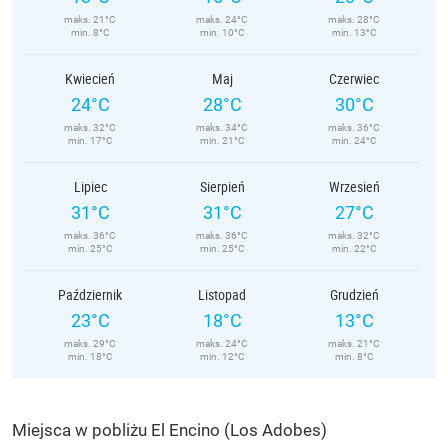
maks. 21°C
maks. 24°C
maks. 28°C
min. 8°C
min. 10°C
min. 13°C
Kwiecień
Maj
Czerwiec
24°C
28°C
30°C
maks. 32°C
maks. 34°C
maks. 36°C
min. 17°C
min. 21°C
min. 24°C
Lipiec
Sierpień
Wrzesień
31°C
31°C
27°C
maks. 36°C
maks. 36°C
maks. 32°C
min. 25°C
min. 25°C
min. 22°C
Październik
Listopad
Grudzień
23°C
18°C
13°C
maks. 29°C
maks. 24°C
maks. 21°C
min. 18°C
min. 12°C
min. 8°C
Miejsca w pobliżu El Encino (Los Adobes)