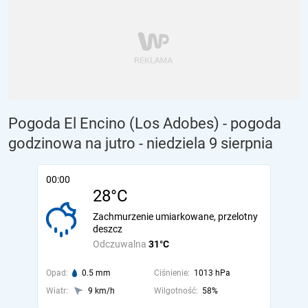
Pogoda El Encino (Los Adobes) - pogoda
godzinowa na jutro
- niedziela 9 sierpnia
00:00
28°C
Zachmurzenie umiarkowane, przelotny
deszcz
Odczuwalna
31°C
Opad:
0.5 mm
Ciśnienie:
1013 hPa
Wiatr:
9 km/h
Wilgotność:
58%