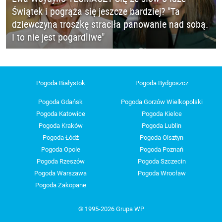
Świątek i pogrąża się jeszcze bardziej? "Ta
dziewczyna troszkę straciła panowanie nad sobą.
I to nie jest pogardliwe"
Pogoda Białystok
Pogoda Bydgoszcz
Pogoda Gdańsk
Pogoda Gorzów Wielkopolski
Pogoda Katowice
Pogoda Kielce
Pogoda Kraków
Pogoda Lublin
Pogoda Łódź
Pogoda Olsztyn
Pogoda Opole
Pogoda Poznań
Pogoda Rzeszów
Pogoda Szczecin
Pogoda Warszawa
Pogoda Wrocław
Pogoda Zakopane
© 1995-2026 Grupa WP