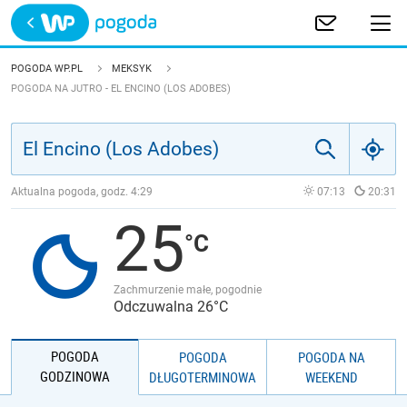
Trwa ładowanie
POLSKA
POGODA WP.PL
MEKSYK
POGODA NA JUTRO - EL ENCINO (LOS ADOBES)
EUROPA
ŚWIAT
Aktualna pogoda, godz.
4:29
07:13
20:31
JAKOŚĆ POWIETRZA
25
Zachmurzenie małe, pogodnie
Odczuwalna 26°C
POGODA
POGODA
POGODA NA
GODZINOWA
DŁUGOTERMINOWA
WEEKEND