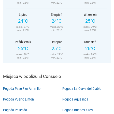
min. 22°C
min. 22°C
min. 22°C
Lipiec
Sierpień
Wrzesień
24°C
24°C
25°C
maks. 27°C
maks. 28°C
maks. 29°C
min. 21°C
min. 21°C
min. 22°C
Październik
Listopad
Grudzień
25°C
25°C
26°C
maks. 29°C
maks. 29°C
maks. 29°C
min. 22°C
min. 22°C
min. 22°C
Miejsca w pobliżu El Consuelo
Pogoda Paso Flor Amarillo
Pogoda La Curva del Diablo
Pogoda Puerto Limón
Pogoda Agualinda
Pogoda Pescado
Pogoda Buenos Aires