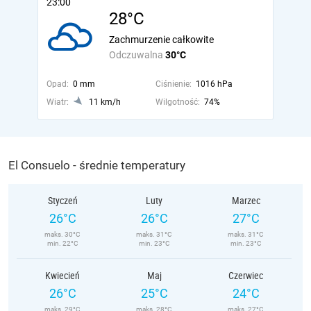
23:00
28°C
Zachmurzenie całkowite
Odczuwalna
30°C
Opad:
0 mm
Ciśnienie:
1016 hPa
Wiatr:
11 km/h
Wilgotność:
74%
El Consuelo - średnie temperatury
Styczeń
Luty
Marzec
26°C
26°C
27°C
maks. 30°C
maks. 31°C
maks. 31°C
min. 22°C
min. 23°C
min. 23°C
Kwiecień
Maj
Czerwiec
26°C
25°C
24°C
maks. 29°C
maks. 28°C
maks. 27°C