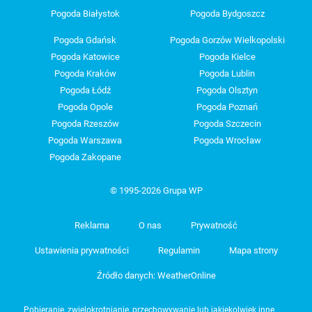
Pogoda Białystok
Pogoda Bydgoszcz
Pogoda Gdańsk
Pogoda Gorzów Wielkopolski
Pogoda Katowice
Pogoda Kielce
Pogoda Kraków
Pogoda Lublin
Pogoda Łódź
Pogoda Olsztyn
Pogoda Opole
Pogoda Poznań
Pogoda Rzeszów
Pogoda Szczecin
Pogoda Warszawa
Pogoda Wrocław
Pogoda Zakopane
© 1995-2026 Grupa WP
Reklama
O nas
Prywatność
Ustawienia prywatności
Regulamin
Mapa strony
Źródło danych: WeatherOnline
Pobieranie, zwielokrotnianie, przechowywanie lub jakiekolwiek inne