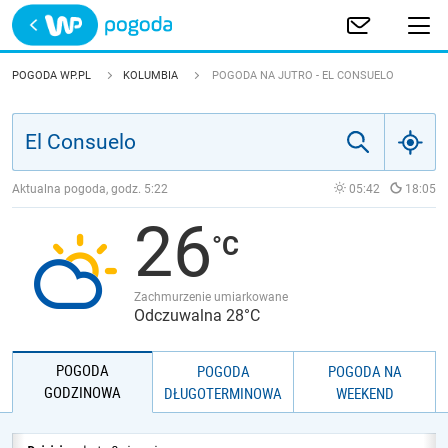
Trwa ładowanie
POLSKA
POGODA WP.PL
KOLUMBIA
POGODA NA JUTRO - EL CONSUELO
EUROPA
ŚWIAT
Aktualna pogoda, godz.
5:22
05:42
18:05
26
JAKOŚĆ POWIETRZA
Zachmurzenie umiarkowane
Odczuwalna 28°C
POGODA
POGODA
POGODA NA
GODZINOWA
DŁUGOTERMINOWA
WEEKEND