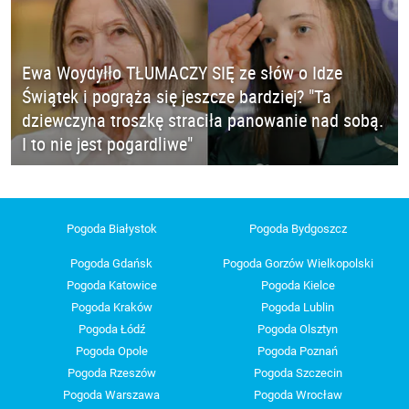
Ewa Woydyłło TŁUMACZY SIĘ ze słów o Idze
Świątek i pogrąża się jeszcze bardziej? "Ta
dziewczyna troszkę straciła panowanie nad sobą.
I to nie jest pogardliwe"
Pogoda Białystok
Pogoda Bydgoszcz
Pogoda Gdańsk
Pogoda Gorzów Wielkopolski
Pogoda Katowice
Pogoda Kielce
Pogoda Kraków
Pogoda Lublin
Pogoda Łódź
Pogoda Olsztyn
Pogoda Opole
Pogoda Poznań
Pogoda Rzeszów
Pogoda Szczecin
Pogoda Warszawa
Pogoda Wrocław