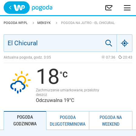
Trwa ładowanie
POLSKA
POGODA WP.PL
MEKSYK
POGODA NA JUTRO - EL CHICURAL
EUROPA
ŚWIAT
Aktualna pogoda, godz.
3:05
07:36
20:43
18
JAKOŚĆ POWIETRZA
Zachmurzenie umiarkowane, przelotny
deszcz
Odczuwalna 19°C
POGODA
POGODA
POGODA NA
GODZINOWA
DŁUGOTERMINOWA
WEEKEND