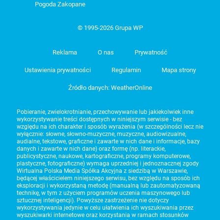
Pogoda Zakopane
© 1995-2026 Grupa WP
Reklama
O nas
Prywatność
Ustawienia prywatności
Regulamin
Mapa strony
Źródło danych: WeatherOnline
Pobieranie, zwielokrotnianie, przechowywanie lub jakiekolwiek inne
wykorzystywanie treści dostępnych w niniejszym serwisie - bez
względu na ich charakter i sposób wyrażenia (w szczególności lecz nie
wyłącznie: słowne, słowno-muzyczne, muzyczne, audiowizualne,
audialne, tekstowe, graficzne i zawarte w nich dane i informacje, bazy
danych i zawarte w nich dane) oraz formę (np. literackie,
publicystyczne, naukowe, kartograficzne, programy komputerowe,
plastyczne, fotograficzne) wymaga uprzedniej i jednoznacznej zgody
Wirtualna Polska Media Spółka Akcyjna z siedzibą w Warszawie,
będącej właścicielem niniejszego serwisu, bez względu na sposób ich
eksploracji i wykorzystaną metodę (manualną lub zautomatyzowaną
technikę, w tym z użyciem programów uczenia maszynowego lub
sztucznej inteligencji). Powyższe zastrzeżenie nie dotyczy
wykorzystywania jedynie w celu ułatwienia ich wyszukiwania przez
wyszukiwarki internetowe oraz korzystania w ramach stosunków