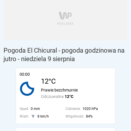
Pogoda El Chicural - pogoda godzinowa na
jutro
- niedziela 9 sierpnia
00:00
12°C
Prawie bezchmurnie
Odczuwalna
12°C
Opad:
0 mm
Ciśnienie:
1020 hPa
Wiatr:
8 km/h
Wilgotność:
84%