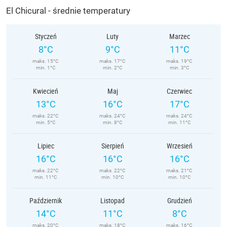
El Chicural - średnie temperatury
Styczeń
Luty
Marzec
8°C
9°C
11°C
maks. 15°C
maks. 17°C
maks. 19°C
min. 1°C
min. 2°C
min. 3°C
Kwiecień
Maj
Czerwiec
13°C
16°C
17°C
maks. 22°C
maks. 24°C
maks. 24°C
min. 5°C
min. 8°C
min. 11°C
Lipiec
Sierpień
Wrzesień
16°C
16°C
16°C
maks. 22°C
maks. 22°C
maks. 21°C
min. 11°C
min. 10°C
min. 10°C
Październik
Listopad
Grudzień
14°C
11°C
8°C
maks. 20°C
maks. 18°C
maks. 16°C