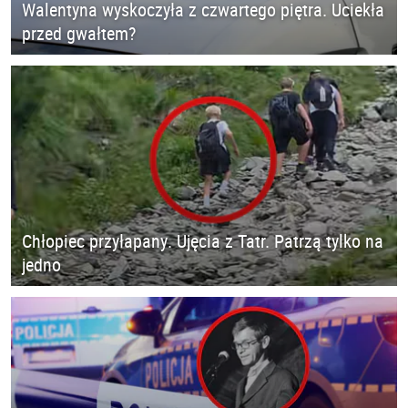
Walentyna wyskoczyła z czwartego piętra. Uciekła
przed gwałtem?
Chłopiec przyłapany. Ujęcia z Tatr. Patrzą tylko na
jedno