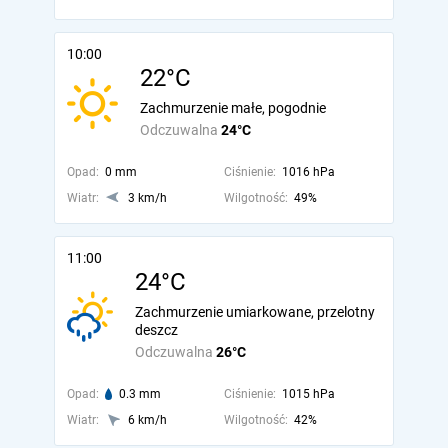
10:00
22°C
Zachmurzenie małe, pogodnie
Odczuwalna
24°C
Opad:
0 mm
Ciśnienie:
1016 hPa
Wiatr:
3 km/h
Wilgotność:
49%
11:00
24°C
Zachmurzenie umiarkowane, przelotny
deszcz
Odczuwalna
26°C
Opad:
0.3 mm
Ciśnienie:
1015 hPa
Wiatr:
6 km/h
Wilgotność:
42%