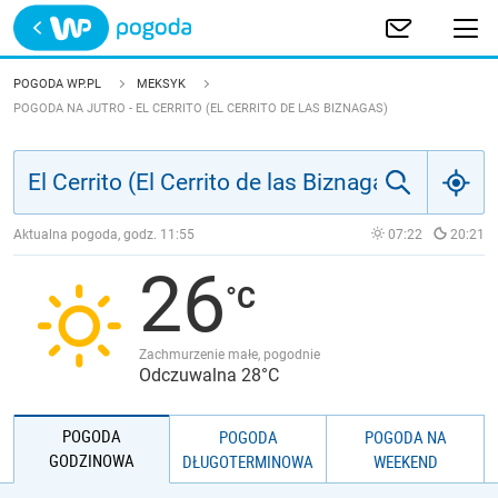
Trwa ładowanie
POLSKA
POGODA WP.PL
MEKSYK
POGODA NA JUTRO - EL CERRITO (EL CERRITO DE LAS BIZNAGAS)
EUROPA
ŚWIAT
Aktualna pogoda, godz.
11:55
07:22
20:21
JAKOŚĆ POWIETRZA
26
Zachmurzenie małe, pogodnie
Odczuwalna 28°C
POGODA
POGODA
POGODA NA
GODZINOWA
DŁUGOTERMINOWA
WEEKEND