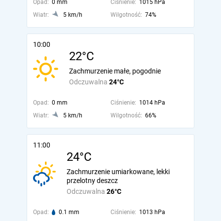
Opad:
0 mm
Ciśnienie:
1015 hPa
Wiatr:
5 km/h
Wilgotność:
74%
10:00
22°C
Zachmurzenie małe, pogodnie
Odczuwalna
24°C
Opad:
0 mm
Ciśnienie:
1014 hPa
Wiatr:
5 km/h
Wilgotność:
66%
11:00
24°C
Zachmurzenie umiarkowane, lekki
przelotny deszcz
Odczuwalna
26°C
Opad:
0.1 mm
Ciśnienie:
1013 hPa