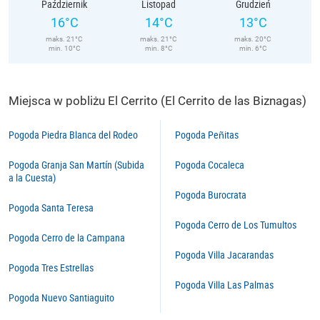
Październik
Listopad
Grudzień
16°C
14°C
13°C
maks. 21°C
maks. 21°C
maks. 20°C
min. 10°C
min. 8°C
min. 6°C
Miejsca w pobliżu El Cerrito (El Cerrito de las Biznagas)
Pogoda Piedra Blanca del Rodeo
Pogoda Peñitas
Pogoda Granja San Martín (Subida
Pogoda Cocaleca
a la Cuesta)
Pogoda Burocrata
Pogoda Santa Teresa
Pogoda Cerro de Los Tumultos
Pogoda Cerro de la Campana
Pogoda Villa Jacarandas
Pogoda Tres Estrellas
Pogoda Villa Las Palmas
Pogoda Nuevo Santiaguito