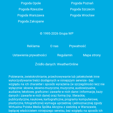
Pogoda Opole
Pogoda Poznań
Pogoda Rzeszów
Pogoda Szczecin
Pogoda Warszawa
Pogoda Wrocław
Pogoda Zakopane
© 1995-2026 Grupa WP
Reklama
O nas
Prywatność
Ustawienia prywatności
Regulamin
Mapa strony
Źródło danych: WeatherOnline
Pobieranie, zwielokrotnianie, przechowywanie lub jakiekolwiek inne
wykorzystywanie treści dostępnych w niniejszym serwisie - bez
względu na ich charakter i sposób wyrażenia (w szczególności lecz nie
wyłącznie: słowne, słowno-muzyczne, muzyczne, audiowizualne,
audialne, tekstowe, graficzne i zawarte w nich dane i informacje, bazy
danych i zawarte w nich dane) oraz formę (np. literackie,
publicystyczne, naukowe, kartograficzne, programy komputerowe,
plastyczne, fotograficzne) wymaga uprzedniej i jednoznacznej zgody
Wirtualna Polska Media Spółka Akcyjna z siedzibą w Warszawie,
będącej właścicielem niniejszego serwisu, bez względu na sposób ich