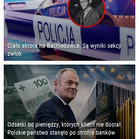
Ciało aktora na Bachledówce. Są wyniki sekcji
zwłok
Odsetki od pieniędzy, których klient nie dostał.
Polskie państwo stanęło po stronie banków