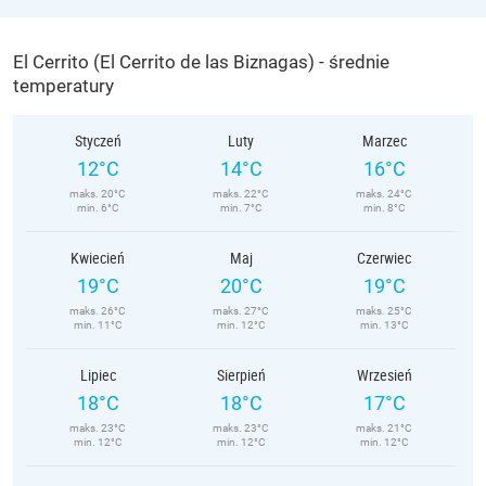
El Cerrito (El Cerrito de las Biznagas) - średnie
temperatury
Styczeń
Luty
Marzec
12°C
14°C
16°C
maks. 20°C
maks. 22°C
maks. 24°C
min. 6°C
min. 7°C
min. 8°C
Kwiecień
Maj
Czerwiec
19°C
20°C
19°C
maks. 26°C
maks. 27°C
maks. 25°C
min. 11°C
min. 12°C
min. 13°C
Lipiec
Sierpień
Wrzesień
18°C
18°C
17°C
maks. 23°C
maks. 23°C
maks. 21°C
min. 12°C
min. 12°C
min. 12°C