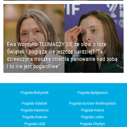
Ewa Woydyłło TŁUMACZY SIĘ ze słów o Idze
Świątek i pogrąża się jeszcze bardziej? "Ta
dziewczyna troszkę straciła panowanie nad sobą.
I to nie jest pogardliwe"
Pogoda Białystok
Pogoda Bydgoszcz
Pogoda Gdańsk
Pogoda Gorzów Wielkopolski
Pogoda Katowice
Pogoda Kielce
Pogoda Kraków
Pogoda Lublin
Pogoda Łódź
Pogoda Olsztyn