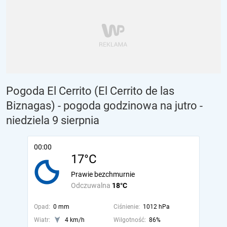
Pogoda El Cerrito (El Cerrito de las
Biznagas) - pogoda godzinowa na jutro
-
niedziela 9 sierpnia
00:00
17°C
Prawie bezchmurnie
Odczuwalna
18°C
Opad:
0 mm
Ciśnienie:
1012 hPa
Wiatr:
4 km/h
Wilgotność:
86%