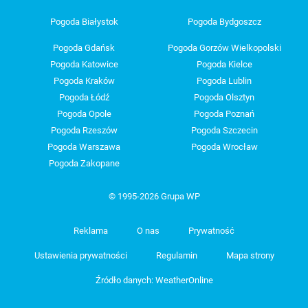
Pogoda Białystok
Pogoda Bydgoszcz
Pogoda Gdańsk
Pogoda Gorzów Wielkopolski
Pogoda Katowice
Pogoda Kielce
Pogoda Kraków
Pogoda Lublin
Pogoda Łódź
Pogoda Olsztyn
Pogoda Opole
Pogoda Poznań
Pogoda Rzeszów
Pogoda Szczecin
Pogoda Warszawa
Pogoda Wrocław
Pogoda Zakopane
© 1995-2026 Grupa WP
Reklama
O nas
Prywatność
Ustawienia prywatności
Regulamin
Mapa strony
Źródło danych: WeatherOnline