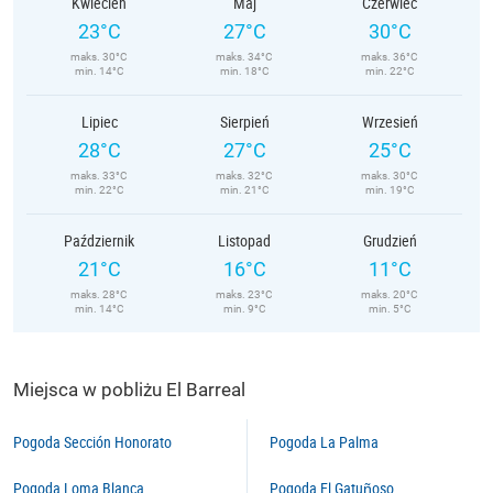
Kwiecień
Maj
Czerwiec
23°C
27°C
30°C
maks. 30°C
maks. 34°C
maks. 36°C
min. 14°C
min. 18°C
min. 22°C
Lipiec
Sierpień
Wrzesień
28°C
27°C
25°C
maks. 33°C
maks. 32°C
maks. 30°C
min. 22°C
min. 21°C
min. 19°C
Październik
Listopad
Grudzień
21°C
16°C
11°C
maks. 28°C
maks. 23°C
maks. 20°C
min. 14°C
min. 9°C
min. 5°C
Miejsca w pobliżu El Barreal
Pogoda Sección Honorato
Pogoda La Palma
Pogoda Loma Blanca
Pogoda El Gatuñoso