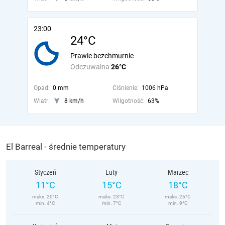
23:00
24°C
Prawie bezchmurnie
Odczuwalna
26°C
Opad:
0 mm
Ciśnienie:
1006 hPa
Wiatr:
8 km/h
Wilgotność:
63%
El Barreal - średnie temperatury
Styczeń
Luty
Marzec
11°C
15°C
18°C
maks. 20°C
maks. 23°C
maks. 26°C
min. 4°C
min. 7°C
min. 9°C