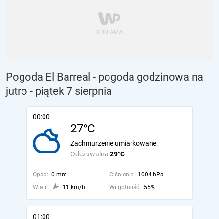
Pogoda El Barreal - pogoda godzinowa na
jutro
- piątek 7 sierpnia
00:00
27°C
Zachmurzenie umiarkowane
Odczuwalna
29°C
Opad:
0 mm
Ciśnienie:
1004 hPa
Wiatr:
11 km/h
Wilgotność:
55%
01:00