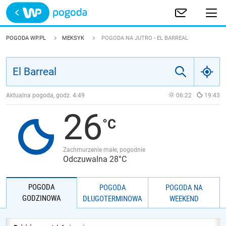
Trwa ładowanie
POLSKA
POGODA WP.PL
MEKSYK
POGODA NA JUTRO - EL BARREAL
EUROPA
ŚWIAT
Aktualna pogoda, godz.
4:49
06:22
19:43
26
JAKOŚĆ POWIETRZA
Zachmurzenie małe, pogodnie
Odczuwalna 28°C
POGODA
POGODA
POGODA NA
GODZINOWA
DŁUGOTERMINOWA
WEEKEND