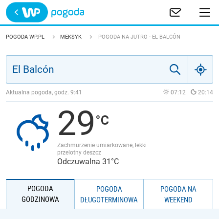
Trwa ładowanie
POLSKA
POGODA WP.PL
MEKSYK
POGODA NA JUTRO - EL BALCÓN
EUROPA
ŚWIAT
Aktualna pogoda, godz.
9:41
07:12
20:14
29
JAKOŚĆ POWIETRZA
Zachmurzenie umiarkowane, lekki
przelotny deszcz
Odczuwalna 31°C
POGODA
POGODA
POGODA NA
GODZINOWA
DŁUGOTERMINOWA
WEEKEND