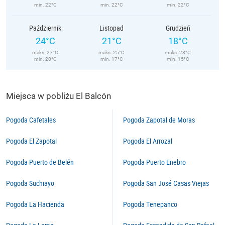
min. 22°C
min. 22°C
min. 22°C
Październik
Listopad
Grudzień
24°C
21°C
18°C
maks. 27°C
maks. 25°C
maks. 23°C
min. 20°C
min. 17°C
min. 15°C
Miejsca w pobliżu El Balcón
Pogoda Cafetales
Pogoda Zapotal de Moras
Pogoda El Zapotal
Pogoda El Arrozal
Pogoda Puerto de Belén
Pogoda Puerto Enebro
Pogoda Suchiayo
Pogoda San José Casas Viejas
Pogoda La Hacienda
Pogoda Tenepanco