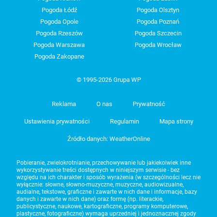
Pogoda Łódź
Pogoda Olsztyn
Pogoda Opole
Pogoda Poznań
Pogoda Rzeszów
Pogoda Szczecin
Pogoda Warszawa
Pogoda Wrocław
Pogoda Zakopane
© 1995-2026 Grupa WP
Reklama
O nas
Prywatność
Ustawienia prywatności
Regulamin
Mapa strony
Źródło danych: WeatherOnline
Pobieranie, zwielokrotnianie, przechowywanie lub jakiekolwiek inne
wykorzystywanie treści dostępnych w niniejszym serwisie - bez
względu na ich charakter i sposób wyrażenia (w szczególności lecz nie
wyłącznie: słowne, słowno-muzyczne, muzyczne, audiowizualne,
audialne, tekstowe, graficzne i zawarte w nich dane i informacje, bazy
danych i zawarte w nich dane) oraz formę (np. literackie,
publicystyczne, naukowe, kartograficzne, programy komputerowe,
plastyczne, fotograficzne) wymaga uprzedniej i jednoznacznej zgody