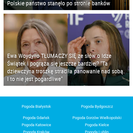
Polskie państwo stanęło po stronie banków
Ewa Woydyłło TŁUMACZY SIĘ ze słów o Idze
Świątek i pogrąża się jeszcze bardziej? "Ta
dziewczyna troszkę straciła panowanie nad sobą.
I to nie jest pogardliwe"
Pogoda Białystok
Pogoda Bydgoszcz
Pogoda Gdańsk
Pogoda Gorzów Wielkopolski
Pogoda Katowice
Pogoda Kielce
Pogoda Kraków
Pogoda Lublin