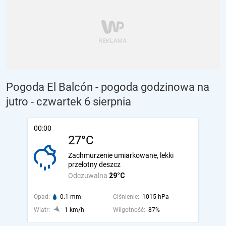
Pogoda El Balcón - pogoda godzinowa na
jutro
- czwartek 6 sierpnia
00:00
27°C
Zachmurzenie umiarkowane, lekki
przelotny deszcz
Odczuwalna
29°C
Opad:
0.1 mm
Ciśnienie:
1015 hPa
Wiatr:
1 km/h
Wilgotność:
87%