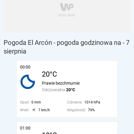
Pogoda El Arcón - pogoda godzinowa na
- 7
sierpnia
00:00
20°C
Prawie bezchmurnie
Odczuwalna
20°C
Opad:
0 mm
Ciśnienie:
1014 hPa
Wiatr:
7 km/h
Wilgotność:
79%
01:00