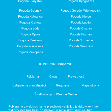
Pogoda Białystok
Pogoda Bydgoszcz
Pogoda Gdańsk
Pogoda Gorzów Wielkopolski
Pogoda Katowice
Pogoda Kielce
Pogoda Kraków
Pogoda Lublin
Pogoda Łódź
Pogoda Olsztyn
Pogoda Opole
Pogoda Poznań
Pogoda Rzeszów
Pogoda Szczecin
Pogoda Warszawa
Pogoda Wrocław
Pogoda Zakopane
© 1995-2026 Grupa WP
Reklama
O nas
Prywatność
Ustawienia prywatności
Regulamin
Mapa strony
Źródło danych: WeatherOnline
Pobieranie, zwielokrotnianie, przechowywanie lub jakiekolwiek inne
wykorzystywanie treści dostępnych w niniejszym serwisie - bez