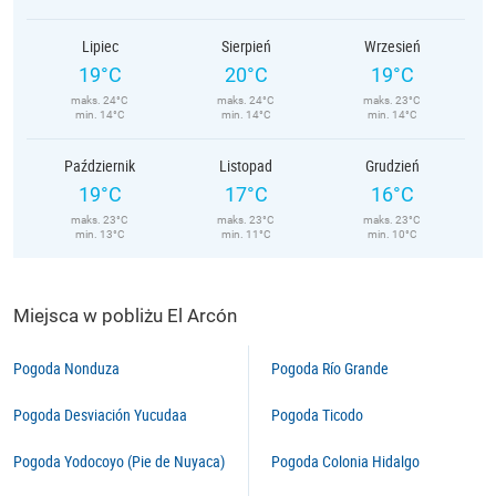
Lipiec
Sierpień
Wrzesień
19°C
20°C
19°C
maks. 24°C
maks. 24°C
maks. 23°C
min. 14°C
min. 14°C
min. 14°C
Październik
Listopad
Grudzień
19°C
17°C
16°C
maks. 23°C
maks. 23°C
maks. 23°C
min. 13°C
min. 11°C
min. 10°C
Miejsca w pobliżu El Arcón
Pogoda Nonduza
Pogoda Río Grande
Pogoda Desviación Yucudaa
Pogoda Ticodo
Pogoda Yodocoyo (Pie de Nuyaca)
Pogoda Colonia Hidalgo