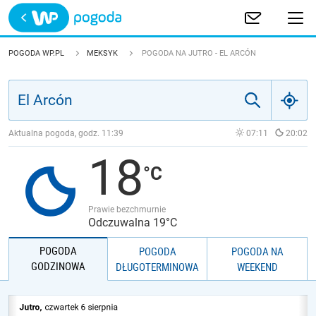
Trwa ładowanie
POLSKA
POGODA WP.PL
MEKSYK
POGODA NA JUTRO - EL ARCÓN
EUROPA
ŚWIAT
Aktualna pogoda, godz.
11:39
07:11
20:02
18
JAKOŚĆ POWIETRZA
Prawie bezchmurnie
Odczuwalna 19°C
POGODA
POGODA
POGODA NA
GODZINOWA
DŁUGOTERMINOWA
WEEKEND