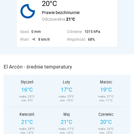
20°C
Prawie bezchmurnie
Odczuwalna
21°C
Opad:
0 mm
Ciśnienie:
1015 hPa
Wiatr:
8 km/h
Wilgotność:
68%
El Arcón - średnie temperatury
Styczeń
Luty
Marzec
16°C
17°C
19°C
maks. 23°C
maks. 25°C
maks. 27°C
min. 9°C
min. 10°C
min. 11°C
Kwiecień
Maj
Czerwiec
21°C
21°C
20°C
maks. 28°C
maks. 27°C
maks. 24°C
min. 13°C
min. 14°C
min. 15°C