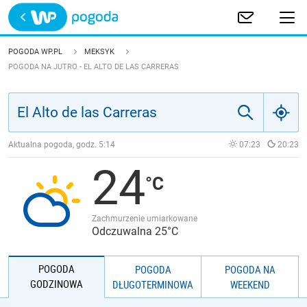
Trwa ładowanie
POLSKA
POGODA WP.PL
MEKSYK
POGODA NA JUTRO - EL ALTO DE LAS CARRERAS
EUROPA
ŚWIAT
Aktualna pogoda, godz.
5:14
07:23
20:23
JAKOŚĆ POWIETRZA
24
Zachmurzenie umiarkowane
Odczuwalna 25°C
POGODA
POGODA
POGODA NA
GODZINOWA
DŁUGOTERMINOWA
WEEKEND