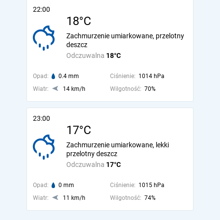
22:00
18°C
Zachmurzenie umiarkowane, przelotny
deszcz
Odczuwalna
18°C
Opad:
0.4 mm
Ciśnienie:
1014 hPa
Wiatr:
14 km/h
Wilgotność:
70%
23:00
17°C
Zachmurzenie umiarkowane, lekki
przelotny deszcz
Odczuwalna
17°C
Opad:
0 mm
Ciśnienie:
1015 hPa
Wiatr:
11 km/h
Wilgotność:
74%