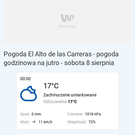
Pogoda El Alto de las Carreras - pogoda
godzinowa na jutro
- sobota 8 sierpnia
00:00
17°C
Zachmurzenie umiarkowane
Odczuwalna
17°C
Opad:
0 mm
Ciśnienie:
1018 hPa
Wiatr:
11 km/h
Wilgotność:
72%