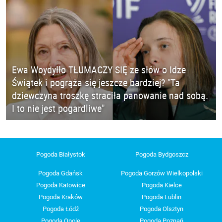
Ewa Woydyłło TŁUMACZY SIĘ ze słów o Idze
Świątek i pogrąża się jeszcze bardziej? "Ta
dziewczyna troszkę straciła panowanie nad sobą.
I to nie jest pogardliwe"
Pogoda Białystok
Pogoda Bydgoszcz
Pogoda Gdańsk
Pogoda Gorzów Wielkopolski
Pogoda Katowice
Pogoda Kielce
Pogoda Kraków
Pogoda Lublin
Pogoda Łódź
Pogoda Olsztyn
Pogoda Opole
Pogoda Poznań