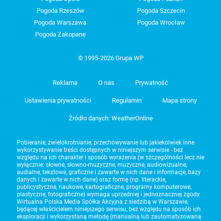
Pogoda Rzeszów
Pogoda Szczecin
Pogoda Warszawa
Pogoda Wrocław
Pogoda Zakopane
© 1995-2026 Grupa WP
Reklama
O nas
Prywatność
Ustawienia prywatności
Regulamin
Mapa strony
Źródło danych: WeatherOnline
Pobieranie, zwielokrotnianie, przechowywanie lub jakiekolwiek inne
wykorzystywanie treści dostępnych w niniejszym serwisie - bez
względu na ich charakter i sposób wyrażenia (w szczególności lecz nie
wyłącznie: słowne, słowno-muzyczne, muzyczne, audiowizualne,
audialne, tekstowe, graficzne i zawarte w nich dane i informacje, bazy
danych i zawarte w nich dane) oraz formę (np. literackie,
publicystyczne, naukowe, kartograficzne, programy komputerowe,
plastyczne, fotograficzne) wymaga uprzedniej i jednoznacznej zgody
Wirtualna Polska Media Spółka Akcyjna z siedzibą w Warszawie,
będącej właścicielem niniejszego serwisu, bez względu na sposób ich
eksploracji i wykorzystaną metodę (manualną lub zautomatyzowaną