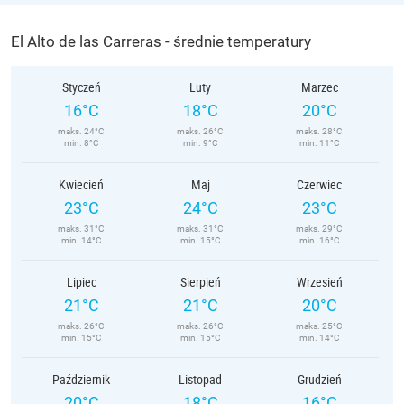
El Alto de las Carreras - średnie temperatury
Styczeń
Luty
Marzec
16°C
18°C
20°C
maks. 24°C
maks. 26°C
maks. 28°C
min. 8°C
min. 9°C
min. 11°C
Kwiecień
Maj
Czerwiec
23°C
24°C
23°C
maks. 31°C
maks. 31°C
maks. 29°C
min. 14°C
min. 15°C
min. 16°C
Lipiec
Sierpień
Wrzesień
21°C
21°C
20°C
maks. 26°C
maks. 26°C
maks. 25°C
min. 15°C
min. 15°C
min. 14°C
Październik
Listopad
Grudzień
20°C
18°C
16°C