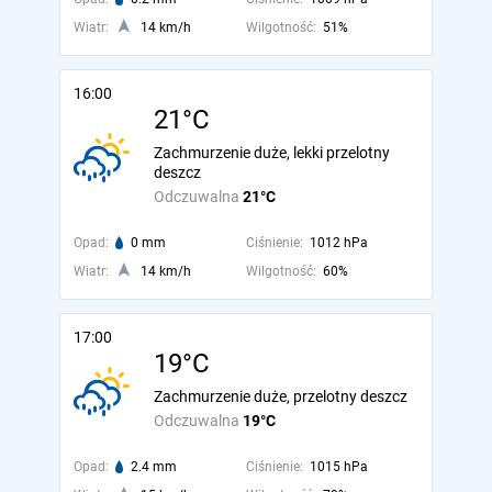
Wiatr:
14 km/h
Wilgotność:
51%
16:00
21°C
Zachmurzenie duże, lekki przelotny
deszcz
Odczuwalna
21°C
Opad:
0 mm
Ciśnienie:
1012 hPa
Wiatr:
14 km/h
Wilgotność:
60%
17:00
19°C
Zachmurzenie duże, przelotny deszcz
Odczuwalna
19°C
Opad:
2.4 mm
Ciśnienie:
1015 hPa