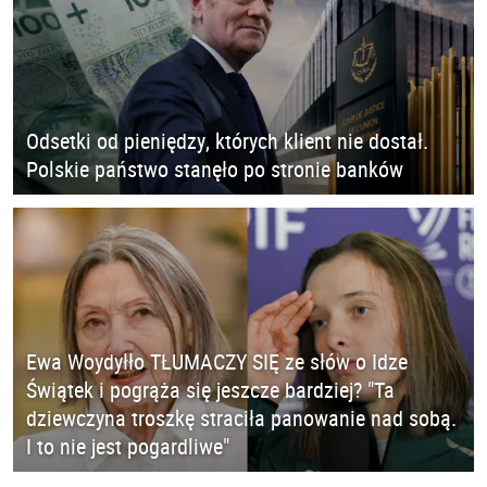
Odsetki od pieniędzy, których klient nie dostał.
Polskie państwo stanęło po stronie banków
Ewa Woydyłło TŁUMACZY SIĘ ze słów o Idze
Świątek i pogrąża się jeszcze bardziej? "Ta
dziewczyna troszkę straciła panowanie nad sobą.
I to nie jest pogardliwe"