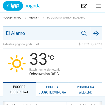
Trwa ładowanie
POLSKA
POGODA WP.PL
MEKSYK
POGODA NA JUTRO - EL ÁLAMO
EUROPA
ŚWIAT
Aktualna pogoda, godz.
3:41
07:02
20:13
33
JAKOŚĆ POWIETRZA
Bezchmurnie, słonecznie
Odczuwalna 36°C
POGODA
POGODA
POGODA NA
GODZINOWA
DŁUGOTERMINOWA
WEEKEND