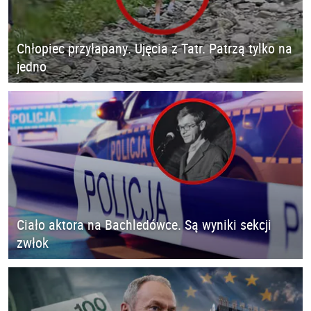
Chłopiec przyłapany. Ujęcia z Tatr. Patrzą tylko na
jedno
Ciało aktora na Bachledówce. Są wyniki sekcji
zwłok