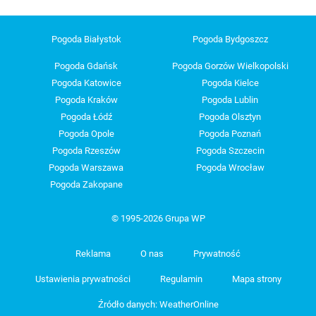
Pogoda Białystok
Pogoda Bydgoszcz
Pogoda Gdańsk
Pogoda Gorzów Wielkopolski
Pogoda Katowice
Pogoda Kielce
Pogoda Kraków
Pogoda Lublin
Pogoda Łódź
Pogoda Olsztyn
Pogoda Opole
Pogoda Poznań
Pogoda Rzeszów
Pogoda Szczecin
Pogoda Warszawa
Pogoda Wrocław
Pogoda Zakopane
© 1995-2026 Grupa WP
Reklama
O nas
Prywatność
Ustawienia prywatności
Regulamin
Mapa strony
Źródło danych: WeatherOnline