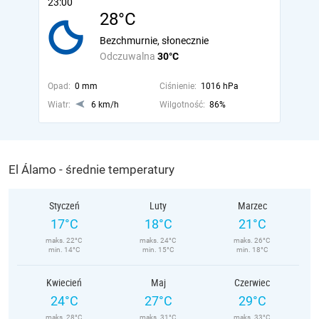
23:00
28°C
Bezchmurnie, słonecznie
Odczuwalna
30°C
Opad:
0 mm
Ciśnienie:
1016 hPa
Wiatr:
6 km/h
Wilgotność:
86%
El Álamo - średnie temperatury
Styczeń
Luty
Marzec
17°C
18°C
21°C
maks. 22°C
maks. 24°C
maks. 26°C
min. 14°C
min. 15°C
min. 18°C
Kwiecień
Maj
Czerwiec
24°C
27°C
29°C
maks. 28°C
maks. 31°C
maks. 33°C