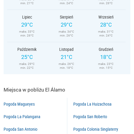
min. 21°C
min. 24°C
min. 26°C
Lipiec
Sierpień
Wrzesień
29°C
29°C
28°C
maks. 33°C
maks. 34°C
maks. 31°C
min. 26°C
min. 26°C
min. 24°C
Październik
Listopad
Grudzień
25°C
21°C
18°C
maks. 29°C
maks. 26°C
maks. 23°C
min. 22°C
min. 18°C
min. 15°C
Miejsca w pobliżu El Álamo
Pogoda Magueyes
Pogoda La Huizachosa
Pogoda La Palangana
Pogoda San Roberto
Pogoda San Antonio
Pogoda Colonia Singlaterry