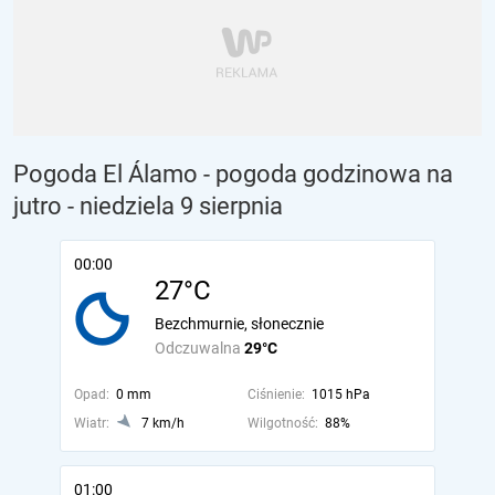
Pogoda El Álamo - pogoda godzinowa na
jutro
- niedziela 9 sierpnia
00:00
27°C
Bezchmurnie, słonecznie
Odczuwalna
29°C
Opad:
0 mm
Ciśnienie:
1015 hPa
Wiatr:
7 km/h
Wilgotność:
88%
01:00