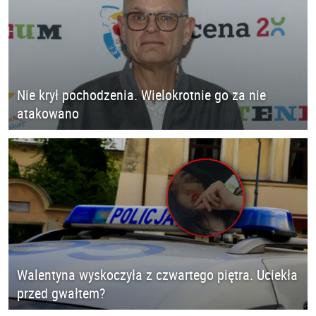
Nie krył pochodzenia. Wielokrotnie go za nie
atakowano
Walentyna wyskoczyła z czwartego piętra. Uciekła
przed gwałtem?