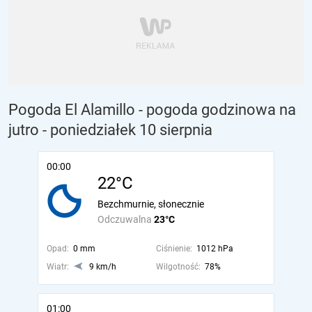
Pogoda El Alamillo - pogoda godzinowa na
jutro
- poniedziałek 10 sierpnia
00:00
22°C
Bezchmurnie, słonecznie
Odczuwalna
23°C
Opad:
0 mm
Ciśnienie:
1012 hPa
Wiatr:
9 km/h
Wilgotność:
78%
01:00