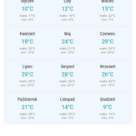
Styczeń
Luty
Marzec
10°C
12°C
15°C
maks. 17°C
maks. 19°C
maks. 22°C
min. 3°C
min. 4°C
min. 7°C
Kwiecień
Maj
Czerwiec
19°C
24°C
29°C
maks. 26°C
maks. 31°C
maks. 36°C
min. 10°C
min. 15°C
min. 20°C
Lipiec
Sierpień
Wrzesień
29°C
28°C
26°C
maks. 35°C
maks. 34°C
maks. 32°C
min. 23°C
min. 22°C
min. 19°C
Październik
Listopad
Grudzień
21°C
14°C
9°C
maks. 28°C
maks. 22°C
maks. 16°C
min. 13°C
min. 7°C
min. 3°C