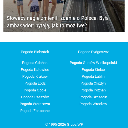
Słowacy nagle zmienili zdanie o Polsce. Była
ambasador: pytają, jak to możliwe?
Pogoda Białystok
Pogoda Bydgoszcz
Pogoda Gdańsk
Pogoda Gorzów Wielkopolski
Pogoda Katowice
Pogoda Kielce
Pogoda Kraków
Pogoda Lublin
Pogoda Łódź
Pogoda Olsztyn
Pogoda Opole
Pogoda Poznań
Pogoda Rzeszów
Pogoda Szczecin
Pogoda Warszawa
Pogoda Wrocław
Pogoda Zakopane
© 1995-2026 Grupa WP