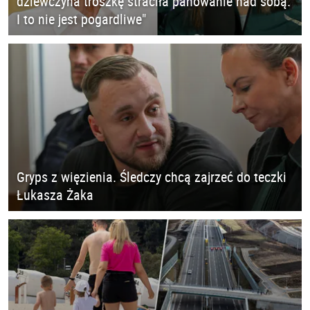
dziewczyna troszkę straciła panowanie nad sobą.
I to nie jest pogardliwe"
Gryps z więzienia. Śledczy chcą zajrzeć do teczki
Łukasza Żaka