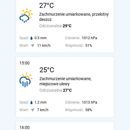
27°C
Zachmurzenie umiarkowane, przelotny
deszcz
Odczuwalna
29°C
Opad:
0.5 mm
Ciśnienie:
1012 hPa
Wiatr:
11 km/h
Wilgotność:
51%
15:00
25°C
Zachmurzenie umiarkowane,
miejscowe ulewy
Odczuwalna
27°C
Opad:
1.2 mm
Ciśnienie:
1013 hPa
Wiatr:
7 km/h
Wilgotność:
58%
16:00