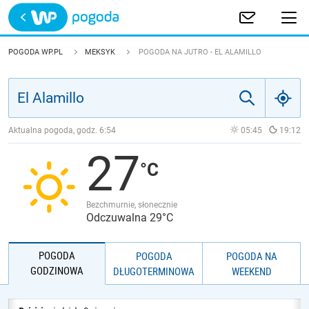
Trwa ładowanie
POLSKA
POGODA WP.PL
MEKSYK
POGODA NA JUTRO - EL ALAMILLO
EUROPA
ŚWIAT
Aktualna pogoda, godz.
6:54
05:45
19:12
27
JAKOŚĆ POWIETRZA
Bezchmurnie, słonecznie
Odczuwalna 29°C
POGODA
POGODA
POGODA NA
GODZINOWA
DŁUGOTERMINOWA
WEEKEND