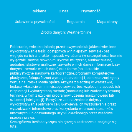
Reklama
O nas
Prywatność
Ustawienia prywatności
Regulamin
Mapa strony
Źródło danych: WeatherOnline
Pobieranie, zwielokrotnianie, przechowywanie lub jakiekolwiek inne
wykorzystywanie treści dostępnych w niniejszym serwisie - bez
względu na ich charakter i sposób wyrażenia (w szczególności lecz nie
wyłącznie: słowne, słowno-muzyczne, muzyczne, audiowizualne,
audialne, tekstowe, graficzne i zawarte w nich dane i informacje, bazy
danych i zawarte w nich dane) oraz formę (np. literackie,
publicystyczne, naukowe, kartograficzne, programy komputerowe,
plastyczne, fotograficzne) wymaga uprzedniej i jednoznacznej zgody
Wirtualna Polska Media Spółka Akcyjna z siedzibą w Warszawie,
będącej właścicielem niniejszego serwisu, bez względu na sposób ich
eksploracji i wykorzystaną metodę (manualną lub zautomatyzowaną
technikę, w tym z użyciem programów uczenia maszynowego lub
sztucznej inteligencji). Powyższe zastrzeżenie nie dotyczy
wykorzystywania jedynie w celu ułatwienia ich wyszukiwania przez
wyszukiwarki internetowe oraz korzystania w ramach stosunków
umownych lub dozwolonego użytku określonego przez właściwe
przepisy prawa.
Szczegółowa treść dotycząca niniejszego zastrzeżenia znajduje się
tutaj
.