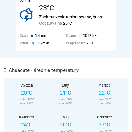
23:00
23°C
Zachmurzenie umiarkowane, burze
Odczuwalna
25°C
Opad:
1.4 mm
Ciśnienie:
1012 hPa
Wiatr:
6 km/h
Wilgotność:
92%
El Ahuacate - średnie temperatury
Styczeń
Luty
Marzec
20°C
21°C
22°C
maks. 28°C
maks. 29°C
maks. 30°C
min. 13°C
min. 14°C
min. 14°C
Kwiecień
Maj
Czerwiec
24°C
26°C
27°C
maks. 32°C
maks. 34°C
maks. 33°C