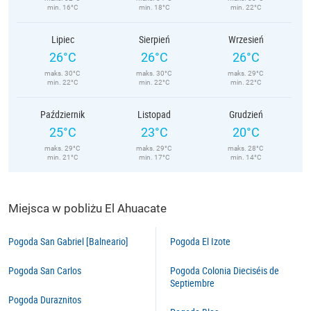
min. 16°C
min. 18°C
min. 22°C
Lipiec
Sierpień
Wrzesień
26°C
26°C
26°C
maks. 30°C
maks. 30°C
maks. 29°C
min. 22°C
min. 22°C
min. 22°C
Październik
Listopad
Grudzień
25°C
23°C
20°C
maks. 29°C
maks. 29°C
maks. 28°C
min. 21°C
min. 17°C
min. 14°C
Miejsca w pobliżu El Ahuacate
Pogoda San Gabriel [Balneario]
Pogoda El Izote
Pogoda San Carlos
Pogoda Colonia Dieciséis de
Septiembre
Pogoda Duraznitos