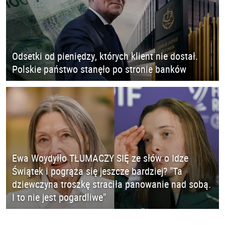
Odsetki od pieniędzy, których klient nie dostał.
Polskie państwo stanęło po stronie banków
Ewa Woydyłło TŁUMACZY SIĘ ze słów o Idze
Świątek i pogrąża się jeszcze bardziej? "Ta
dziewczyna troszkę straciła panowanie nad sobą.
I to nie jest pogardliwe"