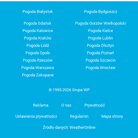
Pogoda Białystok
Pogoda Bydgoszcz
Pogoda Gdańsk
Pogoda Gorzów Wielkopolski
Pogoda Katowice
Pogoda Kielce
Pogoda Kraków
Pogoda Lublin
Pogoda Łódź
Pogoda Olsztyn
Pogoda Opole
Pogoda Poznań
Pogoda Rzeszów
Pogoda Szczecin
Pogoda Warszawa
Pogoda Wrocław
Pogoda Zakopane
© 1995-2026 Grupa WP
Reklama
O nas
Prywatność
Ustawienia prywatności
Regulamin
Mapa strony
Źródło danych: WeatherOnline