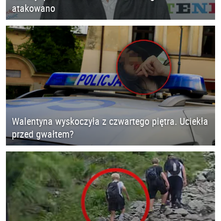
atakowano
Walentyna wyskoczyła z czwartego piętra. Uciekła
przed gwałtem?