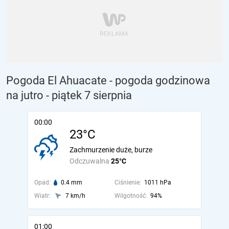
Pogoda El Ahuacate - pogoda godzinowa
na jutro
- piątek 7 sierpnia
00:00
23°C
Zachmurzenie duże, burze
Odczuwalna
25°C
Opad:
0.4 mm
Ciśnienie:
1011 hPa
Wiatr:
7 km/h
Wilgotność:
94%
01:00