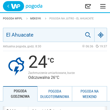
Trwa ładowanie
POLSKA
POGODA WP.PL
MEKSYK
POGODA NA JUTRO - EL AHUACATE
EUROPA
ŚWIAT
Aktualna pogoda, godz.
8:30
06:36
19:37
24
JAKOŚĆ POWIETRZA
Zachmurzenie umiarkowane, burze
Odczuwalna 26°C
POGODA
POGODA
POGODA NA
GODZINOWA
DŁUGOTERMINOWA
WEEKEND