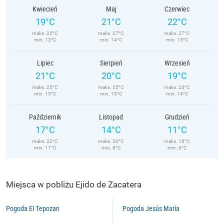
Kwiecień
Maj
Czerwiec
19°C
21°C
22°C
maks. 25°C
maks. 27°C
maks. 27°C
min. 12°C
min. 14°C
min. 15°C
Lipiec
Sierpień
Wrzesień
21°C
20°C
19°C
maks. 25°C
maks. 25°C
maks. 23°C
min. 15°C
min. 15°C
min. 14°C
Październik
Listopad
Grudzień
17°C
14°C
11°C
maks. 22°C
maks. 20°C
maks. 18°C
min. 11°C
min. 8°C
min. 6°C
Miejsca w pobliżu Ejido de Zacatera
Pogoda El Tepozan
Pogoda Jesús María