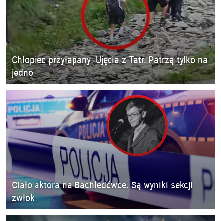
Chłopiec przyłapany. Ujęcia z Tatr. Patrzą tylko na
jedno
Ciało aktora na Bachledówce. Są wyniki sekcji
zwłok