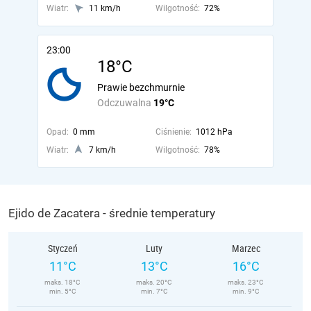
Wiatr:
11 km/h
Wilgotność:
72%
23:00
18°C
Prawie bezchmurnie
Odczuwalna
19°C
Opad:
0 mm
Ciśnienie:
1012 hPa
Wiatr:
7 km/h
Wilgotność:
78%
Ejido de Zacatera - średnie temperatury
Styczeń
Luty
Marzec
11°C
13°C
16°C
maks. 18°C
maks. 20°C
maks. 23°C
min. 5°C
min. 7°C
min. 9°C