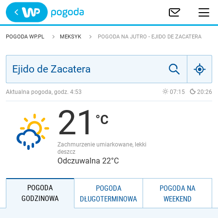
Trwa ładowanie
POLSKA
POGODA WP.PL
MEKSYK
POGODA NA JUTRO - EJIDO DE ZACATERA
EUROPA
ŚWIAT
Aktualna pogoda, godz.
4:53
07:15
20:26
21
JAKOŚĆ POWIETRZA
Zachmurzenie umiarkowane, lekki
deszcz
Odczuwalna 22°C
POGODA
POGODA
POGODA NA
GODZINOWA
DŁUGOTERMINOWA
WEEKEND