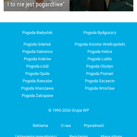
I to nie jest pogardliwe"
Pogoda Białystok
Pogoda Bydgoszcz
Pogoda Gdańsk
Pogoda Gorzów Wielkopolski
Pogoda Katowice
Pogoda Kielce
Pogoda Kraków
Pogoda Lublin
Pogoda Łódź
Pogoda Olsztyn
Pogoda Opole
Pogoda Poznań
Pogoda Rzeszów
Pogoda Szczecin
Pogoda Warszawa
Pogoda Wrocław
Pogoda Zakopane
© 1995-2026 Grupa WP
Reklama
O nas
Prywatność
Ustawienia prywatności
Regulamin
Mapa strony