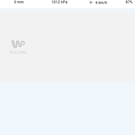
0 mm
1012 hPa
87%
6 km/h