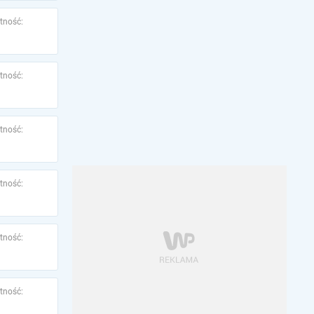
tność:
tność:
tność:
tność:
tność:
tność: