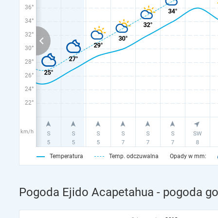
36°
34°
32°
30°
28°
26°
24°
22°
km/h
Temperatura
Temp. odczuwalna
Opady w mm:
Pogoda Ejido Acapetahua - pogoda go