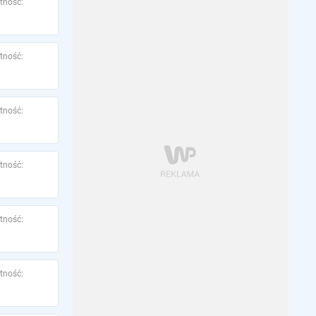
tność:
tność:
tność:
tność:
tność:
tność: