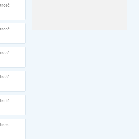
tność:
tność:
tność:
tność:
tność:
tność: