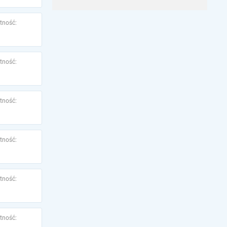
tność:
tność:
tność:
tność:
tność:
tność: