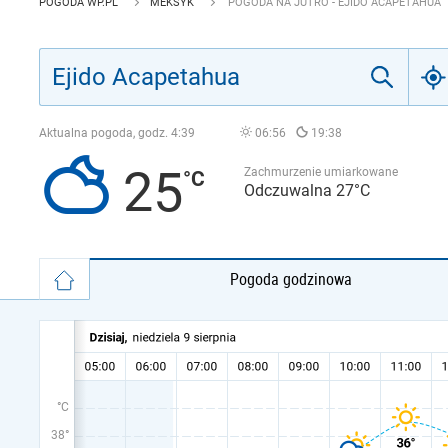
POGODA WP.PL
MEKSYK
POGODA NA JUTRO - EJIDO ACAPETAHUA
Aktualna pogoda, godz.
4:39
06:56
19:38
25
Zachmurzenie umiarkowane
Odczuwalna 27°C
Pogoda godzinowa
°C
38°