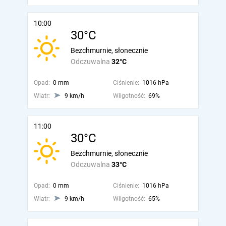
10:00
30°C
Bezchmurnie, słonecznie
Odczuwalna
32°C
Opad:
0 mm
Ciśnienie:
1016 hPa
Wiatr:
9 km/h
Wilgotność:
69%
11:00
30°C
Bezchmurnie, słonecznie
Odczuwalna
33°C
Opad:
0 mm
Ciśnienie:
1016 hPa
Wiatr:
9 km/h
Wilgotność:
65%