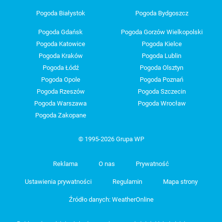
Pogoda Białystok
Pogoda Bydgoszcz
Pogoda Gdańsk
Pogoda Gorzów Wielkopolski
Pogoda Katowice
Pogoda Kielce
Pogoda Kraków
Pogoda Lublin
Pogoda Łódź
Pogoda Olsztyn
Pogoda Opole
Pogoda Poznań
Pogoda Rzeszów
Pogoda Szczecin
Pogoda Warszawa
Pogoda Wrocław
Pogoda Zakopane
© 1995-2026 Grupa WP
Reklama
O nas
Prywatność
Ustawienia prywatności
Regulamin
Mapa strony
Źródło danych: WeatherOnline