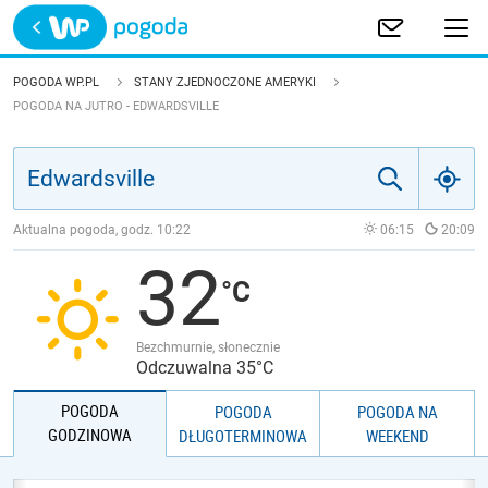
Trwa ładowanie
POLSKA
POGODA WP.PL
STANY ZJEDNOCZONE AMERYKI
POGODA NA JUTRO - EDWARDSVILLE
EUROPA
ŚWIAT
Aktualna pogoda, godz.
10:22
06:15
20:09
JAKOŚĆ POWIETRZA
32
Bezchmurnie, słonecznie
Odczuwalna 35°C
POGODA
POGODA
POGODA NA
GODZINOWA
DŁUGOTERMINOWA
WEEKEND