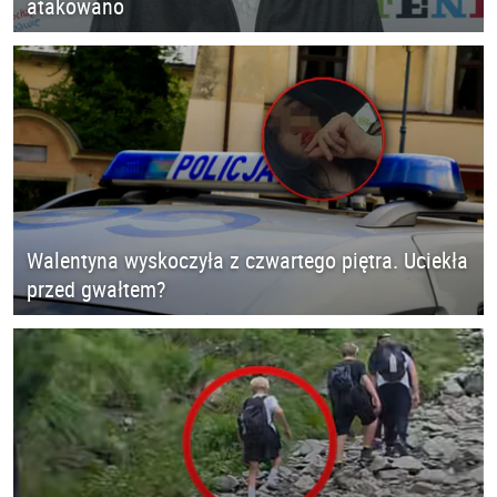
atakowano
Walentyna wyskoczyła z czwartego piętra. Uciekła
przed gwałtem?