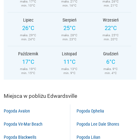
maks. 17°C
maks. 21°C
maks. 26°C
min. 10°C
min. 16°C
min. 21°C
Lipiec
Sierpień
Wrzesień
26°C
25°C
22°C
maks. 29°C
maks. 28°C
maks. 25°C
min. 24°C
min. 23°C
min. 20°C
Październik
Listopad
Grudzień
17°C
11°C
6°C
maks. 19°C
maks. 13°C
maks. 9°C
min. 15°C
min. 9°C
min. 4°C
Miejsca w pobliżu Edwardsville
Pogoda Avalon
Pogoda Ophelia
Pogoda Vir-Mar Beach
Pogoda Lee Dale Shores
Pogoda Blackwells
Pogoda Lilian