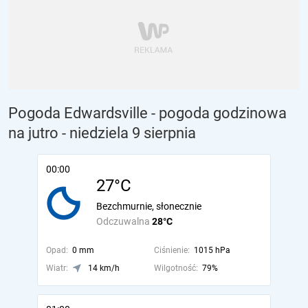
Pogoda Edwardsville - pogoda godzinowa
na jutro
- niedziela 9 sierpnia
00:00
27°C
Bezchmurnie, słonecznie
Odczuwalna
28°C
Opad:
0 mm
Ciśnienie:
1015 hPa
Wiatr:
14 km/h
Wilgotność:
79%