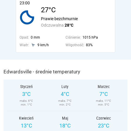
23:00
27°C
Prawie bezchmurnie
Odczuwalna
28°C
Opad:
0 mm
Ciśnienie:
1015 hPa
Wiatr:
9 km/h
Wilgotność:
83%
Edwardsville - średnie temperatury
Styczeń
Luty
Marzec
3°C
4°C
7°C
maks. 6°C
maks. 7°C
maks. 11°C
min. 1°C
min. 2°C
min. 5°C
Kwiecień
Maj
Czerwiec
13°C
18°C
23°C