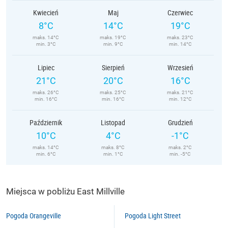
Kwiecień
Maj
Czerwiec
8°C
14°C
19°C
maks. 14°C
maks. 19°C
maks. 23°C
min. 3°C
min. 9°C
min. 14°C
Lipiec
Sierpień
Wrzesień
21°C
20°C
16°C
maks. 26°C
maks. 25°C
maks. 21°C
min. 16°C
min. 16°C
min. 12°C
Październik
Listopad
Grudzień
10°C
4°C
-1°C
maks. 14°C
maks. 8°C
maks. 2°C
min. 6°C
min. 1°C
min. -5°C
Miejsca w pobliżu East Millville
Pogoda Orangeville
Pogoda Light Street