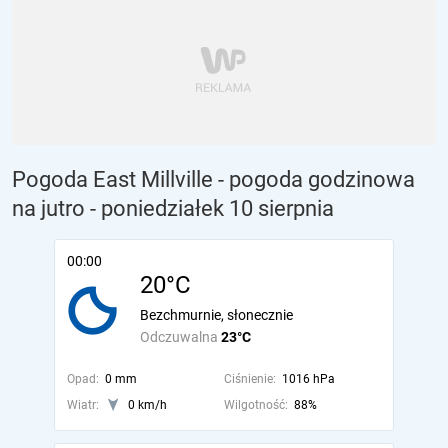
Pogoda East Millville - pogoda godzinowa
na jutro
- poniedziałek 10 sierpnia
00:00
20°C
Bezchmurnie, słonecznie
Odczuwalna
23°C
Opad:
0 mm
Ciśnienie:
1016 hPa
Wiatr:
0 km/h
Wilgotność:
88%