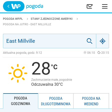
Trwa ładowanie
POLSKA
POGODA WP.PL
STANY ZJEDNOCZONE AMERYKI
POGODA NA JUTRO - EAST MILLVILLE
EUROPA
ŚWIAT
Aktualna pogoda, godz.
9:12
06:10
20:15
JAKOŚĆ POWIETRZA
28
Zachmurzenie małe, pogodnie
Odczuwalna 30°C
POGODA
POGODA
POGODA NA
GODZINOWA
DŁUGOTERMINOWA
WEEKEND