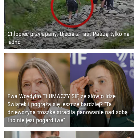
Chłopiec przyłapany. Ujęcia z Tatr. Patrzą tylko na
jedno
Ewa Woydyłło TŁUMACZY SIĘ ze słów o Idze
Świątek i pogrąża się jeszcze bardziej? "Ta
dziewczyna troszkę straciła panowanie nad sobą.
I to nie jest pogardliwe"