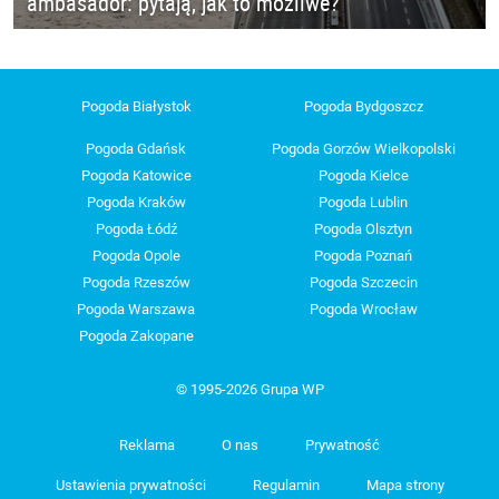
ambasador: pytają, jak to możliwe?
Pogoda Białystok
Pogoda Bydgoszcz
Pogoda Gdańsk
Pogoda Gorzów Wielkopolski
Pogoda Katowice
Pogoda Kielce
Pogoda Kraków
Pogoda Lublin
Pogoda Łódź
Pogoda Olsztyn
Pogoda Opole
Pogoda Poznań
Pogoda Rzeszów
Pogoda Szczecin
Pogoda Warszawa
Pogoda Wrocław
Pogoda Zakopane
© 1995-2026 Grupa WP
Reklama
O nas
Prywatność
Ustawienia prywatności
Regulamin
Mapa strony