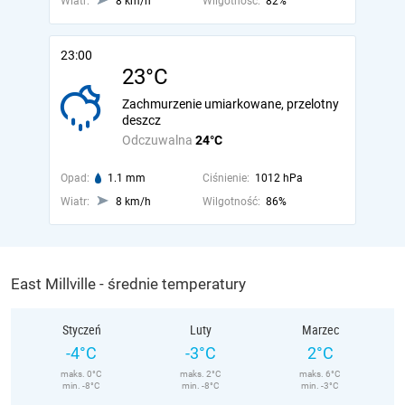
Wiatr:
8 km/h
Wilgotność:
82%
23:00
23°C
Zachmurzenie umiarkowane, przelotny
deszcz
Odczuwalna
24°C
Opad:
1.1 mm
Ciśnienie:
1012 hPa
Wiatr:
8 km/h
Wilgotność:
86%
East Millville - średnie temperatury
Styczeń
Luty
Marzec
-4°C
-3°C
2°C
maks. 0°C
maks. 2°C
maks. 6°C
min. -8°C
min. -8°C
min. -3°C