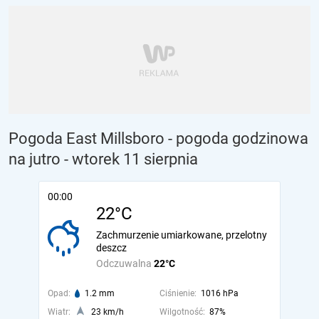
Pogoda East Millsboro - pogoda godzinowa
na jutro
- wtorek 11 sierpnia
00:00
22°C
Zachmurzenie umiarkowane, przelotny
deszcz
Odczuwalna
22°C
Opad:
1.2 mm
Ciśnienie:
1016 hPa
Wiatr:
23 km/h
Wilgotność:
87%