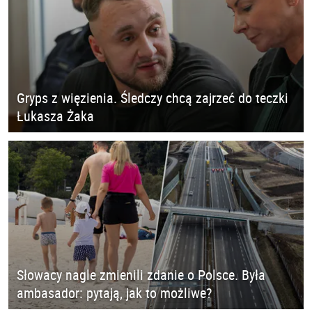
Gryps z więzienia. Śledczy chcą zajrzeć do teczki
Łukasza Żaka
Słowacy nagle zmienili zdanie o Polsce. Była
ambasador: pytają, jak to możliwe?