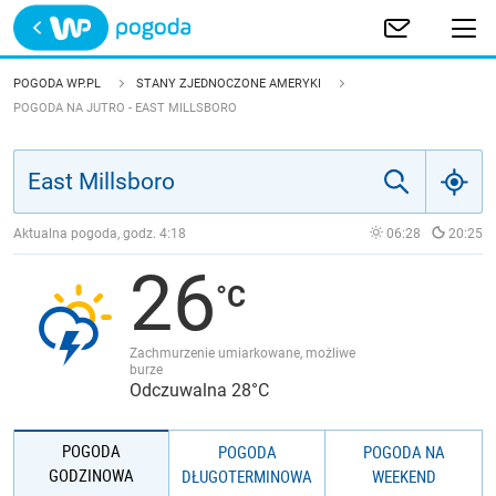
Trwa ładowanie
POLSKA
POGODA WP.PL
STANY ZJEDNOCZONE AMERYKI
POGODA NA JUTRO - EAST MILLSBORO
EUROPA
ŚWIAT
Aktualna pogoda, godz.
4:18
06:28
20:25
JAKOŚĆ POWIETRZA
26
Zachmurzenie umiarkowane, możliwe
burze
Odczuwalna 28°C
POGODA
POGODA
POGODA NA
GODZINOWA
DŁUGOTERMINOWA
WEEKEND