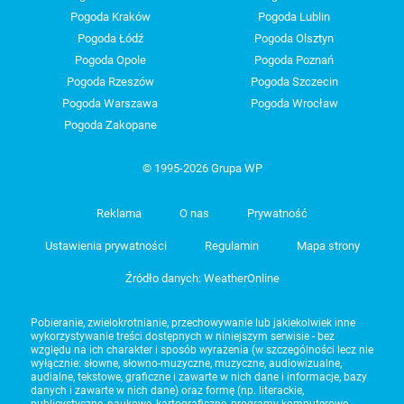
Pogoda Kraków
Pogoda Lublin
Pogoda Łódź
Pogoda Olsztyn
Pogoda Opole
Pogoda Poznań
Pogoda Rzeszów
Pogoda Szczecin
Pogoda Warszawa
Pogoda Wrocław
Pogoda Zakopane
© 1995-2026 Grupa WP
Reklama
O nas
Prywatność
Ustawienia prywatności
Regulamin
Mapa strony
Źródło danych: WeatherOnline
Pobieranie, zwielokrotnianie, przechowywanie lub jakiekolwiek inne
wykorzystywanie treści dostępnych w niniejszym serwisie - bez
względu na ich charakter i sposób wyrażenia (w szczególności lecz nie
wyłącznie: słowne, słowno-muzyczne, muzyczne, audiowizualne,
audialne, tekstowe, graficzne i zawarte w nich dane i informacje, bazy
danych i zawarte w nich dane) oraz formę (np. literackie,
publicystyczne, naukowe, kartograficzne, programy komputerowe,