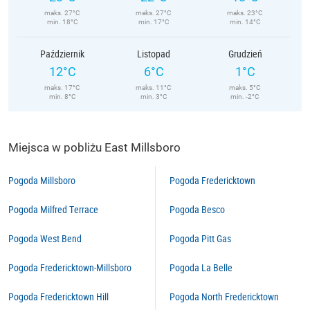
maks. 27°C
maks. 27°C
maks. 23°C
min. 18°C
min. 17°C
min. 14°C
Październik
Listopad
Grudzień
12°C
6°C
1°C
maks. 17°C
maks. 11°C
maks. 5°C
min. 8°C
min. 3°C
min. -2°C
Miejsca w pobliżu East Millsboro
Pogoda Millsboro
Pogoda Fredericktown
Pogoda Milfred Terrace
Pogoda Besco
Pogoda West Bend
Pogoda Pitt Gas
Pogoda Fredericktown-Millsboro
Pogoda La Belle
Pogoda Fredericktown Hill
Pogoda North Fredericktown