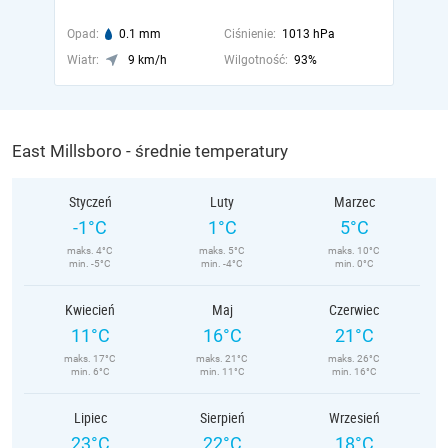
Opad:
0.1 mm
Ciśnienie:
1013 hPa
Wiatr:
9 km/h
Wilgotność:
93%
East Millsboro - średnie temperatury
Styczeń
Luty
Marzec
-1°C
1°C
5°C
maks. 4°C
maks. 5°C
maks. 10°C
min. -5°C
min. -4°C
min. 0°C
Kwiecień
Maj
Czerwiec
11°C
16°C
21°C
maks. 17°C
maks. 21°C
maks. 26°C
min. 6°C
min. 11°C
min. 16°C
Lipiec
Sierpień
Wrzesień
23°C
22°C
18°C