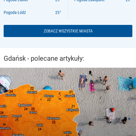
Pogoda Łódź
ZOBACZ WSZYSTKIE MIASTA
Gdańsk - polecane artykuły: