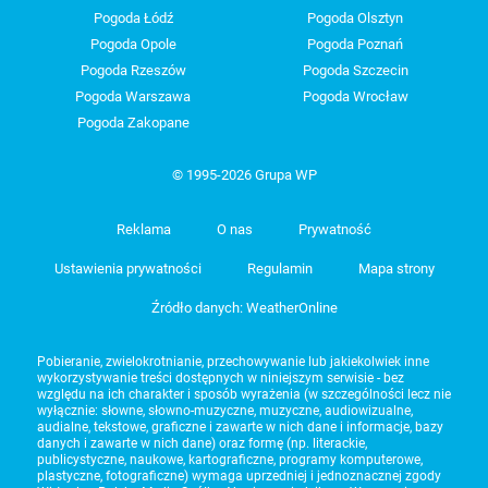
Pogoda Łódź
Pogoda Olsztyn
Pogoda Opole
Pogoda Poznań
Pogoda Rzeszów
Pogoda Szczecin
Pogoda Warszawa
Pogoda Wrocław
Pogoda Zakopane
© 1995-2026 Grupa WP
Reklama
O nas
Prywatność
Ustawienia prywatności
Regulamin
Mapa strony
Źródło danych: WeatherOnline
Pobieranie, zwielokrotnianie, przechowywanie lub jakiekolwiek inne
wykorzystywanie treści dostępnych w niniejszym serwisie - bez
względu na ich charakter i sposób wyrażenia (w szczególności lecz nie
wyłącznie: słowne, słowno-muzyczne, muzyczne, audiowizualne,
audialne, tekstowe, graficzne i zawarte w nich dane i informacje, bazy
danych i zawarte w nich dane) oraz formę (np. literackie,
publicystyczne, naukowe, kartograficzne, programy komputerowe,
plastyczne, fotograficzne) wymaga uprzedniej i jednoznacznej zgody