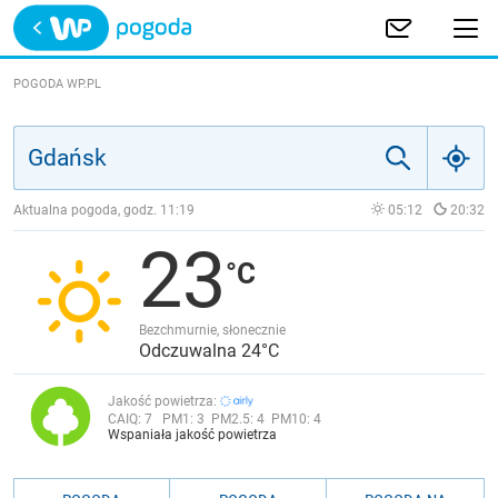
Trwa ładowanie
POLSKA
POGODA WP.PL
EUROPA
ŚWIAT
Aktualna pogoda, godz.
11:19
05:12
20:32
23
JAKOŚĆ POWIETRZA
Bezchmurnie, słonecznie
Odczuwalna 24°C
Jakość powietrza:
CAIQ:
7
PM1:
3
PM2.5:
4
PM10:
4
Wspaniała jakość powietrza