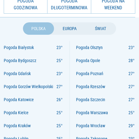
POGODA
POGODA
POGODA NA
GODZINOWA
DŁUGOTERMINOWA
WEEKEND
POLSKA
EUROPA
ŚWIAT
Pogoda Białystok
Pogoda Olsztyn
Pogoda Bydgoszcz
Pogoda Opole
Pogoda Gdańsk
Pogoda Poznań
Pogoda Gorzów Wielkopolski
Pogoda Rzeszów
Pogoda Katowice
Pogoda Szczecin
Pogoda Kielce
Pogoda Warszawa
Pogoda Kraków
Pogoda Wrocław
Pogoda Lublin
Pogoda Zakopane