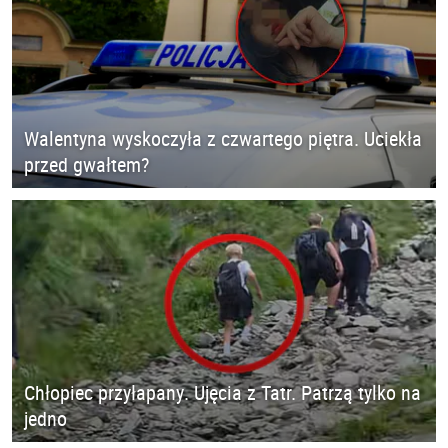
Walentyna wyskoczyła z czwartego piętra. Uciekła
przed gwałtem?
Chłopiec przyłapany. Ujęcia z Tatr. Patrzą tylko na
jedno