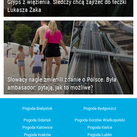
Gryps z więzienia. Śledczy chcą zajrzeć do teczki
Łukasza Żaka
Słowacy nagle zmienili zdanie o Polsce. Była
ambasador: pytają, jak to możliwe?
Pogoda Białystok
Pogoda Bydgoszcz
Pogoda Gdańsk
Pogoda Gorzów Wielkopolski
Pogoda Katowice
Pogoda Kielce
Pogoda Kraków
Pogoda Lublin