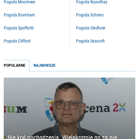
Pogoda Moortown
Pogoda Roundhay
Pogoda Bramham
Pogoda Scholes
Pogoda Spofforth
Pogoda Gledhow
Pogoda Clifford
Pogoda Seacroft
POPULARNE
NAJNOWSZE
Nie krył pochodzenia. Wielokrotnie go za nie