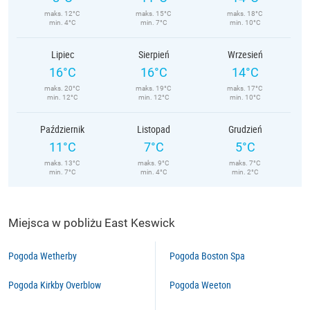
maks. 12°C
maks. 15°C
maks. 18°C
min. 4°C
min. 7°C
min. 10°C
Lipiec
Sierpień
Wrzesień
16°C
16°C
14°C
maks. 20°C
maks. 19°C
maks. 17°C
min. 12°C
min. 12°C
min. 10°C
Październik
Listopad
Grudzień
11°C
7°C
5°C
maks. 13°C
maks. 9°C
maks. 7°C
min. 7°C
min. 4°C
min. 2°C
Miejsca w pobliżu East Keswick
Pogoda Wetherby
Pogoda Boston Spa
Pogoda Kirkby Overblow
Pogoda Weeton