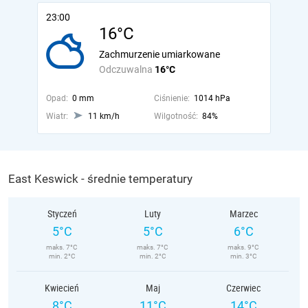
23:00
16°C
Zachmurzenie umiarkowane
Odczuwalna
16°C
Opad:
0 mm
Ciśnienie:
1014 hPa
Wiatr:
11 km/h
Wilgotność:
84%
East Keswick - średnie temperatury
Styczeń
Luty
Marzec
5°C
5°C
6°C
maks. 7°C
maks. 7°C
maks. 9°C
min. 2°C
min. 2°C
min. 3°C
Kwiecień
Maj
Czerwiec
8°C
11°C
14°C