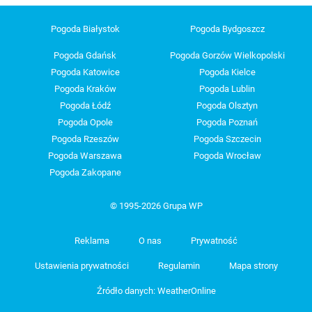
Pogoda Białystok
Pogoda Bydgoszcz
Pogoda Gdańsk
Pogoda Gorzów Wielkopolski
Pogoda Katowice
Pogoda Kielce
Pogoda Kraków
Pogoda Lublin
Pogoda Łódź
Pogoda Olsztyn
Pogoda Opole
Pogoda Poznań
Pogoda Rzeszów
Pogoda Szczecin
Pogoda Warszawa
Pogoda Wrocław
Pogoda Zakopane
© 1995-2026 Grupa WP
Reklama
O nas
Prywatność
Ustawienia prywatności
Regulamin
Mapa strony
Źródło danych: WeatherOnline