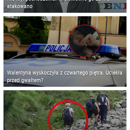
atakowano
Walentyna wyskoczyła z czwartego piętra. Uciekła
przed gwałtem?