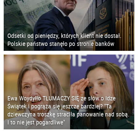
Odsetki od pieniędzy, których klient nie dostał.
Polskie państwo stanęło po stronie banków
Ewa Woydyłło TŁUMACZY SIĘ ze słów o Idze
Świątek i pogrąża się jeszcze bardziej? "Ta
dziewczyna troszkę straciła panowanie nad sobą.
I to nie jest pogardliwe"