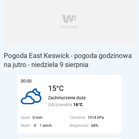
Pogoda East Keswick - pogoda godzinowa
na jutro
- niedziela 9 sierpnia
00:00
15°C
Zachmurzenie duże
Odczuwalna
16°C
Opad:
0 mm
Ciśnienie:
1014 hPa
Wiatr:
1 km/h
Wilgotność:
68%