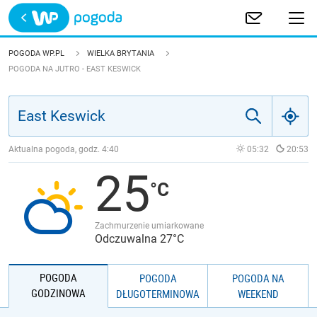
Trwa ładowanie
POLSKA
POGODA WP.PL
WIELKA BRYTANIA
POGODA NA JUTRO - EAST KESWICK
EUROPA
ŚWIAT
Aktualna pogoda, godz.
4:40
05:32
20:53
JAKOŚĆ POWIETRZA
25
Zachmurzenie umiarkowane
Odczuwalna 27°C
POGODA
POGODA
POGODA NA
GODZINOWA
DŁUGOTERMINOWA
WEEKEND