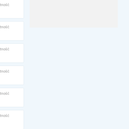
tność:
tność:
tność:
tność:
tność:
tność: