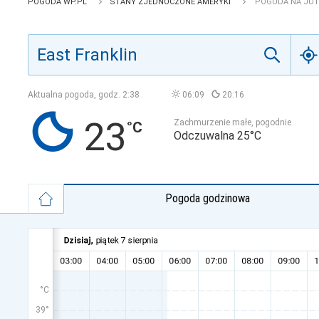
POGODA WP.PL
STANY ZJEDNOCZONE AMERYKI
POGODA NA JUTR
Aktualna pogoda, godz.
2:38
06:09
20:16
23
Zachmurzenie małe, pogodnie
Odczuwalna 25°C
Pogoda godzinowa
°C
39°