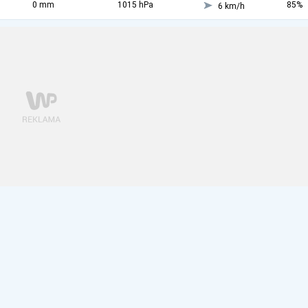
0 mm
1015 hPa
85%
6 km/h