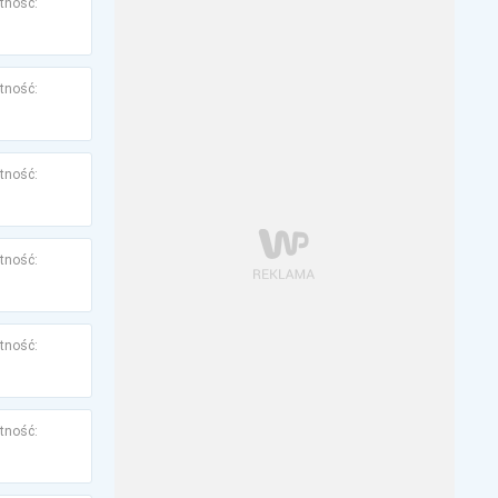
tność:
tność:
tność:
tność:
tność:
tność: