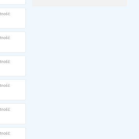
tność:
tność:
tność:
tność:
tność:
tność: