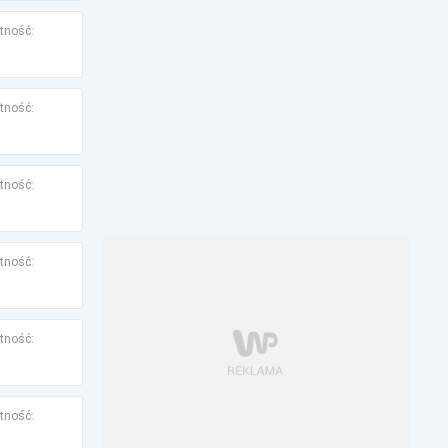
tność:
tność:
tność:
tność:
tność:
tność: