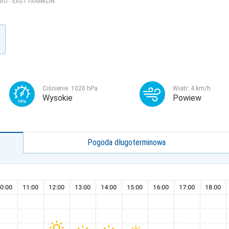
O - EAST FRANKLIN
Ciśnienie:
1020
hPa
Wiatr:
4
km/h
Wysokie
Powiew
Pogoda długoterminowa