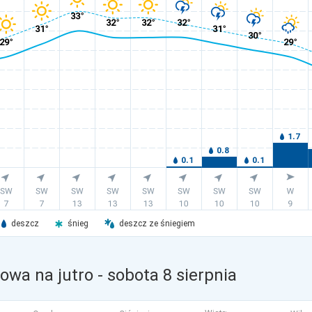
deszcz
śnieg
deszcz ze śniegiem
owa na jutro
- sobota 8 sierpnia