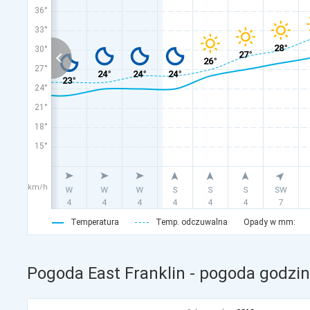
36°
33°
30°
27°
24°
21°
18°
15°
km/h
Temperatura
Temp. odczuwalna
Opady w mm:
Pogoda East Franklin - pogoda godzin