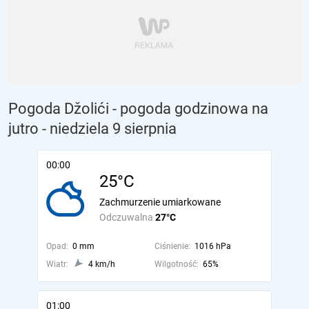
Pogoda Džolići - pogoda godzinowa na
jutro
- niedziela 9 sierpnia
00:00
25°C
Zachmurzenie umiarkowane
Odczuwalna
27°C
Opad:
0 mm
Ciśnienie:
1016 hPa
Wiatr:
4 km/h
Wilgotność:
65%
01:00