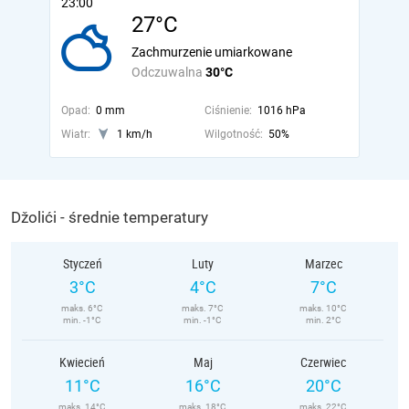
23:00
27°C
Zachmurzenie umiarkowane
Odczuwalna
30°C
Opad:
0 mm
Ciśnienie:
1016 hPa
Wiatr:
1 km/h
Wilgotność:
50%
Džolići - średnie temperatury
Styczeń
Luty
Marzec
3°C
4°C
7°C
maks. 6°C
maks. 7°C
maks. 10°C
min. -1°C
min. -1°C
min. 2°C
Kwiecień
Maj
Czerwiec
11°C
16°C
20°C
maks. 14°C
maks. 18°C
maks. 22°C