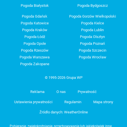
Pogoda Białystok
Pogoda Bydgoszcz
Pogoda Gdańsk
Pogoda Gorzów Wielkopolski
Pogoda Katowice
Pogoda Kielce
Pogoda Kraków
Pogoda Lublin
Pogoda Łódź
Pogoda Olsztyn
Pogoda Opole
Pogoda Poznań
Pogoda Rzeszów
Pogoda Szczecin
Pogoda Warszawa
Pogoda Wrocław
Pogoda Zakopane
© 1995-2026 Grupa WP
Reklama
O nas
Prywatność
Ustawienia prywatności
Regulamin
Mapa strony
Źródło danych: WeatherOnline
Pobieranie, zwielokrotnianie, przechowywanie lub jakiekolwiek inne