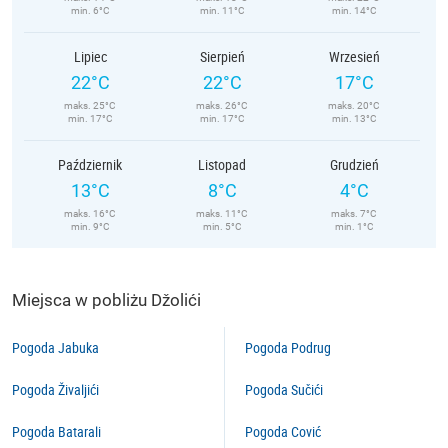
min. 6°C
min. 11°C
min. 14°C
Lipiec
Sierpień
Wrzesień
22°C
22°C
17°C
maks. 25°C
maks. 26°C
maks. 20°C
min. 17°C
min. 17°C
min. 13°C
Październik
Listopad
Grudzień
13°C
8°C
4°C
maks. 16°C
maks. 11°C
maks. 7°C
min. 9°C
min. 5°C
min. 1°C
Miejsca w pobliżu Džolići
Pogoda Jabuka
Pogoda Podrug
Pogoda Živaljići
Pogoda Sučići
Pogoda Batarali
Pogoda Cović