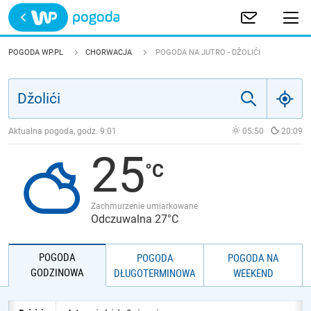
Trwa ładowanie
POLSKA
POGODA WP.PL
CHORWACJA
POGODA NA JUTRO - DŽOLIĆI
EUROPA
ŚWIAT
Aktualna pogoda, godz.
9:01
05:50
20:09
25
JAKOŚĆ POWIETRZA
Zachmurzenie umiarkowane
Odczuwalna 27°C
POGODA
POGODA
POGODA NA
GODZINOWA
DŁUGOTERMINOWA
WEEKEND