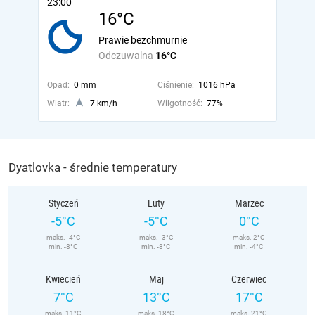
23:00
16°C
Prawie bezchmurnie
Odczuwalna
16°C
Opad:
0 mm
Ciśnienie:
1016 hPa
Wiatr:
7 km/h
Wilgotność:
77%
Dyatlovka - średnie temperatury
Styczeń
Luty
Marzec
-5°C
-5°C
0°C
maks. -4°C
maks. -3°C
maks. 2°C
min. -8°C
min. -8°C
min. -4°C
Kwiecień
Maj
Czerwiec
7°C
13°C
17°C
maks. 11°C
maks. 18°C
maks. 21°C