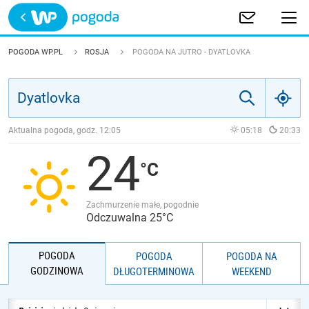
Trwa ładowanie
POLSKA
POGODA WP.PL
ROSJA
POGODA NA JUTRO - DYATLOVKA
EUROPA
ŚWIAT
Aktualna pogoda, godz.
12:05
05:18
20:33
24
JAKOŚĆ POWIETRZA
Zachmurzenie małe, pogodnie
Odczuwalna 25°C
POGODA
POGODA
POGODA NA
GODZINOWA
DŁUGOTERMINOWA
WEEKEND