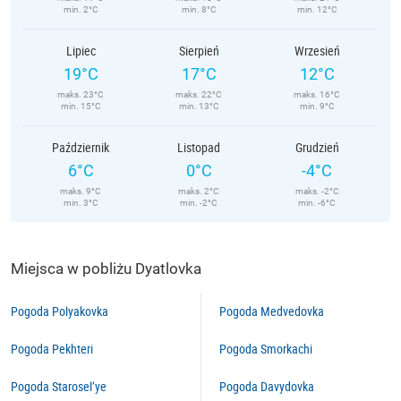
min. 2°C
min. 8°C
min. 12°C
Lipiec
Sierpień
Wrzesień
19°C
17°C
12°C
maks. 23°C
maks. 22°C
maks. 16°C
min. 15°C
min. 13°C
min. 9°C
Październik
Listopad
Grudzień
6°C
0°C
-4°C
maks. 9°C
maks. 2°C
maks. -2°C
min. 3°C
min. -2°C
min. -6°C
Miejsca w pobliżu Dyatlovka
Pogoda Polyakovka
Pogoda Medvedovka
Pogoda Pekhteri
Pogoda Smorkachi
Pogoda Starosel’ye
Pogoda Davydovka