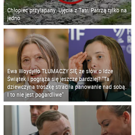
Chłopiec przyłapany. Ujęcia z Tatr. Patrzą tylko na
jedno
Ewa Woydyłło TŁUMACZY SIĘ ze słów o Idze
Świątek i pogrąża się jeszcze bardziej? "Ta
dziewczyna troszkę straciła panowanie nad sobą.
I to nie jest pogardliwe"