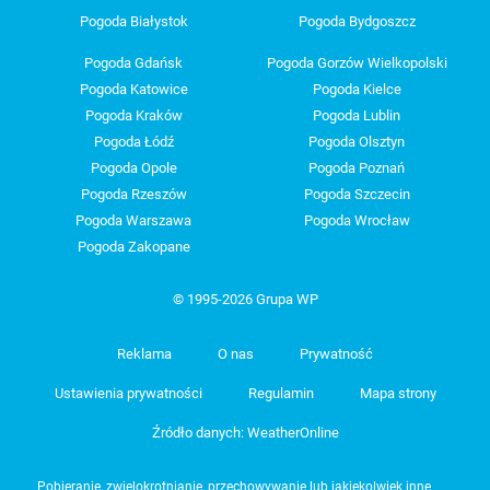
Pogoda Białystok
Pogoda Bydgoszcz
Pogoda Gdańsk
Pogoda Gorzów Wielkopolski
Pogoda Katowice
Pogoda Kielce
Pogoda Kraków
Pogoda Lublin
Pogoda Łódź
Pogoda Olsztyn
Pogoda Opole
Pogoda Poznań
Pogoda Rzeszów
Pogoda Szczecin
Pogoda Warszawa
Pogoda Wrocław
Pogoda Zakopane
© 1995-2026 Grupa WP
Reklama
O nas
Prywatność
Ustawienia prywatności
Regulamin
Mapa strony
Źródło danych: WeatherOnline
Pobieranie, zwielokrotnianie, przechowywanie lub jakiekolwiek inne