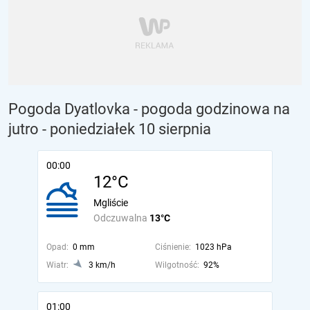
Pogoda Dyatlovka - pogoda godzinowa na
jutro
- poniedziałek 10 sierpnia
00:00
12°C
Mgliście
Odczuwalna
13°C
Opad:
0 mm
Ciśnienie:
1023 hPa
Wiatr:
3 km/h
Wilgotność:
92%
01:00