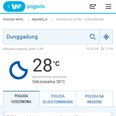
Trwa ładowanie
POLSKA
POGODA WP.PL
INDONEZJA
POGODA NA JUTRO - DUNGGADUNG
EUROPA
ŚWIAT
Aktualna pogoda, godz.
5:49
05:39
17:29
28
JAKOŚĆ POWIETRZA
Bezchmurnie, słonecznie
Odczuwalna 30°C
POGODA
POGODA
POGODA NA
GODZINOWA
DŁUGOTERMINOWA
WEEKEND