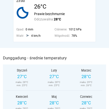
23:00
26°C
Prawie bezchmurnie
Odczuwalna
28°C
Opad:
0 mm
Ciśnienie:
1012 hPa
Wiatr:
4 km/h
Wilgotność:
78%
Dunggadung - średnie temperatury
Styczeń
Luty
Marzec
27°C
27°C
28°C
maks. 28°C
maks. 28°C
maks. 29°C
min. 25°C
min. 25°C
min. 26°C
Kwiecień
Maj
Czerwiec
28°C
28°C
28°C
maks. 29°C
maks. 29°C
maks. 29°C