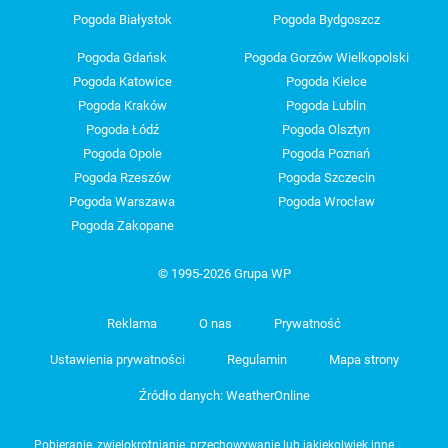
Pogoda Białystok
Pogoda Bydgoszcz
Pogoda Gdańsk
Pogoda Gorzów Wielkopolski
Pogoda Katowice
Pogoda Kielce
Pogoda Kraków
Pogoda Lublin
Pogoda Łódź
Pogoda Olsztyn
Pogoda Opole
Pogoda Poznań
Pogoda Rzeszów
Pogoda Szczecin
Pogoda Warszawa
Pogoda Wrocław
Pogoda Zakopane
© 1995-2026 Grupa WP
Reklama
O nas
Prywatność
Ustawienia prywatności
Regulamin
Mapa strony
Źródło danych: WeatherOnline
Pobieranie, zwielokrotnianie, przechowywanie lub jakiekolwiek inne