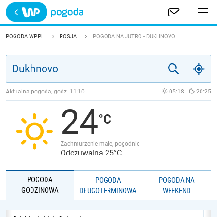
Trwa ładowanie
POLSKA
POGODA WP.PL
ROSJA
POGODA NA JUTRO - DUKHNOVO
EUROPA
ŚWIAT
Aktualna pogoda, godz.
11:10
05:18
20:25
24
JAKOŚĆ POWIETRZA
Zachmurzenie małe, pogodnie
Odczuwalna 25°C
POGODA
POGODA
POGODA NA
GODZINOWA
DŁUGOTERMINOWA
WEEKEND