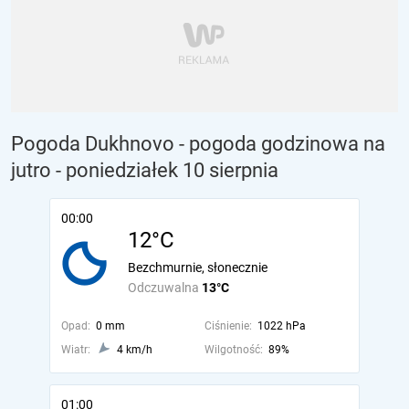
Pogoda Dukhnovo - pogoda godzinowa na
jutro
- poniedziałek 10 sierpnia
00:00
12°C
Bezchmurnie, słonecznie
Odczuwalna
13°C
Opad:
0 mm
Ciśnienie:
1022 hPa
Wiatr:
4 km/h
Wilgotność:
89%
01:00