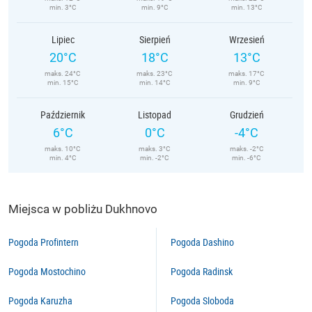
min. 3°C
min. 9°C
min. 13°C
Lipiec
Sierpień
Wrzesień
20°C
18°C
13°C
maks. 24°C
maks. 23°C
maks. 17°C
min. 15°C
min. 14°C
min. 9°C
Październik
Listopad
Grudzień
6°C
0°C
-4°C
maks. 10°C
maks. 3°C
maks. -2°C
min. 4°C
min. -2°C
min. -6°C
Miejsca w pobliżu Dukhnovo
Pogoda Profintern
Pogoda Dashino
Pogoda Mostochino
Pogoda Radinsk
Pogoda Karuzha
Pogoda Sloboda