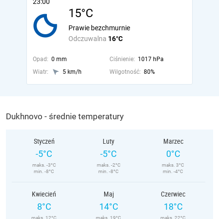
23:00
15°C
Prawie bezchmurnie
Odczuwalna
16°C
Opad:
0 mm
Ciśnienie:
1017 hPa
Wiatr:
5 km/h
Wilgotność:
80%
Dukhnovo - średnie temperatury
Styczeń
Luty
Marzec
-5°C
-5°C
0°C
maks. -3°C
maks. -2°C
maks. 3°C
min. -8°C
min. -8°C
min. -4°C
Kwiecień
Maj
Czerwiec
8°C
14°C
18°C
maks. 12°C
maks. 19°C
maks. 22°C