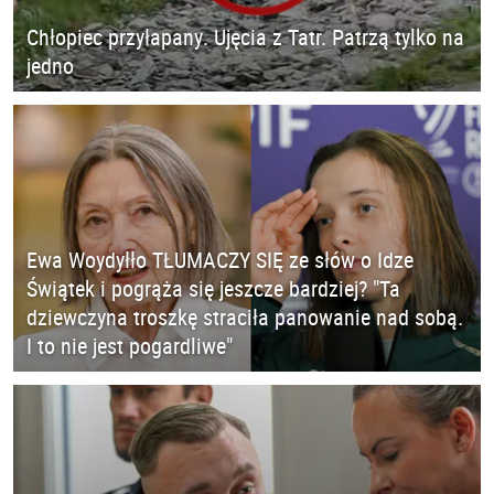
Chłopiec przyłapany. Ujęcia z Tatr. Patrzą tylko na
jedno
Ewa Woydyłło TŁUMACZY SIĘ ze słów o Idze
Świątek i pogrąża się jeszcze bardziej? "Ta
dziewczyna troszkę straciła panowanie nad sobą.
I to nie jest pogardliwe"