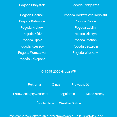
Pogoda Białystok
Pogoda Bydgoszcz
Pogoda Gdańsk
Pogoda Gorzów Wielkopolski
Pogoda Katowice
Pogoda Kielce
Pogoda Kraków
Pogoda Lublin
Pogoda Łódź
Pogoda Olsztyn
Pogoda Opole
Pogoda Poznań
Pogoda Rzeszów
Pogoda Szczecin
Pogoda Warszawa
Pogoda Wrocław
Pogoda Zakopane
© 1995-2026 Grupa WP
Reklama
O nas
Prywatność
Ustawienia prywatności
Regulamin
Mapa strony
Źródło danych: WeatherOnline
Pobieranie, zwielokrotnianie, przechowywanie lub jakiekolwiek inne