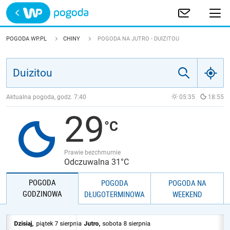
Trwa ładowanie
POLSKA
POGODA WP.PL
CHINY
POGODA NA JUTRO - DUIZITOU
EUROPA
ŚWIAT
Aktualna pogoda, godz.
7:40
05:35
18:55
29
JAKOŚĆ POWIETRZA
Prawie bezchmurnie
Odczuwalna 31°C
POGODA
POGODA
POGODA NA
GODZINOWA
DŁUGOTERMINOWA
WEEKEND