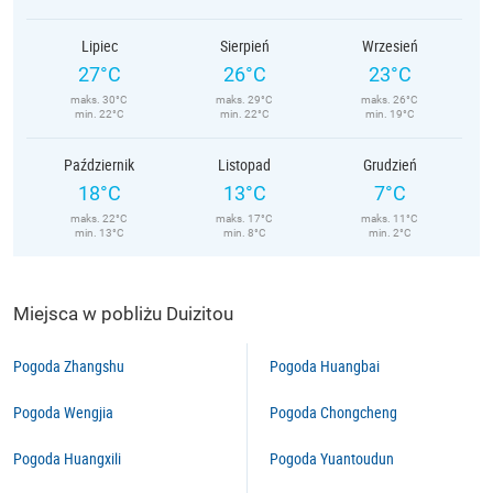
Lipiec
Sierpień
Wrzesień
27°C
26°C
23°C
maks. 30°C
maks. 29°C
maks. 26°C
min. 22°C
min. 22°C
min. 19°C
Październik
Listopad
Grudzień
18°C
13°C
7°C
maks. 22°C
maks. 17°C
maks. 11°C
min. 13°C
min. 8°C
min. 2°C
Miejsca w pobliżu Duizitou
Pogoda Zhangshu
Pogoda Huangbai
Pogoda Wengjia
Pogoda Chongcheng
Pogoda Huangxili
Pogoda Yuantoudun