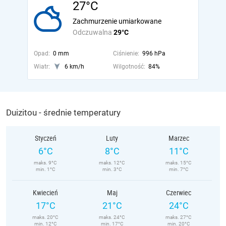
27°C
Zachmurzenie umiarkowane
Odczuwalna
29°C
Opad:
0 mm
Ciśnienie:
996 hPa
Wiatr:
6 km/h
Wilgotność:
84%
Duizitou - średnie temperatury
Styczeń
Luty
Marzec
6°C
8°C
11°C
maks. 9°C
maks. 12°C
maks. 15°C
min. 1°C
min. 3°C
min. 7°C
Kwiecień
Maj
Czerwiec
17°C
21°C
24°C
maks. 20°C
maks. 24°C
maks. 27°C
min. 12°C
min. 17°C
min. 20°C