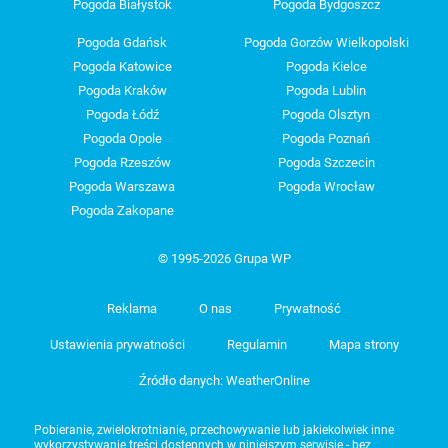
Pogoda Białystok
Pogoda Bydgoszcz
Pogoda Gdańsk
Pogoda Gorzów Wielkopolski
Pogoda Katowice
Pogoda Kielce
Pogoda Kraków
Pogoda Lublin
Pogoda Łódź
Pogoda Olsztyn
Pogoda Opole
Pogoda Poznań
Pogoda Rzeszów
Pogoda Szczecin
Pogoda Warszawa
Pogoda Wrocław
Pogoda Zakopane
© 1995-2026 Grupa WP
Reklama
O nas
Prywatność
Ustawienia prywatności
Regulamin
Mapa strony
Źródło danych: WeatherOnline
Pobieranie, zwielokrotnianie, przechowywanie lub jakiekolwiek inne
wykorzystywanie treści dostępnych w niniejszym serwisie - bez