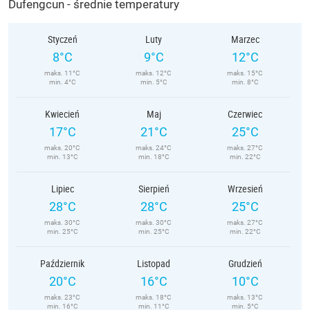
Dufengcun - średnie temperatury
Styczeń
Luty
Marzec
8°C
9°C
12°C
maks. 11°C
maks. 12°C
maks. 15°C
min. 4°C
min. 5°C
min. 8°C
Kwiecień
Maj
Czerwiec
17°C
21°C
25°C
maks. 20°C
maks. 24°C
maks. 27°C
min. 13°C
min. 18°C
min. 22°C
Lipiec
Sierpień
Wrzesień
28°C
28°C
25°C
maks. 30°C
maks. 30°C
maks. 27°C
min. 25°C
min. 25°C
min. 22°C
Październik
Listopad
Grudzień
20°C
16°C
10°C
maks. 23°C
maks. 18°C
maks. 13°C
min. 16°C
min. 11°C
min. 5°C