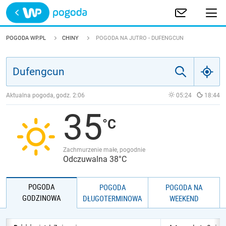
Trwa ładowanie
POLSKA
POGODA WP.PL
CHINY
POGODA NA JUTRO - DUFENGCUN
EUROPA
ŚWIAT
Aktualna pogoda, godz.
2:06
05:24
18:44
35
JAKOŚĆ POWIETRZA
Zachmurzenie małe, pogodnie
Odczuwalna 38°C
POGODA
POGODA
POGODA NA
GODZINOWA
DŁUGOTERMINOWA
WEEKEND