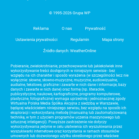
© 1995-2026 Grupa WP
Reklama
O nas
Prywatność
Ustawienia prywatności
Regulamin
Mapa strony
Źródło danych: WeatherOnline
Pobieranie, zwielokrotnianie, przechowywanie lub jakiekolwiek inne
wykorzystywanie treści dostępnych w niniejszym serwisie - bez
względu na ich charakter i sposób wyrażenia (w szczególności lecz nie
wyłącznie: słowne, słowno-muzyczne, muzyczne, audiowizualne,
audialne, tekstowe, graficzne i zawarte w nich dane i informacje, bazy
danych i zawarte w nich dane) oraz formę (np. literackie,
publicystyczne, naukowe, kartograficzne, programy komputerowe,
plastyczne, fotograficzne) wymaga uprzedniej i jednoznacznej zgody
Wirtualna Polska Media Spółka Akcyjna z siedzibą w Warszawie,
będącej właścicielem niniejszego serwisu, bez względu na sposób ich
eksploracji i wykorzystaną metodę (manualną lub zautomatyzowaną
technikę, w tym z użyciem programów uczenia maszynowego lub
sztucznej inteligencji). Powyższe zastrzeżenie nie dotyczy
wykorzystywania jedynie w celu ułatwienia ich wyszukiwania przez
wyszukiwarki internetowe oraz korzystania w ramach stosunków
umownych lub dozwolonego użytku określonego przez właściwe