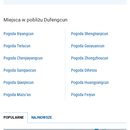
Miejsca w pobliżu Dufengcun
Pogoda Xiyangcun
Pogoda Shengtianjicun
Pogoda Tielucun
Pogoda Gaoyuancun
Pogoda Chenjiayangcun
Pogoda Zhongzhoucun
Pogoda Ganqiaocun
Pogoda Dihetou
Pogoda Qianjincun
Pogoda Huangyangcun
Pogoda Mazu’ao
Pogoda Feiyun
POPULARNE
NAJNOWSZE