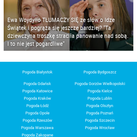
Ewa Woydyłło TŁUMACZY SIĘ ze słów o Idze
Świątek i pogrąża się jeszcze bardziej? "Ta
dziewczyna troszkę straciła panowanie nad sobą.
I to nie jest pogardliwe"
Pogoda Białystok
Pogoda Bydgoszcz
Pogoda Gdańsk
Pogoda Gorzów Wielkopolski
Pogoda Katowice
Pogoda Kielce
Pogoda Kraków
Pogoda Lublin
Pogoda Łódź
Pogoda Olsztyn
Pogoda Opole
Pogoda Poznań
Pogoda Rzeszów
Pogoda Szczecin
Pogoda Warszawa
Pogoda Wrocław
Pogoda Zakopane