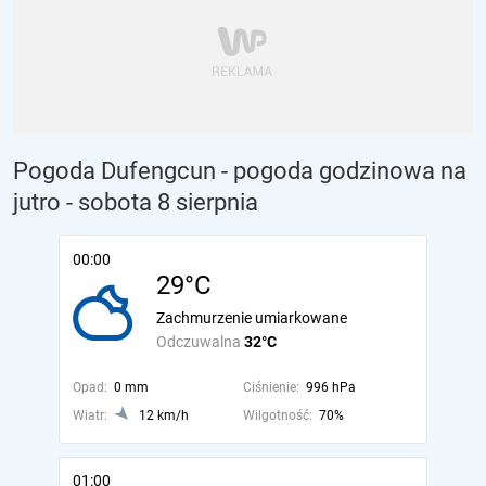
Pogoda Dufengcun - pogoda godzinowa na
jutro
- sobota 8 sierpnia
00:00
29°C
Zachmurzenie umiarkowane
Odczuwalna
32°C
Opad:
0 mm
Ciśnienie:
996 hPa
Wiatr:
12 km/h
Wilgotność:
70%
01:00