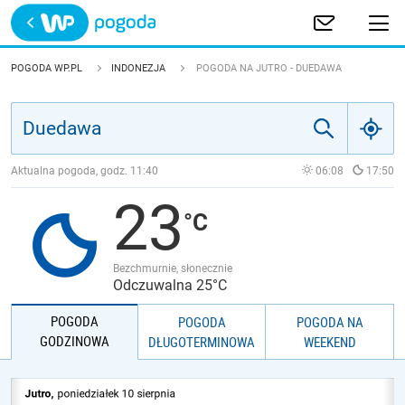
Trwa ładowanie
POLSKA
POGODA WP.PL
INDONEZJA
POGODA NA JUTRO - DUEDAWA
EUROPA
ŚWIAT
Aktualna pogoda, godz.
11:40
06:08
17:50
23
JAKOŚĆ POWIETRZA
Bezchmurnie, słonecznie
Odczuwalna 25°C
POGODA
POGODA
POGODA NA
GODZINOWA
DŁUGOTERMINOWA
WEEKEND