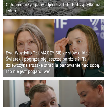
Chłopiec przyłapany. Ujęcia z Tatr. Patrzą tylko na
jedno
Ewa Woydyłło TŁUMACZY SIĘ ze słów o Idze
Świątek i pogrąża się jeszcze bardziej? "Ta
dziewczyna troszkę straciła panowanie nad sobą.
I to nie jest pogardliwe"