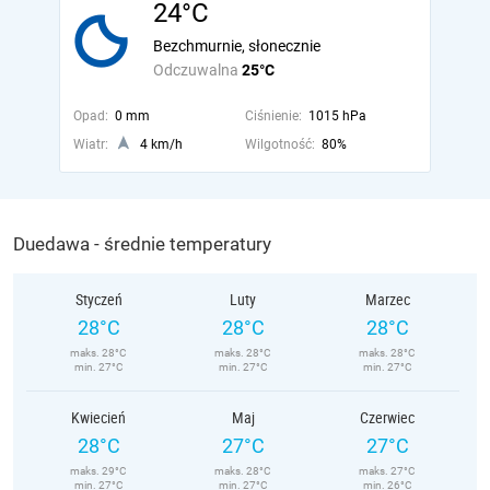
24°C
Bezchmurnie, słonecznie
Odczuwalna
25°C
Opad:
0 mm
Ciśnienie:
1015 hPa
Wiatr:
4 km/h
Wilgotność:
80%
Duedawa - średnie temperatury
Styczeń
Luty
Marzec
28°C
28°C
28°C
maks. 28°C
maks. 28°C
maks. 28°C
min. 27°C
min. 27°C
min. 27°C
Kwiecień
Maj
Czerwiec
28°C
27°C
27°C
maks. 29°C
maks. 28°C
maks. 27°C
min. 27°C
min. 27°C
min. 26°C