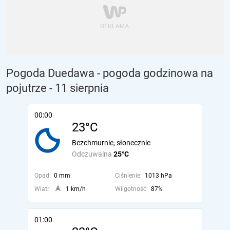
Pogoda Duedawa - pogoda godzinowa na
pojutrze
- 11 sierpnia
00:00
23°C
Bezchmurnie, słonecznie
Odczuwalna
25°C
Opad:
0 mm
Ciśnienie:
1013 hPa
Wiatr:
1 km/h
Wilgotność:
87%
01:00