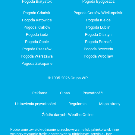
Pogoda Białystok
Pogoda Bydgoszcz
Pogoda Gdańsk
Pogoda Gorzów Wielkopolski
Pogoda Katowice
Pogoda Kielce
Pogoda Kraków
Pogoda Lublin
Pogoda Łódź
Pogoda Olsztyn
Pogoda Opole
Pogoda Poznań
Pogoda Rzeszów
Pogoda Szczecin
Pogoda Warszawa
Pogoda Wrocław
Pogoda Zakopane
© 1995-2026 Grupa WP
Reklama
O nas
Prywatność
Ustawienia prywatności
Regulamin
Mapa strony
Źródło danych: WeatherOnline
Pobieranie, zwielokrotnianie, przechowywanie lub jakiekolwiek inne
wykorzystywanie treści dostępnych w niniejszym serwisie - bez