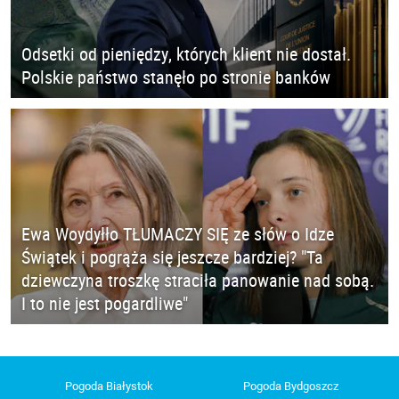
Odsetki od pieniędzy, których klient nie dostał.
Polskie państwo stanęło po stronie banków
Ewa Woydyłło TŁUMACZY SIĘ ze słów o Idze
Świątek i pogrąża się jeszcze bardziej? "Ta
dziewczyna troszkę straciła panowanie nad sobą.
I to nie jest pogardliwe"
Pogoda Białystok
Pogoda Bydgoszcz