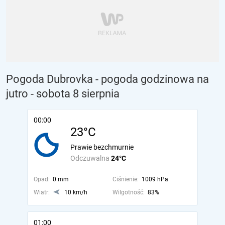
Pogoda Dubrovka - pogoda godzinowa na
jutro
- sobota 8 sierpnia
00:00
23°C
Prawie bezchmurnie
Odczuwalna
24°C
Opad:
0 mm
Ciśnienie:
1009 hPa
Wiatr:
10 km/h
Wilgotność:
83%
01:00