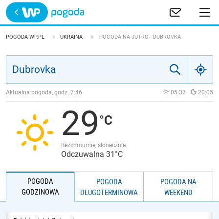
Trwa ładowanie
POLSKA
POGODA WP.PL
UKRAINA
POGODA NA JUTRO - DUBROVKA
EUROPA
ŚWIAT
Aktualna pogoda, godz.
7:46
05:37
20:05
29
JAKOŚĆ POWIETRZA
Bezchmurnie, słonecznie
Odczuwalna 31°C
POGODA
POGODA
POGODA NA
GODZINOWA
DŁUGOTERMINOWA
WEEKEND