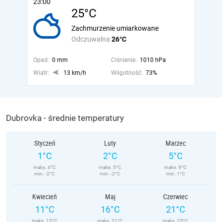
23:00
25°C
Zachmurzenie umiarkowane
Odczuwalna
26°C
Opad:
0 mm
Ciśnienie:
1010 hPa
Wiatr:
13 km/h
Wilgotność:
73%
Dubrovka - średnie temperatury
Styczeń
Luty
Marzec
1°C
2°C
5°C
maks. 4°C
maks. 5°C
maks. 9°C
min. -2°C
min. -2°C
min. 1°C
Kwiecień
Maj
Czerwiec
11°C
16°C
21°C
maks. 15°C
maks. 21°C
maks. 25°C