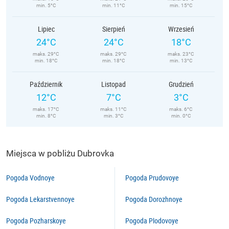
min. 5°C
min. 11°C
min. 15°C
Lipiec
Sierpień
Wrzesień
24°C
24°C
18°C
maks. 29°C
maks. 29°C
maks. 23°C
min. 18°C
min. 18°C
min. 13°C
Październik
Listopad
Grudzień
12°C
7°C
3°C
maks. 17°C
maks. 11°C
maks. 6°C
min. 8°C
min. 3°C
min. 0°C
Miejsca w pobliżu Dubrovka
Pogoda Vodnoye
Pogoda Prudovoye
Pogoda Lekarstvennoye
Pogoda Dorozhnoye
Pogoda Pozharskoye
Pogoda Plodovoye