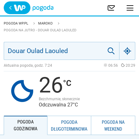
Trwa ładowanie
POLSKA
POGODA WP.PL
MAROKO
POGODA NA JUTRO - DOUAR OULAD LAOULED
EUROPA
ŚWIAT
Aktualna pogoda, godz.
7:24
06:56
20:29
JAKOŚĆ POWIETRZA
26
Bezchmurnie, słonecznie
Odczuwalna 27°C
POGODA
POGODA
POGODA NA
GODZINOWA
DŁUGOTERMINOWA
WEEKEND