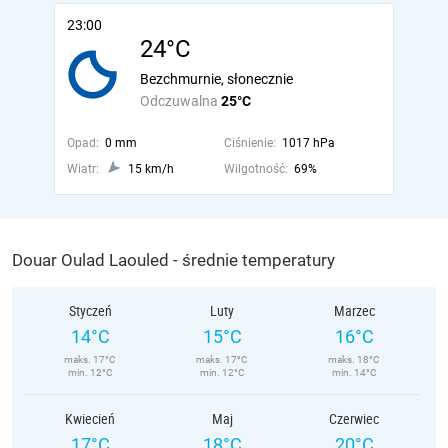
23:00
24°C
Bezchmurnie, słonecznie
Odczuwalna
25°C
Opad:
0 mm
Ciśnienie:
1017 hPa
Wiatr:
15 km/h
Wilgotność:
69%
Douar Oulad Laouled - średnie temperatury
Styczeń
Luty
Marzec
14°C
15°C
16°C
maks. 17°C
maks. 17°C
maks. 18°C
min. 12°C
min. 12°C
min. 14°C
Kwiecień
Maj
Czerwiec
17°C
18°C
20°C