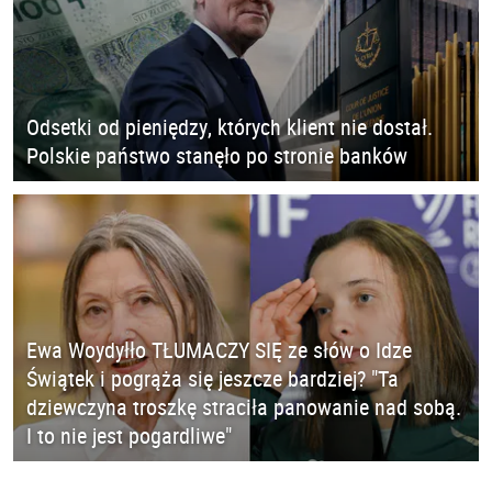
Odsetki od pieniędzy, których klient nie dostał.
Polskie państwo stanęło po stronie banków
Ewa Woydyłło TŁUMACZY SIĘ ze słów o Idze
Świątek i pogrąża się jeszcze bardziej? "Ta
dziewczyna troszkę straciła panowanie nad sobą.
I to nie jest pogardliwe"