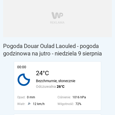
Pogoda Douar Oulad Laouled - pogoda
godzinowa na jutro
- niedziela 9 sierpnia
00:00
24°C
Bezchmurnie, słonecznie
Odczuwalna
26°C
Opad:
0 mm
Ciśnienie:
1016 hPa
Wiatr:
12 km/h
Wilgotność:
72%