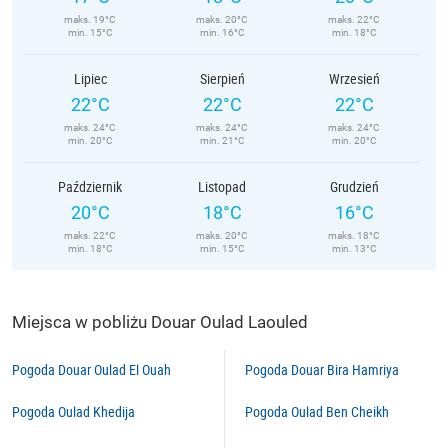
maks. 19°C
maks. 20°C
maks. 22°C
min. 15°C
min. 16°C
min. 18°C
Lipiec
Sierpień
Wrzesień
22°C
22°C
22°C
maks. 24°C
maks. 24°C
maks. 24°C
min. 20°C
min. 21°C
min. 20°C
Październik
Listopad
Grudzień
20°C
18°C
16°C
maks. 22°C
maks. 20°C
maks. 18°C
min. 18°C
min. 15°C
min. 13°C
Miejsca w pobliżu Douar Oulad Laouled
Pogoda Douar Oulad El Ouah
Pogoda Douar Bira Hamriya
Pogoda Oulad Khedija
Pogoda Oulad Ben Cheikh