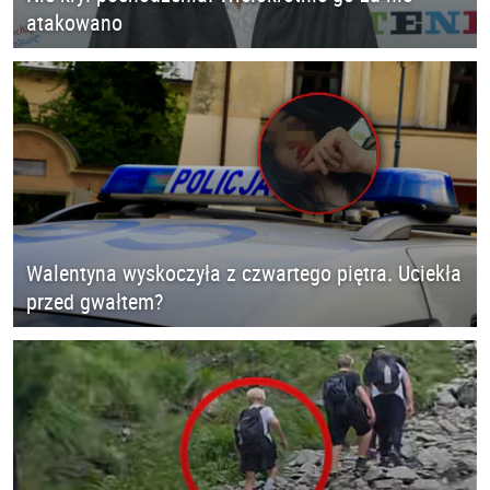
atakowano
Walentyna wyskoczyła z czwartego piętra. Uciekła
przed gwałtem?