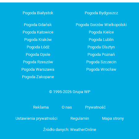
Pogoda Białystok
Pogoda Bydgoszcz
Pogoda Gdańsk
Pogoda Gorzów Wielkopolski
Pogoda Katowice
Pogoda Kielce
Pogoda Kraków
Pogoda Lublin
Pogoda Łódź
Pogoda Olsztyn
Pogoda Opole
Pogoda Poznań
Pogoda Rzeszów
Pogoda Szczecin
Pogoda Warszawa
Pogoda Wrocław
Pogoda Zakopane
© 1995-2026 Grupa WP
Reklama
O nas
Prywatność
Ustawienia prywatności
Regulamin
Mapa strony
Źródło danych: WeatherOnline