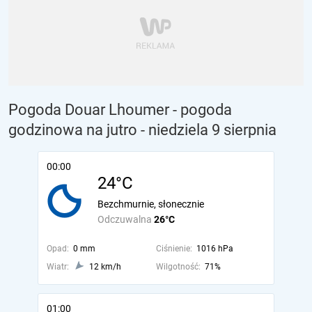
Pogoda Douar Lhoumer - pogoda
godzinowa na jutro
- niedziela 9 sierpnia
00:00
24°C
Bezchmurnie, słonecznie
Odczuwalna
26°C
Opad:
0 mm
Ciśnienie:
1016 hPa
Wiatr:
12 km/h
Wilgotność:
71%
01:00