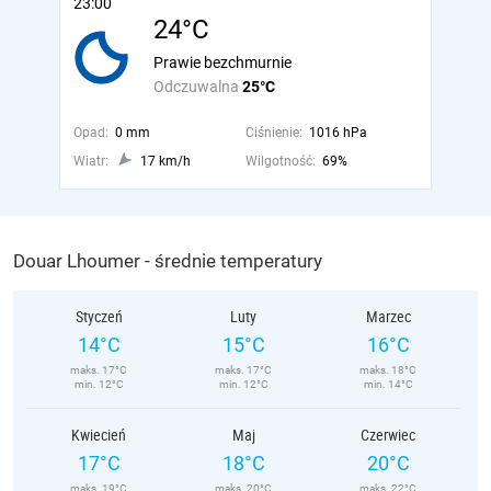
23:00
24°C
Prawie bezchmurnie
Odczuwalna
25°C
Opad:
0 mm
Ciśnienie:
1016 hPa
Wiatr:
17 km/h
Wilgotność:
69%
Douar Lhoumer - średnie temperatury
Styczeń
Luty
Marzec
14°C
15°C
16°C
maks. 17°C
maks. 17°C
maks. 18°C
min. 12°C
min. 12°C
min. 14°C
Kwiecień
Maj
Czerwiec
17°C
18°C
20°C
maks. 19°C
maks. 20°C
maks. 22°C