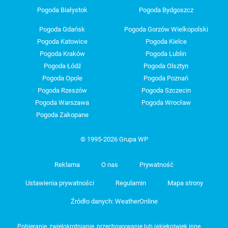
Pogoda Białystok
Pogoda Bydgoszcz
Pogoda Gdańsk
Pogoda Gorzów Wielkopolski
Pogoda Katowice
Pogoda Kielce
Pogoda Kraków
Pogoda Lublin
Pogoda Łódź
Pogoda Olsztyn
Pogoda Opole
Pogoda Poznań
Pogoda Rzeszów
Pogoda Szczecin
Pogoda Warszawa
Pogoda Wrocław
Pogoda Zakopane
© 1995-2026 Grupa WP
Reklama
O nas
Prywatność
Ustawienia prywatności
Regulamin
Mapa strony
Źródło danych: WeatherOnline
Pobieranie, zwielokrotnianie, przechowywanie lub jakiekolwiek inne