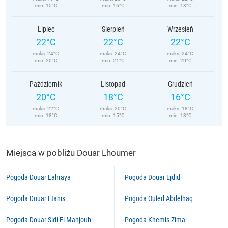
min. 15°C
min. 16°C
min. 18°C
Lipiec
Sierpień
Wrzesień
22°C
22°C
22°C
maks. 24°C
maks. 24°C
maks. 24°C
min. 20°C
min. 21°C
min. 20°C
Październik
Listopad
Grudzień
20°C
18°C
16°C
maks. 22°C
maks. 20°C
maks. 18°C
min. 18°C
min. 15°C
min. 13°C
Miejsca w pobliżu Douar Lhoumer
Pogoda Douar Lahraya
Pogoda Douar Ejdid
Pogoda Douar Ftanis
Pogoda Ouled Abdelhaq
Pogoda Douar Sidi El Mahjoub
Pogoda Khemis Zima