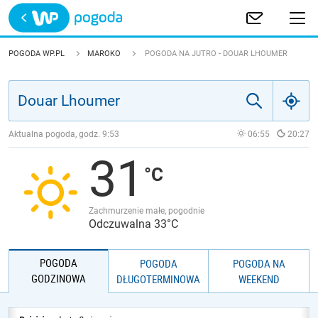
Trwa ładowanie
POLSKA
POGODA WP.PL
MAROKO
POGODA NA JUTRO - DOUAR LHOUMER
EUROPA
ŚWIAT
Aktualna pogoda, godz.
9:53
06:55
20:27
31
JAKOŚĆ POWIETRZA
Zachmurzenie małe, pogodnie
Odczuwalna 33°C
POGODA
POGODA
POGODA NA
GODZINOWA
DŁUGOTERMINOWA
WEEKEND