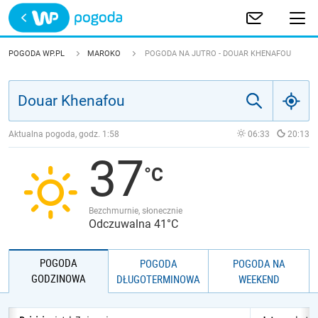
Trwa ładowanie
POLSKA
POGODA WP.PL
MAROKO
POGODA NA JUTRO - DOUAR KHENAFOU
EUROPA
ŚWIAT
Aktualna pogoda, godz.
1:58
06:33
20:13
37
JAKOŚĆ POWIETRZA
Bezchmurnie, słonecznie
Odczuwalna 41°C
POGODA
POGODA
POGODA NA
GODZINOWA
DŁUGOTERMINOWA
WEEKEND