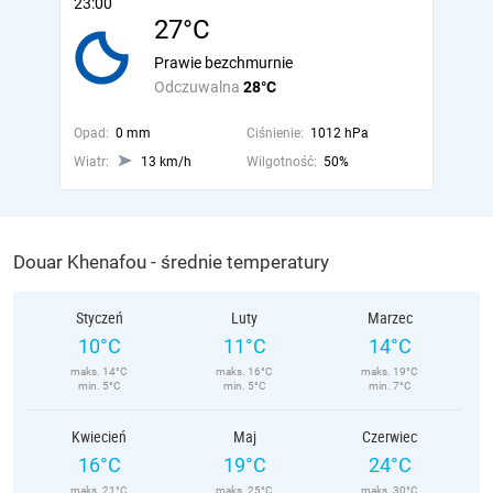
23:00
27°C
Prawie bezchmurnie
Odczuwalna
28°C
Opad:
0 mm
Ciśnienie:
1012 hPa
Wiatr:
13 km/h
Wilgotność:
50%
Douar Khenafou - średnie temperatury
Styczeń
Luty
Marzec
10°C
11°C
14°C
maks. 14°C
maks. 16°C
maks. 19°C
min. 5°C
min. 5°C
min. 7°C
Kwiecień
Maj
Czerwiec
16°C
19°C
24°C
maks. 21°C
maks. 25°C
maks. 30°C