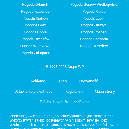
Pogoda Gdańsk
Pogoda Gorzów Wielkopolski
Pogoda Katowice
Pogoda Kielce
Pogoda Kraków
Pogoda Lublin
Pogoda Łódź
Pogoda Olsztyn
Pogoda Opole
Pogoda Poznań
Pogoda Rzeszów
Pogoda Szczecin
Pogoda Warszawa
Pogoda Wrocław
Pogoda Zakopane
© 1995-2026 Grupa WP
Reklama
O nas
Prywatność
Ustawienia prywatności
Regulamin
Mapa strony
Źródło danych: WeatherOnline
Pobieranie, zwielokrotnianie, przechowywanie lub jakiekolwiek inne
wykorzystywanie treści dostępnych w niniejszym serwisie - bez
względu na ich charakter i sposób wyrażenia (w szczególności lecz nie
wyłącznie: słowne, słowno-muzyczne, muzyczne, audiowizualne,