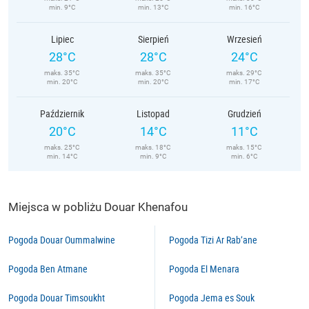
min. 9°C
min. 13°C
min. 16°C
Lipiec
Sierpień
Wrzesień
28°C
28°C
24°C
maks. 35°C
maks. 35°C
maks. 29°C
min. 20°C
min. 20°C
min. 17°C
Październik
Listopad
Grudzień
20°C
14°C
11°C
maks. 25°C
maks. 18°C
maks. 15°C
min. 14°C
min. 9°C
min. 6°C
Miejsca w pobliżu Douar Khenafou
Pogoda Douar Oummalwine
Pogoda Tizi Ar Rab’ane
Pogoda Ben Atmane
Pogoda El Menara
Pogoda Douar Timsoukht
Pogoda Jema es Souk