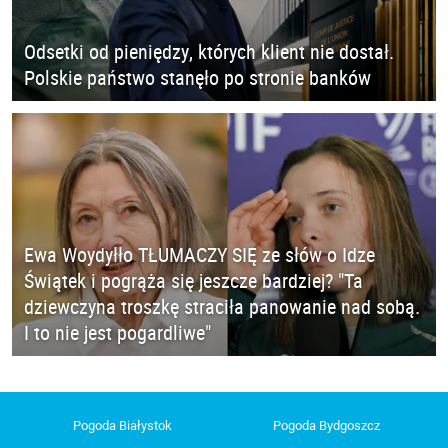
Odsetki od pieniędzy, których klient nie dostał.
Polskie państwo stanęło po stronie banków
Ewa Woydyłło TŁUMACZY SIĘ ze słów o Idze
Świątek i pogrąża się jeszcze bardziej? "Ta
dziewczyna troszkę straciła panowanie nad sobą.
I to nie jest pogardliwe"
Pogoda Białystok
Pogoda Bydgoszcz