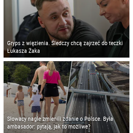
Gryps z więzienia. Śledczy chcą zajrzeć do teczki
Łukasza Żaka
Słowacy nagle zmienili zdanie o Polsce. Była
ambasador: pytają, jak to możliwe?