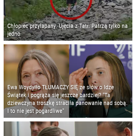
Chłopiec przyłapany. Ujęcia z Tatr. Patrzą tylko na
jedno
Ewa Woydyłło TŁUMACZY SIĘ ze słów o Idze
Świątek i pogrąża się jeszcze bardziej? "Ta
dziewczyna troszkę straciła panowanie nad sobą.
I to nie jest pogardliwe"