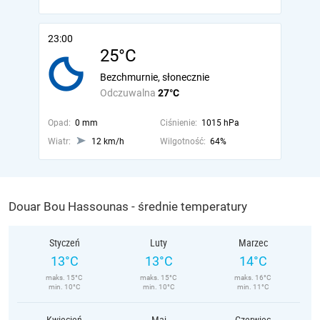
23:00
25°C
Bezchmurnie, słonecznie
Odczuwalna
27°C
Opad:
0 mm
Ciśnienie:
1015 hPa
Wiatr:
12 km/h
Wilgotność:
64%
Douar Bou Hassounas - średnie temperatury
Styczeń
Luty
Marzec
13°C
13°C
14°C
maks. 15°C
maks. 15°C
maks. 16°C
min. 10°C
min. 10°C
min. 11°C
Kwiecień
Maj
Czerwiec