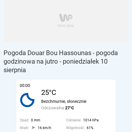
Pogoda Douar Bou Hassounas - pogoda
godzinowa na jutro
- poniedziałek 10
sierpnia
00:00
25°C
Bezchmurnie, słonecznie
Odczuwalna
27°C
Opad:
0 mm
Ciśnienie:
1014 hPa
Wiatr:
16 km/h
Wilgotność:
61%