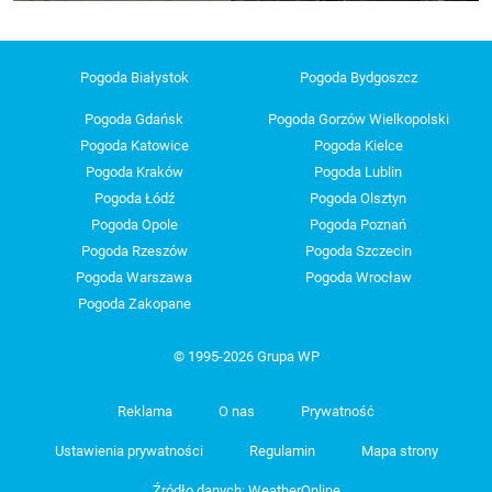
Pogoda Białystok
Pogoda Bydgoszcz
Pogoda Gdańsk
Pogoda Gorzów Wielkopolski
Pogoda Katowice
Pogoda Kielce
Pogoda Kraków
Pogoda Lublin
Pogoda Łódź
Pogoda Olsztyn
Pogoda Opole
Pogoda Poznań
Pogoda Rzeszów
Pogoda Szczecin
Pogoda Warszawa
Pogoda Wrocław
Pogoda Zakopane
© 1995-2026 Grupa WP
Reklama
O nas
Prywatność
Ustawienia prywatności
Regulamin
Mapa strony
Źródło danych: WeatherOnline