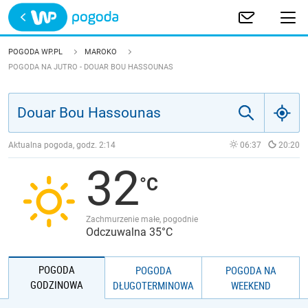
Trwa ładowanie
POLSKA
POGODA WP.PL
MAROKO
POGODA NA JUTRO - DOUAR BOU HASSOUNAS
EUROPA
ŚWIAT
Aktualna pogoda, godz.
2:14
06:37
20:20
JAKOŚĆ POWIETRZA
32
Zachmurzenie małe, pogodnie
Odczuwalna 35°C
POGODA
POGODA
POGODA NA
GODZINOWA
DŁUGOTERMINOWA
WEEKEND