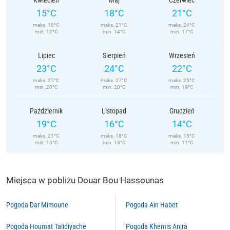
15°C
18°C
21°C
maks. 18°C
maks. 21°C
maks. 24°C
min. 12°C
min. 14°C
min. 17°C
Lipiec
Sierpień
Wrzesień
23°C
24°C
22°C
maks. 27°C
maks. 27°C
maks. 25°C
min. 20°C
min. 20°C
min. 19°C
Październik
Listopad
Grudzień
19°C
16°C
14°C
maks. 21°C
maks. 18°C
maks. 15°C
min. 16°C
min. 13°C
min. 11°C
Miejsca w pobliżu Douar Bou Hassounas
Pogoda Dar Mimoune
Pogoda Ain Habet
Pogoda Houmat Talidiyache
Pogoda Khemis Anjra