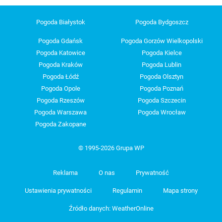
Pogoda Białystok
Pogoda Bydgoszcz
Pogoda Gdańsk
Pogoda Gorzów Wielkopolski
Pogoda Katowice
Pogoda Kielce
Pogoda Kraków
Pogoda Lublin
Pogoda Łódź
Pogoda Olsztyn
Pogoda Opole
Pogoda Poznań
Pogoda Rzeszów
Pogoda Szczecin
Pogoda Warszawa
Pogoda Wrocław
Pogoda Zakopane
© 1995-2026 Grupa WP
Reklama
O nas
Prywatność
Ustawienia prywatności
Regulamin
Mapa strony
Źródło danych: WeatherOnline