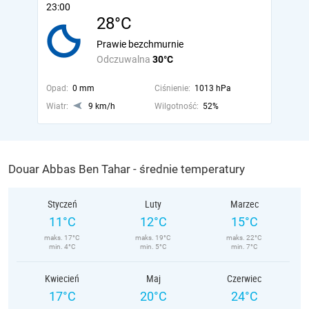
23:00
28°C
Prawie bezchmurnie
Odczuwalna
30°C
Opad:
0 mm
Ciśnienie:
1013 hPa
Wiatr:
9 km/h
Wilgotność:
52%
Douar Abbas Ben Tahar - średnie temperatury
Styczeń
Luty
Marzec
11°C
12°C
15°C
maks. 17°C
maks. 19°C
maks. 22°C
min. 4°C
min. 5°C
min. 7°C
Kwiecień
Maj
Czerwiec
17°C
20°C
24°C