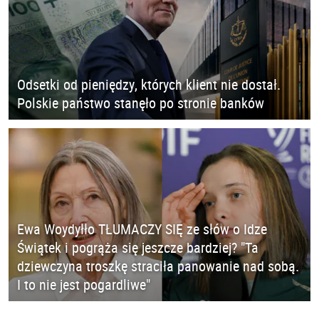
Odsetki od pieniędzy, których klient nie dostał.
Polskie państwo stanęło po stronie banków
Ewa Woydyłło TŁUMACZY SIĘ ze słów o Idze
Świątek i pogrąża się jeszcze bardziej? "Ta
dziewczyna troszkę straciła panowanie nad sobą.
I to nie jest pogardliwe"