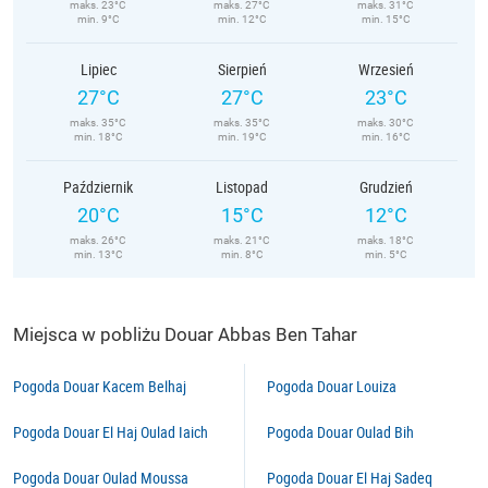
maks. 23°C
maks. 27°C
maks. 31°C
min. 9°C
min. 12°C
min. 15°C
Lipiec
Sierpień
Wrzesień
27°C
27°C
23°C
maks. 35°C
maks. 35°C
maks. 30°C
min. 18°C
min. 19°C
min. 16°C
Październik
Listopad
Grudzień
20°C
15°C
12°C
maks. 26°C
maks. 21°C
maks. 18°C
min. 13°C
min. 8°C
min. 5°C
Miejsca w pobliżu Douar Abbas Ben Tahar
Pogoda Douar Kacem Belhaj
Pogoda Douar Louiza
Pogoda Douar El Haj Oulad Iaich
Pogoda Douar Oulad Bih
Pogoda Douar Oulad Moussa
Pogoda Douar El Haj Sadeq