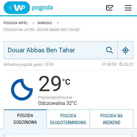
Trwa ładowanie
POLSKA
POGODA WP.PL
MAROKO
POGODA NA JUTRO - DOUAR ABBAS BEN TAHAR
EUROPA
ŚWIAT
Aktualna pogoda, godz.
10:55
06:53
20:27
JAKOŚĆ POWIETRZA
29
Prawie bezchmurnie
Odczuwalna 32°C
POGODA
POGODA
POGODA NA
GODZINOWA
DŁUGOTERMINOWA
WEEKEND