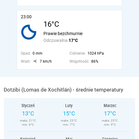
23:00
16°C
Prawie bezchmurnie
Odczuwalna
17°C
Opad:
0 mm
Ciśnienie:
1024 hPa
Wiatr:
7 km/h
Wilgotność:
86%
Dotzibi (Lomas de Xochitlán) - średnie temperatury
Styczeń
Luty
Marzec
13°C
15°C
17°C
maks. 21°C
maks. 23°C
maks. 25°C
min. 6°C
min. 7°C
min. 9°C
Kwiecień
Maj
Czerwiec