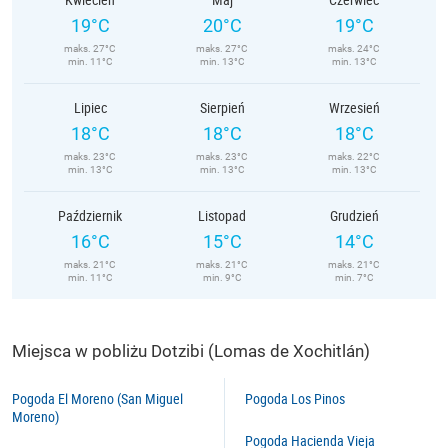
19°C
20°C
19°C
maks. 27°C
maks. 27°C
maks. 24°C
min. 11°C
min. 13°C
min. 13°C
Lipiec
Sierpień
Wrzesień
18°C
18°C
18°C
maks. 23°C
maks. 23°C
maks. 22°C
min. 13°C
min. 13°C
min. 13°C
Październik
Listopad
Grudzień
16°C
15°C
14°C
maks. 21°C
maks. 21°C
maks. 21°C
min. 11°C
min. 9°C
min. 7°C
Miejsca w pobliżu Dotzibi (Lomas de Xochitlán)
Pogoda El Moreno (San Miguel
Pogoda Los Pinos
Moreno)
Pogoda Hacienda Vieja