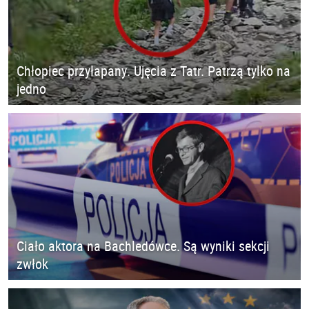
Chłopiec przyłapany. Ujęcia z Tatr. Patrzą tylko na
jedno
Ciało aktora na Bachledówce. Są wyniki sekcji
zwłok