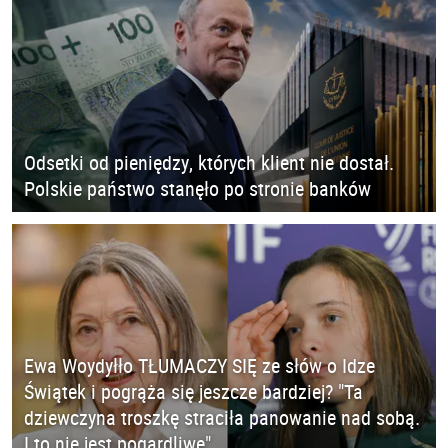
Odsetki od pieniędzy, których klient nie dostał.
Polskie państwo stanęło po stronie banków
Ewa Woydyłło TŁUMACZY SIĘ ze słów o Idze
Świątek i pogrąża się jeszcze bardziej? "Ta
dziewczyna troszkę straciła panowanie nad sobą.
I to nie jest pogardliwe"