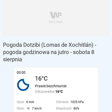
Pogoda Dotzibi (Lomas de Xochitlán) -
pogoda godzinowa na jutro
- sobota 8
sierpnia
00:00
16°C
Prawie bezchmurnie
Odczuwalna
16°C
Opad:
0 mm
Ciśnienie:
1025 hPa
Wiatr:
7 km/h
Wilgotność:
86%