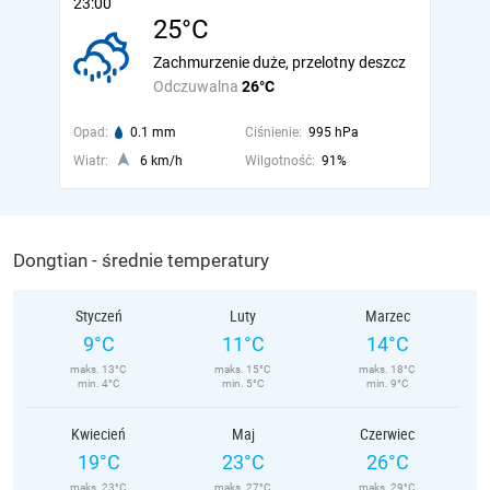
23:00
25°C
Zachmurzenie duże, przelotny deszcz
Odczuwalna
26°C
Opad:
0.1 mm
Ciśnienie:
995 hPa
Wiatr:
6 km/h
Wilgotność:
91%
Dongtian - średnie temperatury
Styczeń
Luty
Marzec
9°C
11°C
14°C
maks. 13°C
maks. 15°C
maks. 18°C
min. 4°C
min. 5°C
min. 9°C
Kwiecień
Maj
Czerwiec
19°C
23°C
26°C
maks. 23°C
maks. 27°C
maks. 29°C