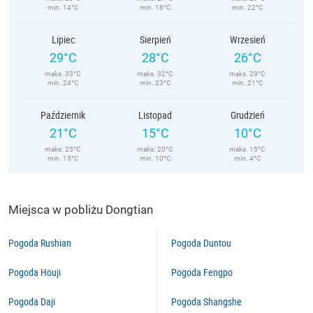
min. 14°C
min. 18°C
min. 22°C
Lipiec
Sierpień
Wrzesień
29°C
28°C
26°C
maks. 33°C
maks. 32°C
maks. 29°C
min. 24°C
min. 23°C
min. 21°C
Październik
Listopad
Grudzień
21°C
15°C
10°C
maks. 25°C
maks. 20°C
maks. 15°C
min. 15°C
min. 10°C
min. 4°C
Miejsca w pobliżu Dongtian
Pogoda Rushian
Pogoda Duntou
Pogoda Houji
Pogoda Fengpo
Pogoda Daji
Pogoda Shangshe