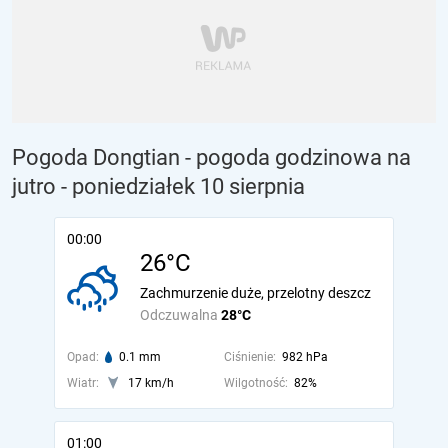
Pogoda Dongtian - pogoda godzinowa na
jutro
- poniedziałek 10 sierpnia
00:00
26°C
Zachmurzenie duże, przelotny deszcz
Odczuwalna
28°C
Opad:
0.1 mm
Ciśnienie:
982 hPa
Wiatr:
17 km/h
Wilgotność:
82%
01:00