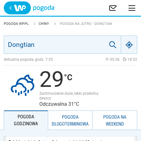
Trwa ładowanie
POLSKA
POGODA WP.PL
CHINY
POGODA NA JUTRO - DONGTIAN
EUROPA
ŚWIAT
Aktualna pogoda, godz.
7:35
05:36
18:52
29
JAKOŚĆ POWIETRZA
Zachmurzenie duże, lekki przelotny
deszcz
Odczuwalna 31°C
POGODA
POGODA
POGODA NA
GODZINOWA
DŁUGOTERMINOWA
WEEKEND