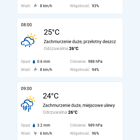
Wiatr:
8 km/h
Wilgotność:
93%
08:00
25°C
Zachmurzenie duże, przelotny deszcz
Odczuwalna
26°C
Opad:
0.6 mm
Ciśnienie:
988 hPa
Wiatr:
8 km/h
Wilgotność:
94%
09:00
24°C
Zachmurzenie duże, miejscowe ulewy
Odczuwalna
26°C
Opad:
3.2 mm
Ciśnienie:
989 hPa
Wiatr:
6 km/h
Wilgotność:
96%