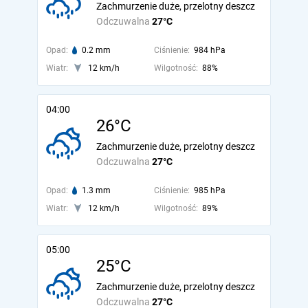
Zachmurzenie duże, przelotny deszcz
Odczuwalna
27°C
Opad:
0.2 mm
Ciśnienie:
984 hPa
Wiatr:
12 km/h
Wilgotność:
88%
04:00
26°C
Zachmurzenie duże, przelotny deszcz
Odczuwalna
27°C
Opad:
1.3 mm
Ciśnienie:
985 hPa
Wiatr:
12 km/h
Wilgotność:
89%
05:00
25°C
Zachmurzenie duże, przelotny deszcz
Odczuwalna
27°C