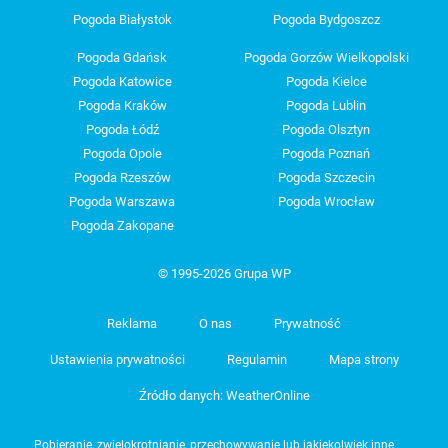
Pogoda Białystok
Pogoda Bydgoszcz
Pogoda Gdańsk
Pogoda Gorzów Wielkopolski
Pogoda Katowice
Pogoda Kielce
Pogoda Kraków
Pogoda Lublin
Pogoda Łódź
Pogoda Olsztyn
Pogoda Opole
Pogoda Poznań
Pogoda Rzeszów
Pogoda Szczecin
Pogoda Warszawa
Pogoda Wrocław
Pogoda Zakopane
© 1995-2026 Grupa WP
Reklama
O nas
Prywatność
Ustawienia prywatności
Regulamin
Mapa strony
Źródło danych: WeatherOnline
Pobieranie, zwielokrotnianie, przechowywanie lub jakiekolwiek inne