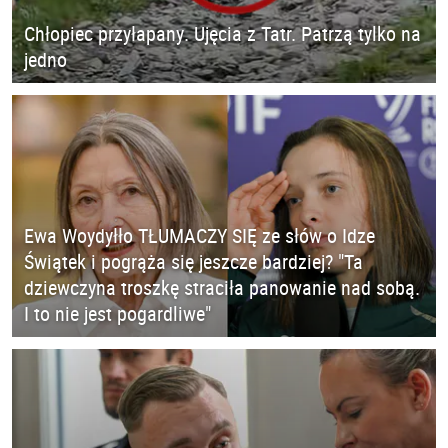
Chłopiec przyłapany. Ujęcia z Tatr. Patrzą tylko na
jedno
Ewa Woydyłło TŁUMACZY SIĘ ze słów o Idze
Świątek i pogrąża się jeszcze bardziej? "Ta
dziewczyna troszkę straciła panowanie nad sobą.
I to nie jest pogardliwe"