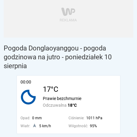
Pogoda Donglaoyanggou - pogoda
godzinowa na jutro
- poniedziałek 10
sierpnia
00:00
17°C
Prawie bezchmurnie
Odczuwalna
18°C
Opad:
0 mm
Ciśnienie:
1011 hPa
Wiatr:
5 km/h
Wilgotność:
95%