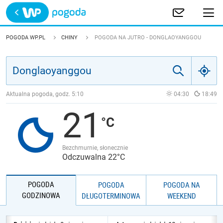
Trwa ładowanie
POLSKA
POGODA WP.PL
CHINY
POGODA NA JUTRO - DONGLAOYANGGOU
EUROPA
ŚWIAT
Aktualna pogoda, godz.
5:10
04:30
18:49
21
JAKOŚĆ POWIETRZA
Bezchmurnie, słonecznie
Odczuwalna 22°C
POGODA
POGODA
POGODA NA
GODZINOWA
DŁUGOTERMINOWA
WEEKEND