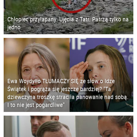
Chłopiec przyłapany. Ujęcia z Tatr. Patrzą tylko na
jedno
Ewa Woydyłło TŁUMACZY SIĘ ze słów o Idze
Świątek i pogrąża się jeszcze bardziej? "Ta
dziewczyna troszkę straciła panowanie nad sobą.
I to nie jest pogardliwe"