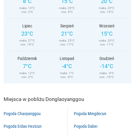
8°C
15°C
20°C
maks. 13°C
maks. 20°C
maks. 25°C
min. 2°C
min. 9°C
min. 15°C
Lipiec
Sierpień
Wrzesień
23°C
21°C
15°C
maks. 27°C
maks. 25°C
maks. 20°C
min. 19°C
min. 17°C
min. 11°C
Październik
Listopad
Grudzień
7°C
-4°C
-14°C
maks. 12°C
maks. 1°C
maks. -9°C
min. 2°C
min. -8°C
min. -19°C
Miejsca w pobliżu Donglaoyanggou
Pogoda Chaoyanggou
Pogoda Mingdecun
Pogoda Erdao Hezicun
Pogoda Dabei