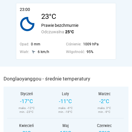
23:00
23°C
Prawie bezchmurnie
Odczuwalna
25°C
Opad:
0 mm
Ciśnienie:
1009 hPa
Wiatr:
6 km/h
Wilgotność:
95%
Donglaoyanggou - średnie temperatury
Styczeń
Luty
Marzec
-17°C
-11°C
-2°C
maks. -12°C
maks. -6°C
maks. 3°C
min. -23°C
min. -18°C
min. -9°C
Kwiecień
Maj
Czerwiec