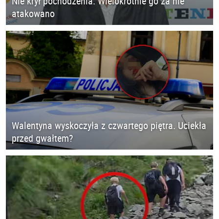
Nie krył pochodzenia. Wielokrotnie go za nie
atakowano
Walentyna wyskoczyła z czwartego piętra. Uciekła
przed gwałtem?