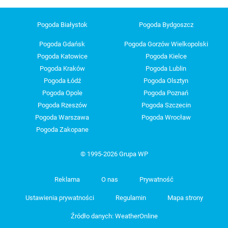
Pogoda Białystok
Pogoda Bydgoszcz
Pogoda Gdańsk
Pogoda Gorzów Wielkopolski
Pogoda Katowice
Pogoda Kielce
Pogoda Kraków
Pogoda Lublin
Pogoda Łódź
Pogoda Olsztyn
Pogoda Opole
Pogoda Poznań
Pogoda Rzeszów
Pogoda Szczecin
Pogoda Warszawa
Pogoda Wrocław
Pogoda Zakopane
© 1995-2026 Grupa WP
Reklama
O nas
Prywatność
Ustawienia prywatności
Regulamin
Mapa strony
Źródło danych: WeatherOnline