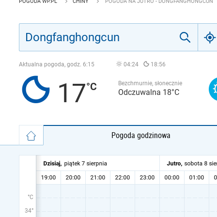
POGODA WP.PL
CHINY
POGODA NA JUTRO - DONGFANGHONGCUN
Aktualna pogoda, godz.
6:15
04:24
18:56
17
Bezchmurnie, słonecznie
Odczuwalna 18°C
Pogoda godzinowa
°C
34°