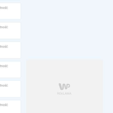
tność:
tność:
tność:
tność:
tność:
tność: