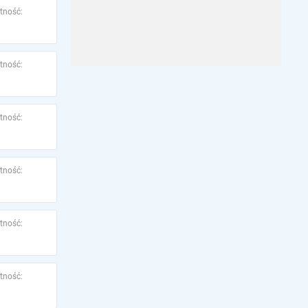
tność:
tność:
tność:
tność:
tność:
tność: