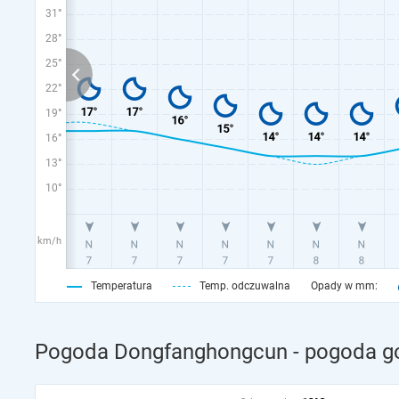
31°
28°
25°
22°
19°
16°
13°
10°
km/h
Temperatura
Temp. odczuwalna
Opady w mm:
Pogoda Dongfanghongcun - pogoda go