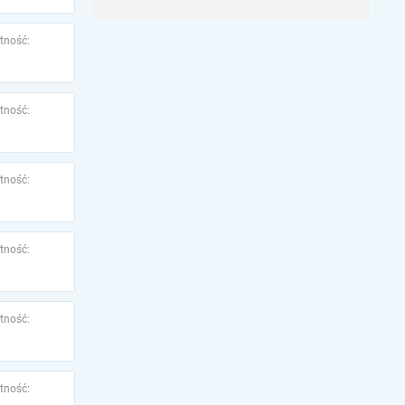
tność:
tność:
tność:
tność:
tność:
tność: