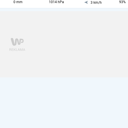
0 mm
1014 hPa
93%
3 km/h