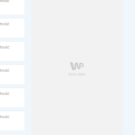
tność:
tność:
tność:
tność:
tność:
tność: