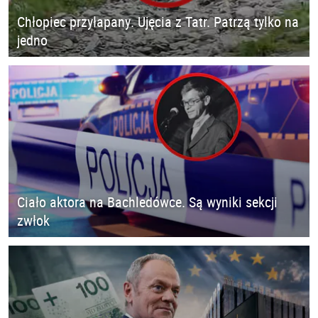
Chłopiec przyłapany. Ujęcia z Tatr. Patrzą tylko na
jedno
Ciało aktora na Bachledówce. Są wyniki sekcji
zwłok