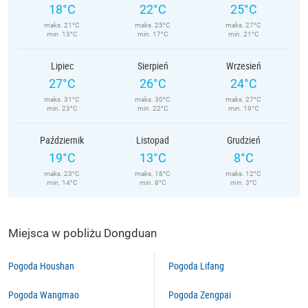
18°C
22°C
25°C
maks. 21°C
maks. 25°C
maks. 27°C
min. 13°C
min. 17°C
min. 21°C
Lipiec
Sierpień
Wrzesień
27°C
26°C
24°C
maks. 31°C
maks. 30°C
maks. 27°C
min. 23°C
min. 22°C
min. 19°C
Październik
Listopad
Grudzień
19°C
13°C
8°C
maks. 23°C
maks. 18°C
maks. 12°C
min. 14°C
min. 8°C
min. 3°C
Miejsca w pobliżu Dongduan
Pogoda Houshan
Pogoda Lifang
Pogoda Wangmao
Pogoda Zengpai