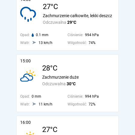
27°C
Zachmurzenie całkowite, lekki deszcz
Odczuwalna
29°C
Opad:
0.1 mm
Ciśnienie:
994 hPa
Wiatr:
13 km/h
Wilgotność:
74%
15:00
28°C
Zachmurzenie duże
Odczuwalna
30°C
Opad:
0 mm
Ciśnienie:
994 hPa
Wiatr:
11 km/h
Wilgotność:
72%
16:00
27°C