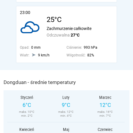
23:00
25°C
Zachmurzenie całkowite
Odczuwalna
27°C
Opad:
0 mm
Ciśnienie:
993 hPa
Wiatr:
9 km/h
Wilgotność:
82%
Dongduan - średnie temperatury
Styczeń
Luty
Marzec
6°C
9°C
12°C
maks. 10°C
maks. 12°C
maks. 16°C
min. 2°C
min. 4°C
min. 7°C
Kwiecień
Maj
Czerwiec