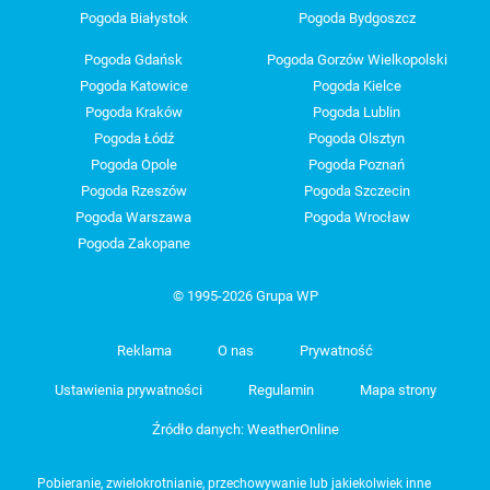
Pogoda Białystok
Pogoda Bydgoszcz
Pogoda Gdańsk
Pogoda Gorzów Wielkopolski
Pogoda Katowice
Pogoda Kielce
Pogoda Kraków
Pogoda Lublin
Pogoda Łódź
Pogoda Olsztyn
Pogoda Opole
Pogoda Poznań
Pogoda Rzeszów
Pogoda Szczecin
Pogoda Warszawa
Pogoda Wrocław
Pogoda Zakopane
© 1995-2026 Grupa WP
Reklama
O nas
Prywatność
Ustawienia prywatności
Regulamin
Mapa strony
Źródło danych: WeatherOnline
Pobieranie, zwielokrotnianie, przechowywanie lub jakiekolwiek inne