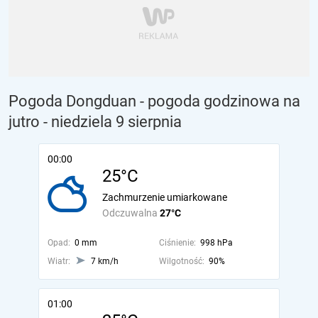
Pogoda Dongduan - pogoda godzinowa na
jutro
- niedziela 9 sierpnia
00:00
25°C
Zachmurzenie umiarkowane
Odczuwalna
27°C
Opad:
0 mm
Ciśnienie:
998 hPa
Wiatr:
7 km/h
Wilgotność:
90%
01:00