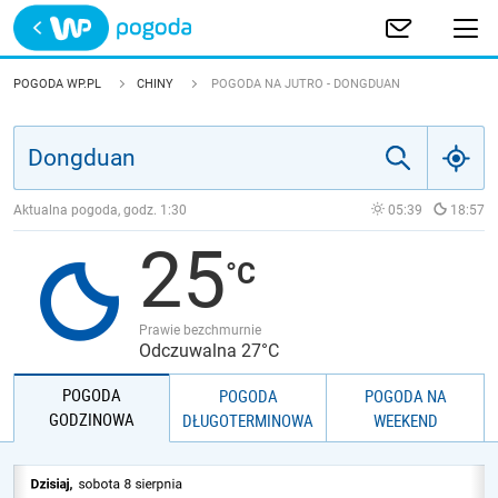
Trwa ładowanie
POLSKA
POGODA WP.PL
CHINY
POGODA NA JUTRO - DONGDUAN
EUROPA
ŚWIAT
Aktualna pogoda, godz.
1:30
05:39
18:57
25
JAKOŚĆ POWIETRZA
Prawie bezchmurnie
Odczuwalna 27°C
POGODA
POGODA
POGODA NA
GODZINOWA
DŁUGOTERMINOWA
WEEKEND