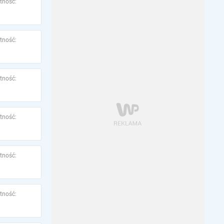
tność:
tność:
tność:
tność:
tność:
tność: