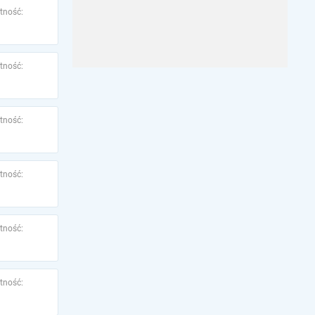
tność:
tność:
tność:
tność:
tność:
tność: