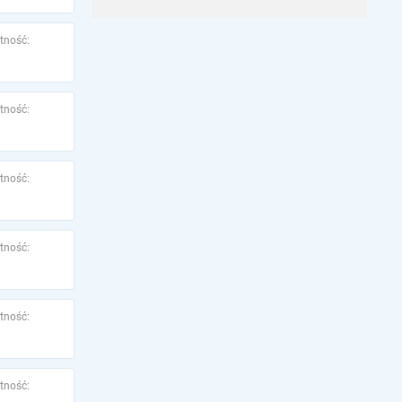
tność:
tność:
tność:
tność:
tność:
tność: