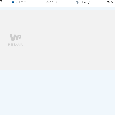
ny
0.1 mm
1002 hPa
93%
1 km/h