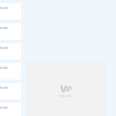
tność:
tność:
tność:
tność:
tność:
tność: