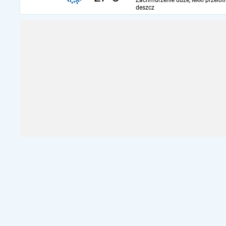
Zachmurzenie duże, lekki przelot
deszcz