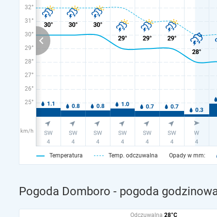
32°
31°
30°
29°
28°
27°
26°
25°
km/h
Temperatura
Temp. odczuwalna
Opady w mm:
Pogoda Domboro - pogoda godzinowa 
Odczuwalna
28°C