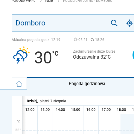
POGODA WP.PL
INDIE
POGODA NA JUTRO - DOMBORO
Aktualna pogoda, godz.
12:19
05:21
18:26
30
Zachmurzenie duże, burze
Odczuwalna 32°C
Pogoda godzinowa
°C
33°