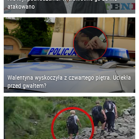
atakowano
Walentyna wyskoczyła z czwartego piętra. Uciekła
przed gwałtem?