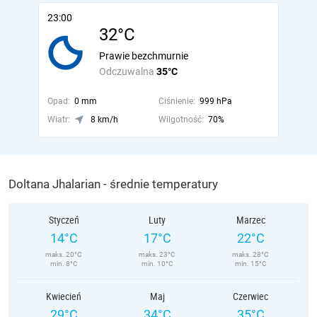
23:00
32°C
Prawie bezchmurnie
Odczuwalna
35°C
Opad:
0 mm
Ciśnienie:
999 hPa
Wiatr:
8 km/h
Wilgotność:
70%
Doltana Jhalarian - średnie temperatury
Styczeń
Luty
Marzec
14°C
17°C
22°C
maks. 20°C
maks. 23°C
maks. 28°C
min. 8°C
min. 10°C
min. 15°C
Kwiecień
Maj
Czerwiec
29°C
34°C
35°C