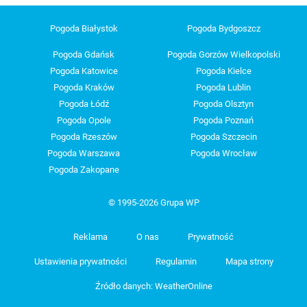
Pogoda Białystok
Pogoda Bydgoszcz
Pogoda Gdańsk
Pogoda Gorzów Wielkopolski
Pogoda Katowice
Pogoda Kielce
Pogoda Kraków
Pogoda Lublin
Pogoda Łódź
Pogoda Olsztyn
Pogoda Opole
Pogoda Poznań
Pogoda Rzeszów
Pogoda Szczecin
Pogoda Warszawa
Pogoda Wrocław
Pogoda Zakopane
© 1995-2026 Grupa WP
Reklama
O nas
Prywatność
Ustawienia prywatności
Regulamin
Mapa strony
Źródło danych: WeatherOnline