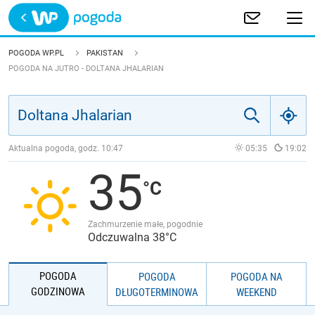
Trwa ładowanie
POLSKA
POGODA WP.PL
PAKISTAN
POGODA NA JUTRO - DOLTANA JHALARIAN
EUROPA
ŚWIAT
Aktualna pogoda, godz.
10:47
05:35
19:02
JAKOŚĆ POWIETRZA
35
Zachmurzenie małe, pogodnie
Odczuwalna 38°C
POGODA
POGODA
POGODA NA
GODZINOWA
DŁUGOTERMINOWA
WEEKEND