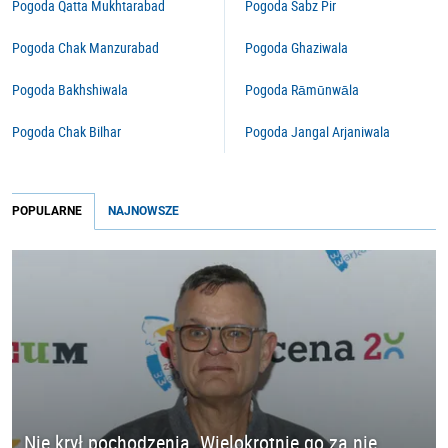
Pogoda Qatta Mukhtarabad
Pogoda Sabz Pir
Pogoda Chak Manzurabad
Pogoda Ghaziwala
Pogoda Bakhshiwala
Pogoda Rāmūnwāla
Pogoda Chak Bilhar
Pogoda Jangal Arjaniwala
POPULARNE
NAJNOWSZE
Nie krył pochodzenia. Wielokrotnie go za nie