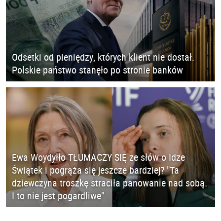
Odsetki od pieniędzy, których klient nie dostał.
Polskie państwo stanęło po stronie banków
Ewa Woydyłło TŁUMACZY SIĘ ze słów o Idze
Świątek i pogrąża się jeszcze bardziej? "Ta
dziewczyna troszkę straciła panowanie nad sobą.
I to nie jest pogardliwe"