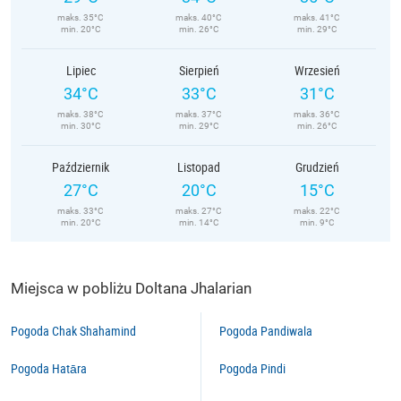
maks. 35°C
maks. 40°C
maks. 41°C
min. 20°C
min. 26°C
min. 29°C
Lipiec
Sierpień
Wrzesień
34°C
33°C
31°C
maks. 38°C
maks. 37°C
maks. 36°C
min. 30°C
min. 29°C
min. 26°C
Październik
Listopad
Grudzień
27°C
20°C
15°C
maks. 33°C
maks. 27°C
maks. 22°C
min. 20°C
min. 14°C
min. 9°C
Miejsca w pobliżu Doltana Jhalarian
Pogoda Chak Shahamind
Pogoda Pandiwala
Pogoda Hatāra
Pogoda Pindi