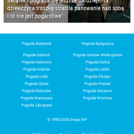
Świątek i pogrąża się jeszcze bardziej? "Ta
dziewczyna troszkę straciła panowanie nad sobą.
I to nie jest pogardliwe"
Pogoda Białystok
Pogoda Bydgoszcz
Pogoda Gdańsk
Pogoda Gorzów Wielkopolski
Pogoda Katowice
Pogoda Kielce
Pogoda Kraków
Pogoda Lublin
Pogoda Łódź
Pogoda Olsztyn
Pogoda Opole
Pogoda Poznań
Pogoda Rzeszów
Pogoda Szczecin
Pogoda Warszawa
Pogoda Wrocław
Pogoda Zakopane
© 1995-2026 Grupa WP