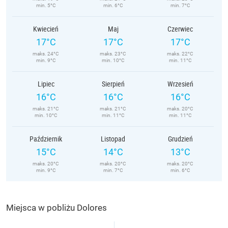
min. 5°C
min. 6°C
min. 7°C
Kwiecień
Maj
Czerwiec
17°C
17°C
17°C
maks. 24°C
maks. 23°C
maks. 22°C
min. 9°C
min. 10°C
min. 11°C
Lipiec
Sierpień
Wrzesień
16°C
16°C
16°C
maks. 21°C
maks. 21°C
maks. 20°C
min. 10°C
min. 11°C
min. 11°C
Październik
Listopad
Grudzień
15°C
14°C
13°C
maks. 20°C
maks. 20°C
maks. 20°C
min. 9°C
min. 7°C
min. 6°C
Miejsca w pobliżu Dolores