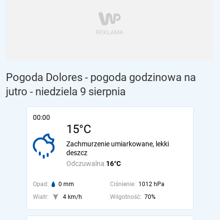
Pogoda Dolores - pogoda godzinowa na
jutro
- niedziela 9 sierpnia
00:00
15°C
Zachmurzenie umiarkowane, lekki
deszcz
Odczuwalna
16°C
Opad:
0 mm
Ciśnienie:
1012 hPa
Wiatr:
4 km/h
Wilgotność:
70%