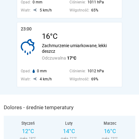
Opad:
0 mm
Ciśnienie:
1011 hPa
Wiatr:
5 km/h
Wilgotność:
65%
23:00
16°C
Zachmurzenie umiarkowane, lekki
deszcz
Odczuwalna
17°C
Opad:
0 mm
Ciśnienie:
1012 hPa
Wiatr:
4 km/h
Wilgotność:
69%
Dolores - średnie temperatury
Styczeń
Luty
Marzec
12°C
14°C
16°C
maks. 19°C
maks. 21°C
maks. 23°C