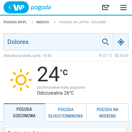
Trwa ładowanie
POLSKA
POGODA WP.PL
MEKSYK
POGODA NA JUTRO - DOLORES
EUROPA
ŚWIAT
Aktualna pogoda, godz.
10:43
07:12
20:05
24
JAKOŚĆ POWIETRZA
Zachmurzenie małe, pogodnie
Odczuwalna 26°C
POGODA
POGODA
POGODA NA
GODZINOWA
DŁUGOTERMINOWA
WEEKEND