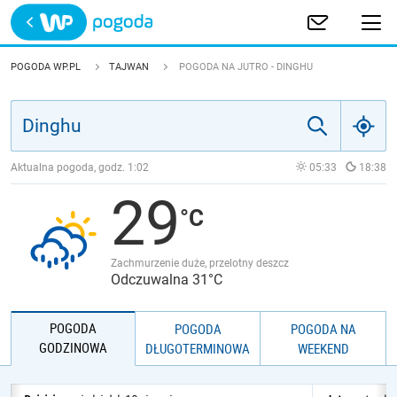
Trwa ładowanie
POLSKA
POGODA WP.PL
TAJWAN
POGODA NA JUTRO - DINGHU
EUROPA
ŚWIAT
Aktualna pogoda, godz.
1:02
05:33
18:38
29
JAKOŚĆ POWIETRZA
Zachmurzenie duże, przelotny deszcz
Odczuwalna 31°C
POGODA
POGODA
POGODA NA
GODZINOWA
DŁUGOTERMINOWA
WEEKEND