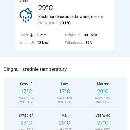
23:00
29°C
Zachmurzenie umiarkowane, deszcz
Odczuwalna
31°C
Opad:
0.9 mm
Ciśnienie:
1001 hPa
Wiatr:
12 km/h
Wilgotność:
89%
Dinghu - średnie temperatury
Styczeń
Luty
Marzec
17°C
17°C
20°C
maks. 18°C
maks. 18°C
maks. 21°C
min. 16°C
min. 17°C
min. 19°C
Kwiecień
Maj
Czerwiec
23°C
25°C
27°C
maks. 23°C
maks. 26°C
maks. 27°C