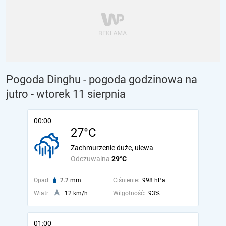
Pogoda Dinghu - pogoda godzinowa na
jutro
- wtorek 11 sierpnia
00:00
27°C
Zachmurzenie duże, ulewa
Odczuwalna
29°C
Opad:
2.2 mm
Ciśnienie:
998 hPa
Wiatr:
12 km/h
Wilgotność:
93%
01:00