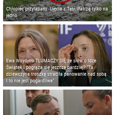
Chłopiec przyłapany. Ujęcia z Tatr. Patrzą tylko na
jedno
Ewa Woydyłło TŁUMACZY SIĘ ze słów o Idze
Świątek i pogrąża się jeszcze bardziej? "Ta
dziewczyna troszkę straciła panowanie nad sobą.
I to nie jest pogardliwe"