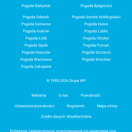
Pogoda Białystok
Pogoda Bydgoszcz
Pogoda Gdańsk
Pogoda Gorzów Wielkopolski
Pogoda Katowice
Pogoda Kielce
Pogoda Kraków
Pogoda Lublin
Pogoda Łódź
Pogoda Olsztyn
Pogoda Opole
Pogoda Poznań
Pogoda Rzeszów
Pogoda Szczecin
Pogoda Warszawa
Pogoda Wrocław
Pogoda Zakopane
© 1995-2026 Grupa WP
Reklama
O nas
Prywatność
Ustawienia prywatności
Regulamin
Mapa strony
Źródło danych: WeatherOnline
Pobieranie, zwielokrotnianie, przechowywanie lub jakiekolwiek inne