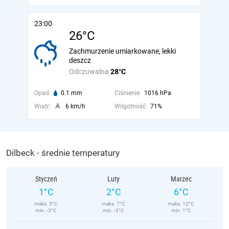
23:00
26°C
Zachmurzenie umiarkowane, lekki
deszcz
Odczuwalna
28°C
Opad:
0.1 mm
Ciśnienie:
1016 hPa
Wiatr:
6 km/h
Wilgotność:
71%
Dilbeck - średnie temperatury
Styczeń
Luty
Marzec
1°C
2°C
6°C
maks. 5°C
maks. 7°C
maks. 12°C
min. -3°C
min. -3°C
min. 1°C