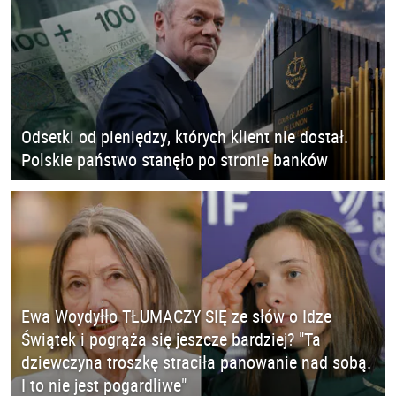
Odsetki od pieniędzy, których klient nie dostał.
Polskie państwo stanęło po stronie banków
Ewa Woydyłło TŁUMACZY SIĘ ze słów o Idze
Świątek i pogrąża się jeszcze bardziej? "Ta
dziewczyna troszkę straciła panowanie nad sobą.
I to nie jest pogardliwe"