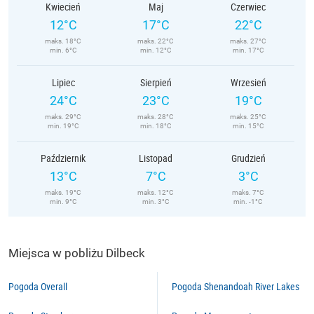
Kwiecień
Maj
Czerwiec
12°C
17°C
22°C
maks. 18°C
maks. 22°C
maks. 27°C
min. 6°C
min. 12°C
min. 17°C
Lipiec
Sierpień
Wrzesień
24°C
23°C
19°C
maks. 29°C
maks. 28°C
maks. 25°C
min. 19°C
min. 18°C
min. 15°C
Październik
Listopad
Grudzień
13°C
7°C
3°C
maks. 19°C
maks. 12°C
maks. 7°C
min. 9°C
min. 3°C
min. -1°C
Miejsca w pobliżu Dilbeck
Pogoda Overall
Pogoda Shenandoah River Lakes