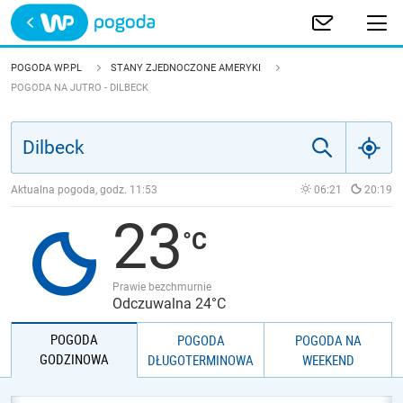
Trwa ładowanie
POLSKA
POGODA WP.PL
STANY ZJEDNOCZONE AMERYKI
POGODA NA JUTRO - DILBECK
EUROPA
ŚWIAT
Aktualna pogoda, godz.
11:53
06:21
20:19
JAKOŚĆ POWIETRZA
23
Prawie bezchmurnie
Odczuwalna 24°C
POGODA
POGODA
POGODA NA
GODZINOWA
DŁUGOTERMINOWA
WEEKEND