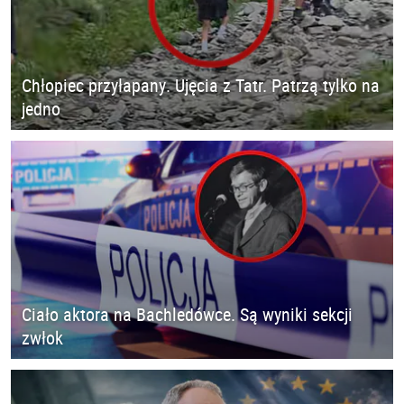
Chłopiec przyłapany. Ujęcia z Tatr. Patrzą tylko na
jedno
Ciało aktora na Bachledówce. Są wyniki sekcji
zwłok