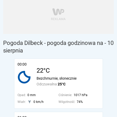
Pogoda Dilbeck - pogoda godzinowa na
- 10
sierpnia
00:00
22°C
Bezchmurnie, słonecznie
Odczuwalna
25°C
Opad:
0 mm
Ciśnienie:
1017 hPa
Wiatr:
0 km/h
Wilgotność:
74%