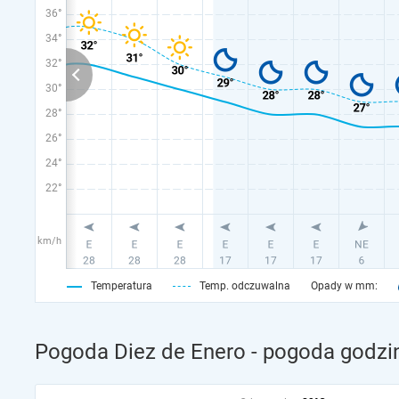
36°
34°
32°
30°
28°
26°
24°
22°
km/h
Temperatura
Temp. odczuwalna
Opady w mm:
Pogoda Diez de Enero - pogoda godzi