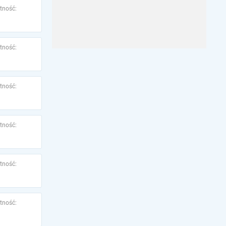
tność:
tność:
tność:
tność:
tność:
tność: