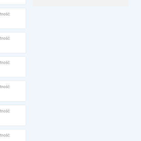
tność:
tność:
tność:
tność:
tność:
tność: