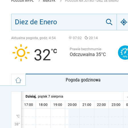
POGODA WP.PL
MEKSYK
POGODA NA JUTRO - DIEZ DE ENERO
Aktualna pogoda, godz.
4:54
07:02
20:14
32
Prawie bezchmurnie
Odczuwalna 35°C
Pogoda godzinowa
°C
38°