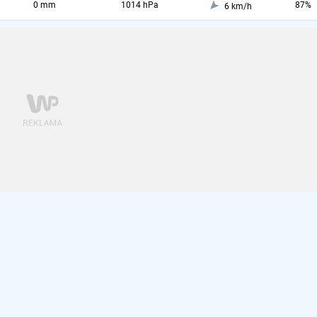
0 mm
1014 hPa
87%
6 km/h