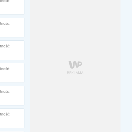
tność:
tność:
tność:
tność:
tność:
tność: