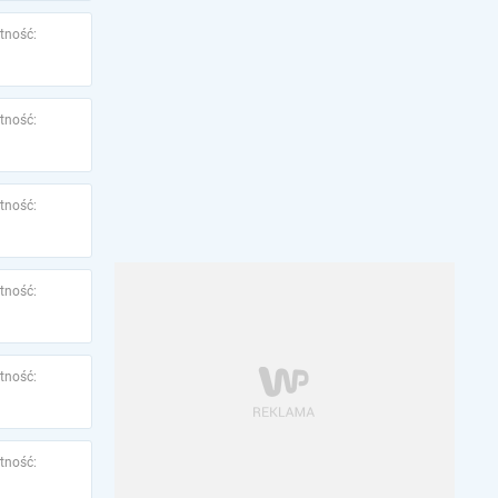
tność:
tność:
tność:
tność:
tność:
tność: