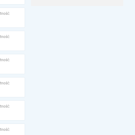
tność:
tność:
tność:
tność:
tność:
tność: