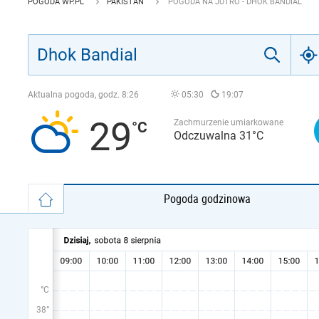
POGODA WP.PL
PAKISTAN
POGODA NA JUTRO - DHOK BANDIAL
Aktualna pogoda, godz.
8:26
05:30
19:07
29
Zachmurzenie umiarkowane
Odczuwalna 31°C
Pogoda godzinowa
°C
38°