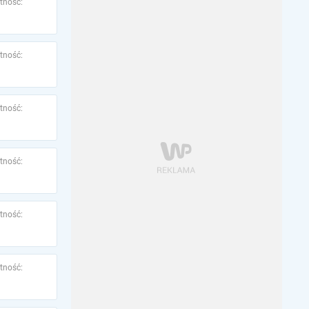
tność:
tność:
tność:
tność:
tność:
tność: