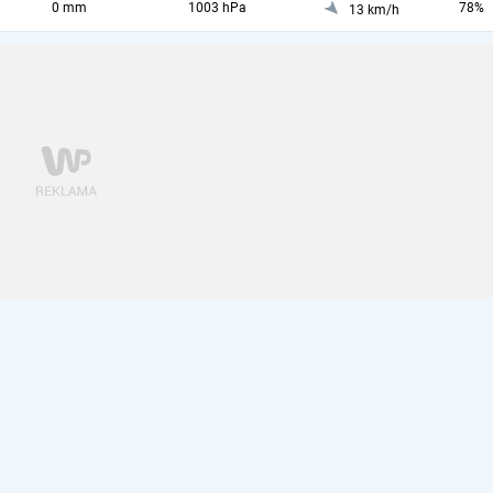
0 mm
1003 hPa
78%
13 km/h