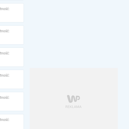
tność:
tność:
tność:
tność:
tność:
tność: