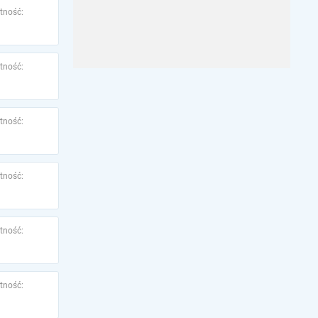
tność:
tność:
tność:
tność:
tność:
tność: