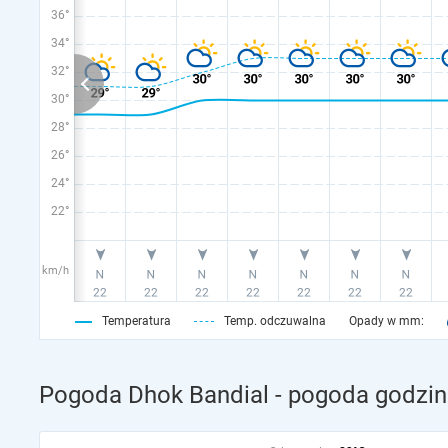
36°
34°
32°
30°
28°
26°
24°
22°
km/h
Temperatura
Temp. odczuwalna
Opady w mm:
Pogoda Dhok Bandial - pogoda godzin