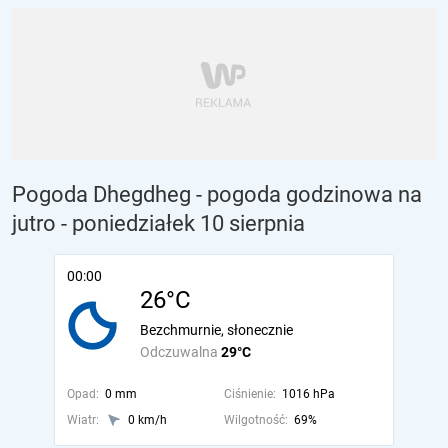
Pogoda Dhegdheg - pogoda godzinowa na
jutro
- poniedziałek 10 sierpnia
00:00
26°C
Bezchmurnie, słonecznie
Odczuwalna
29°C
Opad:
0 mm
Ciśnienie:
1016 hPa
Wiatr:
0 km/h
Wilgotność:
69%