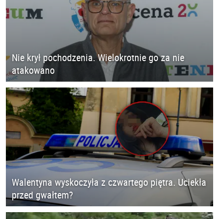
Nie krył pochodzenia. Wielokrotnie go za nie
atakowano
Walentyna wyskoczyła z czwartego piętra. Uciekła
przed gwałtem?