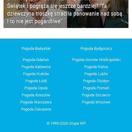
Świątek i pogrąża się jeszcze bardziej? "Ta
dziewczyna troszkę straciła panowanie nad sobą.
I to nie jest pogardliwe"
Pogoda Białystok
Pogoda Bydgoszcz
Pogoda Gdańsk
Pogoda Gorzów Wielkopolski
Pogoda Katowice
Pogoda Kielce
Pogoda Kraków
Pogoda Lublin
Pogoda Łódź
Pogoda Olsztyn
Pogoda Opole
Pogoda Poznań
Pogoda Rzeszów
Pogoda Szczecin
Pogoda Warszawa
Pogoda Wrocław
Pogoda Zakopane
© 1995-2026 Grupa WP