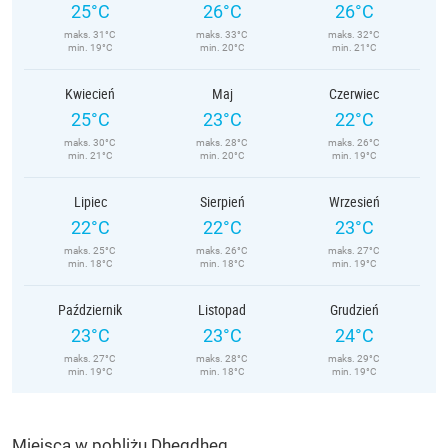
25°C
26°C
26°C
maks. 31°C
maks. 33°C
maks. 32°C
min. 19°C
min. 20°C
min. 21°C
Kwiecień
Maj
Czerwiec
25°C
23°C
22°C
maks. 30°C
maks. 28°C
maks. 26°C
min. 21°C
min. 20°C
min. 19°C
Lipiec
Sierpień
Wrzesień
22°C
22°C
23°C
maks. 25°C
maks. 26°C
maks. 27°C
min. 18°C
min. 18°C
min. 19°C
Październik
Listopad
Grudzień
23°C
23°C
24°C
maks. 27°C
maks. 28°C
maks. 29°C
min. 19°C
min. 18°C
min. 19°C
Miejsca w pobliżu Dhegdheg