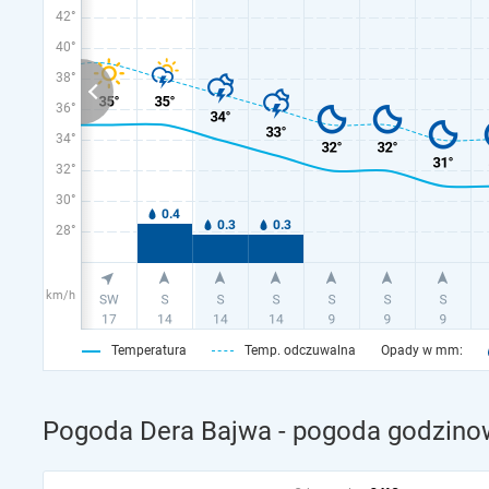
42°
40°
38°
36°
34°
32°
30°
28°
km/h
Temperatura
Temp. odczuwalna
Opady w mm:
Pogoda Dera Bajwa - pogoda godzinow