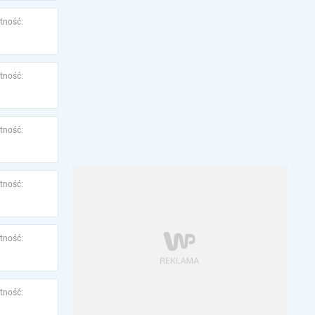
tność:
tność:
tność:
tność:
tność:
tność: