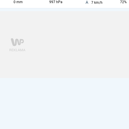
0 mm
997 hPa
72%
7 km/h