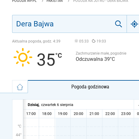
POGODA WP.PL
PAKISTAN
POGODA NA JUTRO - DERA BAJWA
Aktualna pogoda, godz.
4:39
05:33
19:03
35
Zachmurzenie małe, pogodnie
Odczuwalna 39°C
Pogoda godzinowa
°C
44°