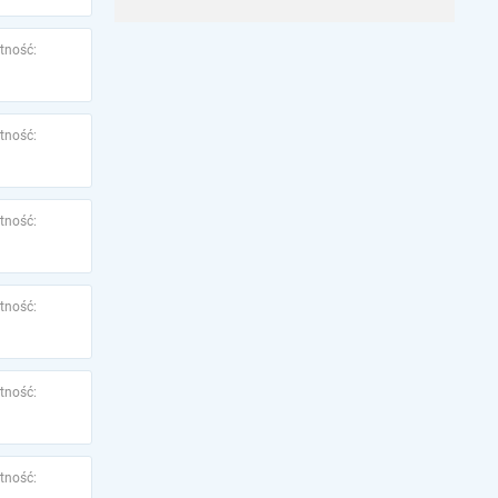
tność:
tność:
tność:
tność:
tność:
tność: