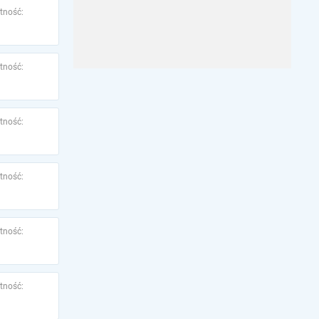
tność:
tność:
tność:
tność:
tność:
tność: