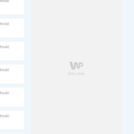
tność:
tność:
tność:
tność:
tność:
tność: