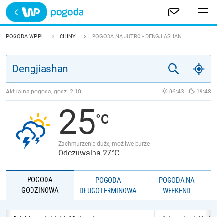
Trwa ładowanie
POLSKA
POGODA WP.PL
CHINY
POGODA NA JUTRO - DENGJIASHAN
EUROPA
ŚWIAT
Aktualna pogoda, godz.
2:10
06:43
19:48
25
JAKOŚĆ POWIETRZA
Zachmurzenie duże, możliwe burze
Odczuwalna 27°C
POGODA
POGODA
POGODA NA
GODZINOWA
DŁUGOTERMINOWA
WEEKEND