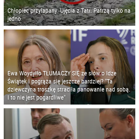
Chłopiec przyłapany. Ujęcia z Tatr. Patrzą tylko na
jedno
Ewa Woydyłło TŁUMACZY SIĘ ze słów o Idze
Świątek i pogrąża się jeszcze bardziej? "Ta
dziewczyna troszkę straciła panowanie nad sobą.
I to nie jest pogardliwe"