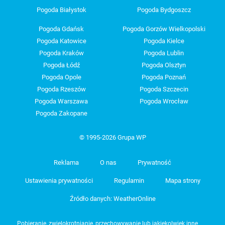
Pogoda Białystok
Pogoda Bydgoszcz
Pogoda Gdańsk
Pogoda Gorzów Wielkopolski
Pogoda Katowice
Pogoda Kielce
Pogoda Kraków
Pogoda Lublin
Pogoda Łódź
Pogoda Olsztyn
Pogoda Opole
Pogoda Poznań
Pogoda Rzeszów
Pogoda Szczecin
Pogoda Warszawa
Pogoda Wrocław
Pogoda Zakopane
© 1995-2026 Grupa WP
Reklama
O nas
Prywatność
Ustawienia prywatności
Regulamin
Mapa strony
Źródło danych: WeatherOnline
Pobieranie, zwielokrotnianie, przechowywanie lub jakiekolwiek inne