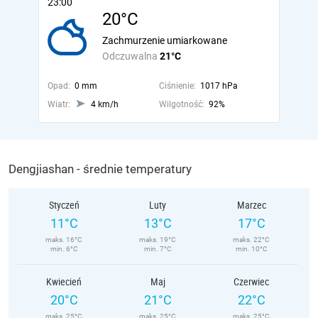
23:00
20°C
Zachmurzenie umiarkowane
Odczuwalna
21°C
Opad:
0 mm
Ciśnienie:
1017 hPa
Wiatr:
4 km/h
Wilgotność:
92%
Dengjiashan - średnie temperatury
Styczeń
Luty
Marzec
11°C
13°C
17°C
maks. 16°C
maks. 19°C
maks. 22°C
min. 6°C
min. 7°C
min. 10°C
Kwiecień
Maj
Czerwiec
20°C
21°C
22°C
maks. 25°C
maks. 25°C
maks. 25°C