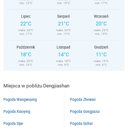
min. 13°C
min. 15°C
min. 17°C
Lipiec
Sierpień
Wrzesień
22°C
21°C
20°C
maks. 24°C
maks. 24°C
maks. 23°C
min. 17°C
min. 17°C
min. 15°C
Październik
Listopad
Grudzień
18°C
14°C
11°C
maks. 20°C
maks. 18°C
maks. 15°C
min. 13°C
min. 9°C
min. 6°C
Miejsca w pobliżu Dengjiashan
Pogoda Wangwuying
Pogoda Zhewan
Pogoda Xiaoying
Pogoda Gongjiazui
Pogoda Sijie
Pogoda Sizhai