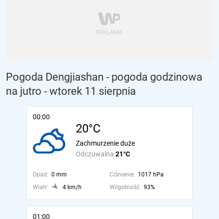
Pogoda Dengjiashan - pogoda godzinowa
na jutro
- wtorek 11 sierpnia
00:00
20°C
Zachmurzenie duże
Odczuwalna
21°C
Opad:
0 mm
Ciśnienie:
1017 hPa
Wiatr:
4 km/h
Wilgotność:
93%
01:00