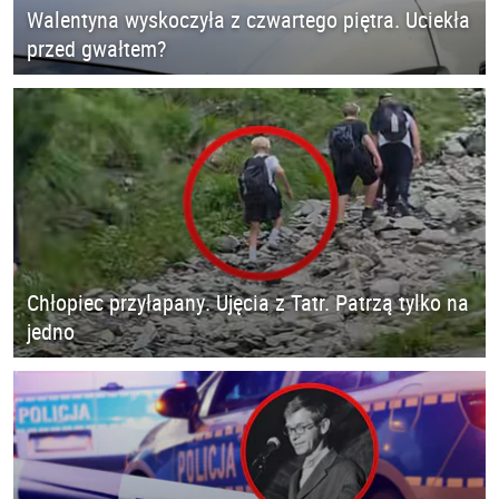
Walentyna wyskoczyła z czwartego piętra. Uciekła
przed gwałtem?
Chłopiec przyłapany. Ujęcia z Tatr. Patrzą tylko na
jedno