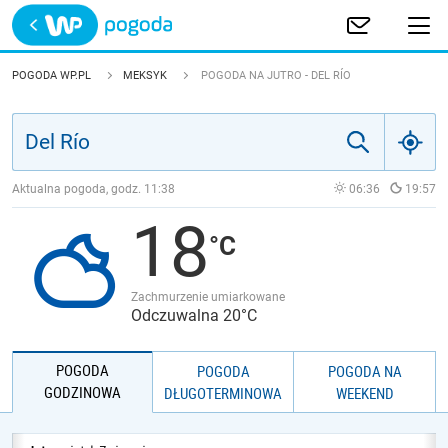
Trwa ładowanie
POLSKA
POGODA WP.PL
MEKSYK
POGODA NA JUTRO - DEL RÍO
EUROPA
ŚWIAT
Aktualna pogoda, godz.
11:38
06:36
19:57
18
JAKOŚĆ POWIETRZA
Zachmurzenie umiarkowane
Odczuwalna 20°C
POGODA
POGODA
POGODA NA
GODZINOWA
DŁUGOTERMINOWA
WEEKEND