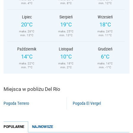
min. 4°C
min. 8°C
min. 12°C
Lipiec
Sierpień
Wrzesień
20°C
19°C
18°C
maks. 26°C
maks. 25°C
maks. 24°C
min. 13°C
min. 13°C
min. 11°C
Październik
Listopad
Grudzień
14°C
10°C
6°C
maks. 22°C
maks. 18°C
maks. 14°C
min. 7°C
min. 2°C
min. -1°C
Miejsca w pobliżu Del Río
Pogoda Terrero
Pogoda El Vergel
POPULARNE
NAJNOWSZE