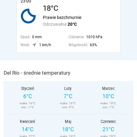
23:00
18°C
Prawie bezchmurnie
Odczuwalna
20°C
Opad:
0 mm
Ciśnienie:
1010 hPa
Wiatr:
1 km/h
Wilgotność:
63%
Del Río - średnie temperatury
Styczeń
Luty
Marzec
6°C
7°C
10°C
maks. 14°C
maks. 16°C
maks. 19°C
min. -1°C
min. 0°C
min. 1°C
Kwiecień
Maj
Czerwiec
14°C
18°C
21°C
maks. 22°C
maks. 26°C
maks. 29°C