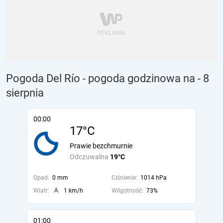
Pogoda Del Río - pogoda godzinowa na
- 8
sierpnia
00:00
17°C
Prawie bezchmurnie
Odczuwalna
19°C
Opad:
0 mm
Ciśnienie:
1014 hPa
Wiatr:
1 km/h
Wilgotność:
73%
01:00