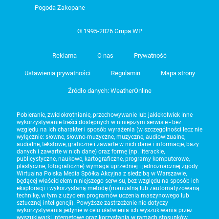
Pogoda Zakopane
© 1995-2026 Grupa WP
Reklama
O nas
Prywatność
Ustawienia prywatności
Regulamin
Mapa strony
Źródło danych: WeatherOnline
Pobieranie, zwielokrotnianie, przechowywanie lub jakiekolwiek inne
wykorzystywanie treści dostępnych w niniejszym serwisie - bez
względu na ich charakter i sposób wyrażenia (w szczególności lecz nie
wyłącznie: słowne, słowno-muzyczne, muzyczne, audiowizualne,
audialne, tekstowe, graficzne i zawarte w nich dane i informacje, bazy
danych i zawarte w nich dane) oraz formę (np. literackie,
publicystyczne, naukowe, kartograficzne, programy komputerowe,
plastyczne, fotograficzne) wymaga uprzedniej i jednoznacznej zgody
Wirtualna Polska Media Spółka Akcyjna z siedzibą w Warszawie,
będącej właścicielem niniejszego serwisu, bez względu na sposób ich
eksploracji i wykorzystaną metodę (manualną lub zautomatyzowaną
technikę, w tym z użyciem programów uczenia maszynowego lub
sztucznej inteligencji). Powyższe zastrzeżenie nie dotyczy
wykorzystywania jedynie w celu ułatwienia ich wyszukiwania przez
wyszukiwarki internetowe oraz korzystania w ramach stosunków