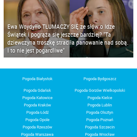
Ewa Woydyłło TŁUMACZY SIĘ ze słów o Idze
Świątek i pogrąża się jeszcze bardziej? "Ta
dziewczyna troszkę straciła panowanie nad sobą.
I to nie jest pogardliwe"
Pogoda Białystok
Pogoda Bydgoszcz
Pogoda Gdańsk
Pogoda Gorzów Wielkopolski
Pogoda Katowice
Pogoda Kielce
Pogoda Kraków
Pogoda Lublin
Pogoda Łódź
Pogoda Olsztyn
Pogoda Opole
Pogoda Poznań
Pogoda Rzeszów
Pogoda Szczecin
Pogoda Warszawa
Pogoda Wrocław